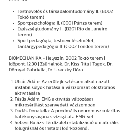
Testnevelés és társadalomtudomány II. (B002
Tokió terem)
Sportpszichológia II. (C001 Párizs terem)
Egészségtudomány II. (B201 Rio de Janeiro
terem)
Sportpedagógia, testneveléselmélet,
tantárgypedagógia II. (C002 London terem)
BIOMECHANIKA - Helyszín: B002 Tokió terem |
Időpont: 12.30 | Zsűrielnök: Dr. Kiss Rita | Tagok: Dr.
Dörnyei Gabriella, Dr. Ureczky Dóra
Uhlár Ádám: Az erőfejlesztésben alkalmazott
instabil súlyok hatása a vázizomzat elektromos
aktivitására
Fésűs Ádám: EMG aktivitás változásai
mikrosérülést szenvedett vázizomban
Dudás Donatella: A proximális neuromuszkularitás
hatékonyságának vizsgálata EMG-vel
Sebesi Balázs: Térdízületi stabilizáció unilaterális
felugrásnál és instabil leérkezésnél