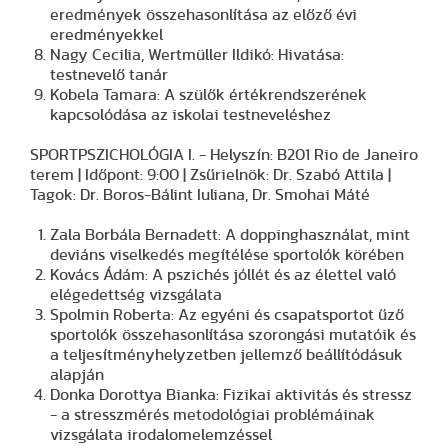
eredmények összehasonlítása az előző évi
eredményekkel
Nagy Cecilia, Wertmüller Ildikó: Hivatása:
testnevelő tanár
Kobela Tamara: A szülők értékrendszerének
kapcsolódása az iskolai testneveléshez
SPORTPSZICHOLÓGIA I. - Helyszín: B201 Rio de Janeiro
terem | Időpont: 9:00 | Zsűrielnök: Dr. Szabó Attila |
Tagok: Dr. Boros-Bálint Iuliana, Dr. Smohai Máté
Zala Borbála Bernadett: A doppinghasználat, mint
deviáns viselkedés megítélése sportolók körében
Kovács Ádám: A pszichés jóllét és az élettel való
elégedettség vizsgálata
Spolmin Roberta: Az egyéni és csapatsportot űző
sportolók összehasonlítása szorongási mutatóik és
a teljesítményhelyzetben jellemző beállítódásuk
alapján
Donka Dorottya Bianka: Fizikai aktivitás és stressz
- a stresszmérés metodológiai problémáinak
vizsgálata irodalomelemzéssel