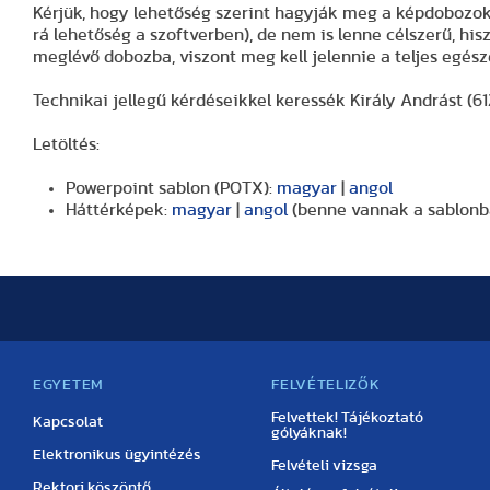
Kérjük, hogy lehetőség szerint hagyják meg a képdobozok 
rá lehetőség a szoftverben), de nem is lenne célszerű, hi
meglévő dobozba, viszont meg kell jelennie a teljes egé
Technikai jellegű kérdéseikkel keressék Király Andrást (61
Letöltés:
Powerpoint sablon (POTX):
magyar
|
angol
Háttérképek:
magyar
|
angol
(benne vannak a sablonba
EGYETEM
FELVÉTELIZŐK
Felvettek! Tájékoztató
Kapcsolat
gólyáknak!
Elektronikus ügyintézés
Felvételi vizsga
Rektori köszöntő