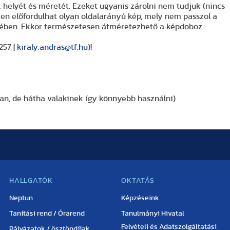
helyét és méretét. Ezeket ugyanis zárolni nem tudjuk (nincs
szen előfordulhat olyan oldalarányú kép, mely nem passzol a
szében. Ekkor természetesen átméretezhető a képdoboz.
257 |
kiraly.andras@tf.hu
)!
n, de hátha valakinek így könnyebb használni)
HALLGATÓK
OKTATÁS
Neptun
Képzéseink
Tanítási rend / Órarend
Tanulmányi Hivatal
Felvételi és Adatszolgáltatási
Pályázatok / ösztöndíjak