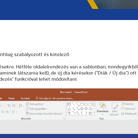
tilag szabályozott és kötelező.
épésekre. Hétféle oldalelrendezés van a sablonban, mindegyikbő
aminek látszania kell), de új dia kérésekor ("Diák / Új dia") ott
dezés" funkcióval lehet módosítani.