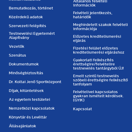
Általános felvételi
információk
Bemutatkozás, történet
Felvételi jelentkezés,
Közérdekű adatok
határidők
Meghirdetett szakok felvételi
Szervezeti felépítés
információja
Testnevelési Egyetemért
Előzetes kreditelismerési
Alapítvány
eljárás
Vezetők
Fizetési felület előzetes
kreditelismerési eljáráshoz
Szenátus
Gyakorlati felkészítés
Dokumentumok
érettségire/felvételire
testnevelés tantárgyból ÚJ!
Minőségbiztosítás
Emelt szintű testnevelés
szóbeli érettségire felkészítő
Dr. Koltai Jenő Sportközpont
tanfolyam
Díjak, kitüntetések
Felvételivel kapcsolatos
gyakran ismételt kérdések.
Az egyetem testületei
(GYIK)
Nemzetközi kapcsolatok
Kapcsolat
Könyvtár és Levéltár
Állásajánlatok