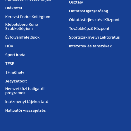
Osztály
Diákhitel
Oktatási Igazgatóság
Kerezsi Endre Kollégium
Oktatásfejlesztési Központ
Klebelsberg Kuno
Szakkollégium
Továbbképző Központ
Évfolyamfelelősök
Sportszaknyelvi Lektorátus
HÖK
Intézetek és tanszékek
Sport Iroda
TFSE
TF műhely
Jegyzetbolt
Nemzetközi hallgatói
programok
Intézményi tájékoztató
Hallgatói visszajelzés