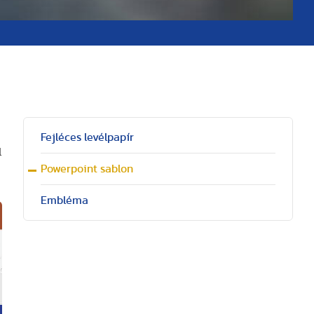
Fejléces levélpapír
l
Powerpoint sablon
Embléma