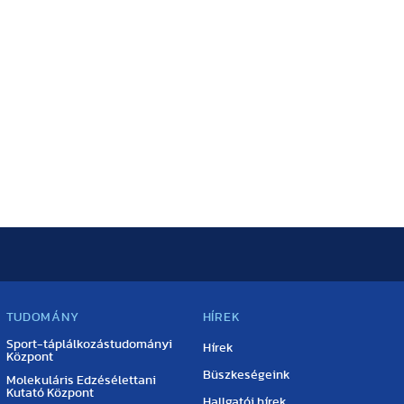
TUDOMÁNY
HÍREK
Sport-táplálkozástudományi
Hírek
Központ
Büszkeségeink
Molekuláris Edzésélettani
Kutató Központ
Hallgatói hírek