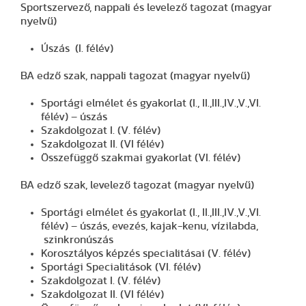
Sportszervező, nappali és levelező tagozat (magyar
nyelvű)
Úszás (I. félév)
BA edző szak, nappali tagozat (magyar nyelvű)
Sportági elmélet és gyakorlat (I., II.,III.,IV.,V.,VI.
félév) – úszás
Szakdolgozat I. (V. félév)
Szakdolgozat II. (VI félév)
Összefüggő szakmai gyakorlat (VI. félév)
BA edző szak, levelező tagozat (magyar nyelvű)
Sportági elmélet és gyakorlat (I., II.,III.,IV.,V.,VI.
félév) – úszás, evezés, kajak-kenu, vízilabda,
szinkronúszás
Korosztályos képzés specialitásai (V. félév)
Sportági Specialitások (VI. félév)
Szakdolgozat I. (V. félév)
Szakdolgozat II. (VI félév)