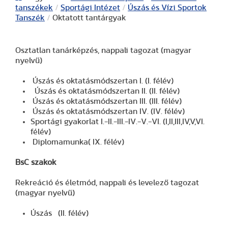
tanszékek
/
Sportági Intézet
/
Úszás és Vízi Sportok
Tanszék
/
Oktatott tantárgyak
Osztatlan tanárképzés, nappali tagozat (magyar
nyelvű)
Úszás és oktatásmódszertan I. (I. félév)
Úszás és oktatásmódszertan II. (II. félév)
Úszás és oktatásmódszertan III. (III. félév)
Úszás és oktatásmódszertan IV. (IV. félév)
Sportági gyakorlat I.-II.-III.-IV.-V.-VI. (I,II,III,IV,V,VI.
félév)
Diplomamunka( IX. félév)
BsC szakok
Rekreáció és életmód, nappali és levelező tagozat
(magyar nyelvű)
Úszás (II. félév)