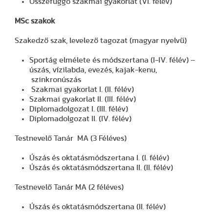
Összefüggő szakmai gyakorlat (VI. félév)
MSc szakok
Szakedző szak, levelező tagozat (magyar nyelvű)
Sportág elmélete és módszertana (I-IV. félév) –
úszás, vízilabda, evezés, kajak-kenu,
szinkronúszás
Szakmai gyakorlat I. (II. félév)
Szakmai gyakorlat II. (III. félév)
Diplomadolgozat I. (III. félév)
Diplomadolgozat II. (IV. félév)
Testnevelő Tanár MA (3 Féléves)
Úszás és oktatásmódszertana I. (I. félév)
Úszás és oktatásmódszertana II. (II. félév)
Testnevelő Tanár MA (2 féléves)
Úszás és oktatásmódszertana (II. félév)