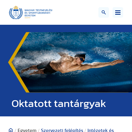
Oktatott tantárgyak
/
Egyetem
/
Szervezeti felépítés
/
Intézetek és