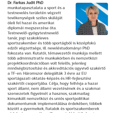
Dr. Farkas Judit PhD
munkatapasztalata a sport és a
testnevelés területén végzett
tevékenységek széles skáláját
öleli fel hazai és amerikai
diplomái megszerzése óta.
Testnevelő-gyógytestnevelő
tanár, jogi szakokleves
sportszakember és több sportágból is középfokú
edzői végzettsége, ill. neveléstudományi PhD
fokozata van. Kutatói, témavezetői munkája mellett
több adminisztratív munkakörben és nemzetközi
projektkoordinációban volt felelős; jelenleg
minőségbiztosítási és akkreditációs ügyvivő szakértő
a TF-en. Háromszor delegálták 3 évre az EU
sportágazati oktatás-képzés és HR-fejlesztési
szakértői csoportjába. Célja, hogy felhívja a hazai
sport állami, nem állami vezetésének és a szakmai
szervezetek figyelmét a hasznos, szakmailag
kimunkált nemzetközi és uniós sportpolitikai
dokumentumok implementálása érdekében, többek
között a gyermekek, fiatalok és sportszakemberek