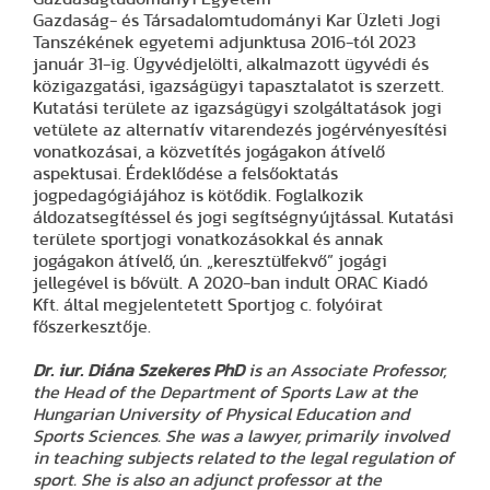
Gazdaság- és Társadalomtudományi Kar Üzleti Jogi
Tanszékének egyetemi adjunktusa 2016-tól 2023
január 31-ig. Ügyvédjelölti, alkalmazott ügyvédi és
közigazgatási, igazságügyi tapasztalatot is szerzett.
Kutatási területe az igazságügyi szolgáltatások jogi
vetülete az alternatív vitarendezés jogérvényesítési
vonatkozásai, a közvetítés jogágakon átívelő
aspektusai. Érdeklődése a felsőoktatás
jogpedagógiájához is kötődik. Foglalkozik
áldozatsegítéssel és jogi segítségnyújtással. Kutatási
területe sportjogi vonatkozásokkal és annak
jogágakon átívelő, ún. „keresztülfekvő” jogági
jellegével is bővült. A 2020-ban indult ORAC Kiadó
Kft. által megjelentetett Sportjog c. folyóirat
főszerkesztője.
Dr. iur. Diána Szekeres PhD
is an Associate Professor,
the Head of the Department of Sports Law at the
Hungarian University of Physical Education and
Sports Sciences. She was a lawyer, primarily involved
in teaching subjects related to the legal regulation of
sport. She is also an adjunct professor at the