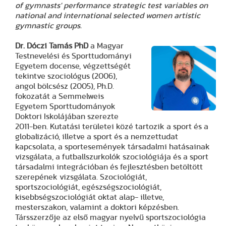
of gymnasts' performance strategic test variables on
national and international selected women artistic
gymnastic groups.
Dr. Dóczi Tamás
PhD
a Magyar
Testnevelési és Sporttudományi
Egyetem docense, végzettségét
tekintve szociológus (2006),
angol bölcsész (2005), Ph.D.
fokozatát a Semmelweis
Egyetem Sporttudományok
Doktori Iskolájában szerezte
2011-ben. Kutatási területei közé tartozik a sport és a
globalizáció, illetve a sport és a nemzettudat
kapcsolata, a sportesemények társadalmi hatásainak
vizsgálata, a futballszurkolók szociológiája és a sport
társadalmi integrációban és fejlesztésben betöltött
szerepének vizsgálata. Szociológiát,
sportszociológiát, egészségszociológiát,
kisebbségszociológiát oktat alap- illetve,
mesterszakon, valamint a doktori képzésben.
Társszerzője az első magyar nyelvű sportszociológia