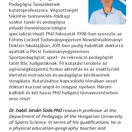
Pedagógia Tanszékének
kutatóprofesszora. Végzettségét
tekintve testnevelés-földrajz
szakor tanár és pedagógia
előadó (nevelésszociológia
specializációval). PhD fokozatát 1998-ban szerezte az
Eötvös Loránd Tudományegyetem Neveléstudományi
Doktori Iskolájában, 2011-ben pedig habilitált doktorrá
avatták a Pécsi Tudományegyetemen.
Sportpedagógiát, sport- és rekreáció pedagógiát
tanít BSc hallgatóknak. Fő kutatási területe az
egészségközpontú fizikai aktivitás és az inaktív/ülő
életvitel motivációs és pedagógiai kérdéseinek
vizsgálata. Kutatásához kapcsolódó témában vezet
doktori kurzust angol és magyar nyelven. Három
külföldi és két hazai PhD hallgató témavezetésében
vesz részt.
Dr. habil. István Soós PhD
research professor at the
Department of Pedagogy of the Hungarian University
of Sports Science. In terms of his qualifications, he is
a physical education-geography teacher and