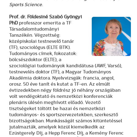
Sports Science.
Prof. dr. Földesiné Szabó Gyöngyi
PhD
professzor emerita a TF
Társadalomtudományi
Tanszékén. Végzettség:
középiskolai testnevelő tanár
(TF), szociológus (ELTE BTK).
Tudományos címek, fokozatok:
bölcsészdoktor (ELTE), a
szociológiai tudományok kandidátusa (AWF, Varsó),
testnevelés doktor (TF), a Magyar Tudományos
Akadémia doktora. Nyelvvizsgák: francia, angol,
orosz. 50 éve tanít és kutat a TF-en. Az elmúlt
évtizedekben négy földrész jó néhány országában
volt vendégoktató és nemzetközi konferenciák
plenáris ülésén meghívott előadó. Vezető
tisztségeket töltött be hazai és nemzetközi
tudományos- és sportszervezetekben, szerkesztő
bizottságokban. Munkásságát számos kitüntetéssel
jutalmazták, amelyek közül kiemelkedik az
Ezüstgerely Díj, a Hepp Ferenc Díj, a Kemény Ferenc