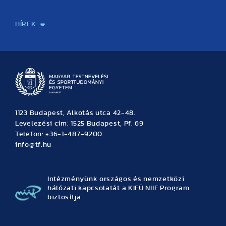
Sport-táplálkozástudományi Központ
Molekuláris Edzésélettani Kutató Központ
Doktori Iskola
Tudományos Iroda
Publikációk
TDK
Testnevelés, Sport, Tudomány
Habilitáció
Kutatásetika
OTDK
EKÖP
Nyári Egyetem
SPIRIT Olimpiai Tanulmányok Kutatási Központ
Kiváló Kutatási Infrastruktúra-hálózat
HÍREK
Hírek
Büszkeségeink
Hallgatói hírek
Tudományos hírek
TDK hírek
Pályázati hírek
TFSE hírek
Archívum
Eseménynaptár
1123 Budapest, Alkotás utca 42-48.
Levelezési cím: 1525 Budapest, Pf. 69
Telefon: +36-1-487-9200
info@tf.hu
Intézményünk országos és nemzetközi
hálózati kapcsolatát a KIFÜ NIIF Program
biztosítja