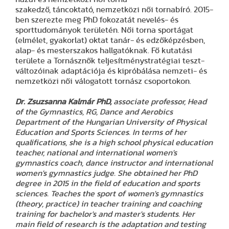
szakedző, táncoktató, nemzetközi női tornabíró. 2015-
ben szerezte meg PhD fokozatát nevelés- és
sporttudományok területén. Női torna sportágat
(elmélet, gyakorlat) oktat tanár- és edzőképzésben,
alap- és mesterszakos hallgatóknak. Fő kutatási
területe a Tornásznők teljesítménystratégiai teszt-
változóinak adaptációja és kipróbálása nemzeti- és
nemzetközi női válogatott tornász csoportokon.
Dr. Zsuzsanna Kalmár PhD,
associate professor, Head
of the Gymnastics, RG, Dance and Aerobics
Department of the Hungarian University of Physical
Education and Sports Sciences. In terms of her
qualifications, she is a high school physical education
teacher, national and international women's
gymnastics coach, dance instructor and international
women's gymnastics judge. She obtained her PhD
degree in 2015 in the field of education and sports
sciences. Teaches the sport of women's gymnastics
(theory, practice) in teacher training and coaching
training for bachelor's and master's students. Her
main field of research is the adaptation and testing