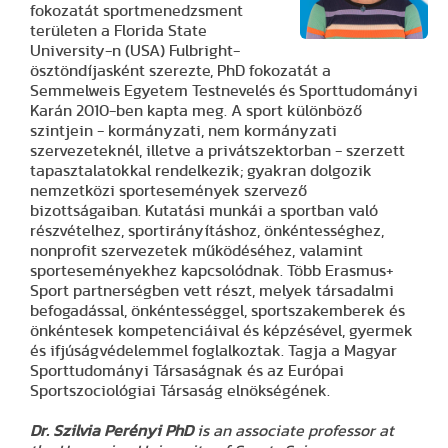
fokozatát sportmenedzsment
területen a Florida State
University-n (USA) Fulbright-
ösztöndíjasként szerezte, PhD fokozatát a
Semmelweis Egyetem Testnevelés és Sporttudományi
Karán 2010-ben kapta meg. A sport különböző
szintjein - kormányzati, nem kormányzati
szervezeteknél, illetve a privátszektorban - szerzett
tapasztalatokkal rendelkezik; gyakran dolgozik
nemzetközi sportesemények szervező
bizottságaiban. Kutatási munkái a sportban való
részvételhez, sportirányításhoz, önkéntességhez,
nonprofit szervezetek működéséhez, valamint
sporteseményekhez kapcsolódnak. Több Erasmus+
Sport partnerségben vett részt, melyek társadalmi
befogadással, önkéntességgel, sportszakemberek és
önkéntesek kompetenciáival és képzésével, gyermek
és ifjúságvédelemmel foglalkoztak. Tagja a Magyar
Sporttudományi Társaságnak és az Európai
Sportszociológiai Társaság elnökségének.
Dr. Szilvia Perényi PhD
is an associate professor at