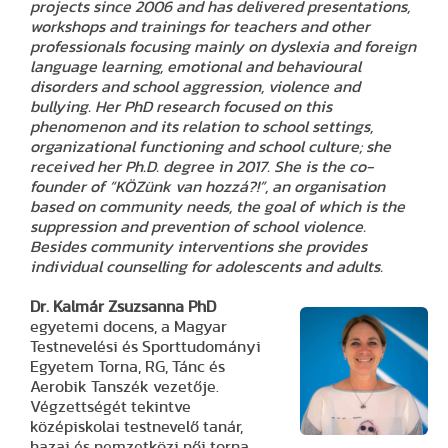
projects since 2006 and has delivered presentations,
workshops and trainings for teachers and other
professionals focusing mainly on dyslexia and foreign
language learning, emotional and behavioural
disorders and school aggression, violence and
bullying. Her PhD research focused on this
phenomenon and its relation to school settings,
organizational functioning and school culture; she
received her Ph.D. degree in 2017. She is the co-
founder of “KÖZünk van hozzá?!”, an organisation
based on community needs, the goal of which is the
suppression and prevention of school violence.
Besides community interventions she provides
individual counselling for adolescents and adults.
Dr. Kalmár Zsuzsanna
PhD
egyetemi docens, a Magyar
Testnevelési és Sporttudományi
Egyetem Torna, RG, Tánc és
Aerobik Tanszék vezetője.
Végzettségét tekintve
középiskolai testnevelő tanár,
hazai és nemzetközi női torna