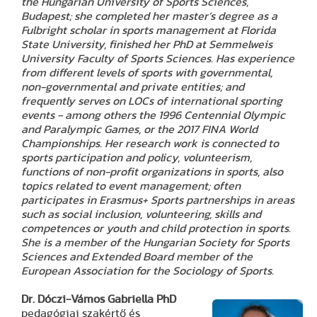
the Hungarian University of Sports Sciences,
Budapest; she completed her master’s degree as a
Fulbright scholar in sports management at Florida
State University, finished her PhD at Semmelweis
University Faculty of Sports Sciences. Has experience
from different levels of sports with governmental,
non-governmental and private entities; and
frequently serves on LOCs of international sporting
events - among others the 1996 Centennial Olympic
and Paralympic Games, or the 2017 FINA World
Championships. Her research work is connected to
sports participation and policy, volunteerism,
functions of non-profit organizations in sports, also
topics related to event management; often
participates in Erasmus+ Sports partnerships in areas
such as social inclusion, volunteering, skills and
competences or youth and child protection in sports.
She is a member of the Hungarian Society for Sports
Sciences and Extended Board member of the
European Association for the Sociology of Sports.
Dr. Dóczi-Vámos Gabriella
PhD
pedagógiai szakértő és