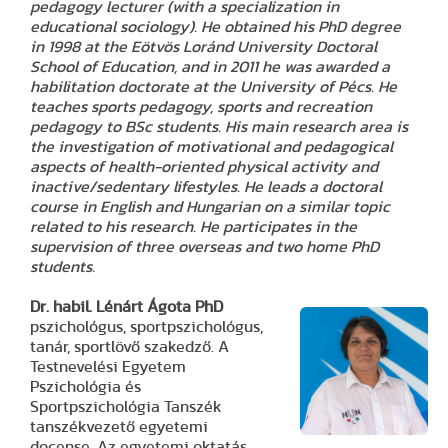
pedagogy lecturer (with a specialization in
educational sociology). He obtained his PhD degree
in 1998 at the Eötvös Loránd University Doctoral
School of Education, and in 2011 he was awarded a
habilitation doctorate at the University of Pécs. He
teaches sports pedagogy, sports and recreation
pedagogy to BSc students. His main research area is
the investigation of motivational and pedagogical
aspects of health-oriented physical activity and
inactive/sedentary lifestyles. He leads a doctoral
course in English and Hungarian on a similar topic
related to his research. He participates in the
supervision of three overseas and two home PhD
students.
Dr. habil. Lénárt Ágota
PhD
pszichológus, sportpszichológus,
tanár, sportlövő szakedző. A
Testnevelési Egyetem
Pszichológia és
Sportpszichológia Tanszék
tanszékvezető egyetemi
docense. Az egyetemi oktatás