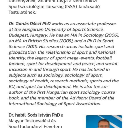
tankönyvnek, valamint tagja a Nemzetközi
Sportszociológiai Társaság (ISSA) Tanácsadó
Testületének.
Dr. Tamás Dóczi
PhD
works as an associate professor
at the Hungarian University of Sports Science,
Budapest, Hungary. He has an MA in Sociology (2006),
an MA in British Studies (2005), and a Ph.D in Sport
Science (2011). His research areas include sport and
globalization, the relationship of sport and national
identity, the legacy of sport mega-events, football
fandom, sport for development and peace, and social
inclusion in and through sport. He has lectured in
subjects such as sociology, sociology of sport,
sociology of health, research methods, sports and the
EU, and sport for development. He is also the co-
author of the first Hungarian sport sociology course
book, and the member of the Advisory Board of the
International Sociology of Sport Association.
Dr. habil. Soós István
PhD
a
Magyar Testnevelési és
Sporttudományi Egyetem