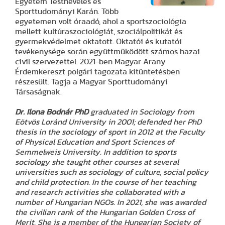
Egyetem Testnevelés és
Sporttudományi Karán. Több
egyetemen volt óraadó, ahol a sportszociológia
mellett kultúraszociológiát, szociálpolitikát és
gyermekvédelmet oktatott. Oktatói és kutatói
tevékenysége során együttműködött számos hazai
civil szervezettel. 2021-ben Magyar Arany
Érdemkereszt polgári tagozata kitüntetésben
részesült. Tagja a Magyar Sporttudományi
Társaságnak.
Dr. Ilona Bodnár PhD
graduated in Sociology from
Eötvös Loránd University in 2001; defended her PhD
thesis in the sociology of sport in 2012 at the Faculty
of Physical Education and Sport Sciences of
Semmelweis University. In addition to sports
sociology she taught other courses at several
universities such as sociology of culture, social policy
and child protection. In the course of her teaching
and research activities she collaborated with a
number of Hungarian NGOs. In 2021, she was awarded
the civilian rank of the Hungarian Golden Cross of
Merit. She is a member of the Hungarian Society of