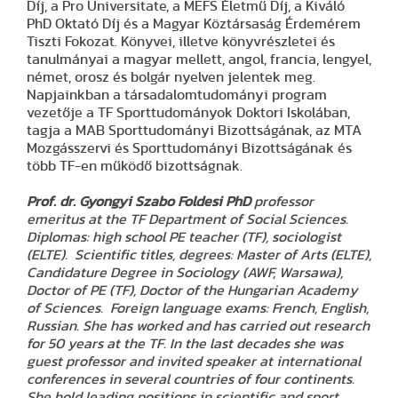
Díj, a Pro Universitate, a MEFS Életmű Díj, a Kiváló
PhD Oktató Díj és a Magyar Köztársaság Érdemérem
Tiszti Fokozat. Könyvei, illetve könyvrészletei és
tanulmányai a magyar mellett, angol, francia, lengyel,
német, orosz és bolgár nyelven jelentek meg.
Napjainkban a társadalomtudományi program
vezetője a TF Sporttudományok Doktori Iskolában,
tagja a MAB Sporttudományi Bizottságának, az MTA
Mozgásszervi és Sporttudományi Bizottságának és
több TF-en működő bizottságnak.
Prof. dr. Gyongyi Szabo Foldesi PhD
professor
emeritus at the TF Department of Social Sciences.
Diplomas: high school PE teacher (TF), sociologist
(ELTE). Scientific titles, degrees: Master of Arts (ELTE),
Candidature Degree in Sociology (AWF, Warsawa),
Doctor of PE (TF), Doctor of the Hungarian Academy
of Sciences. Foreign language exams: French, English,
Russian. She has worked and has carried out research
for 50 years at the TF. In the last decades she was
guest professor and invited speaker at international
conferences in several countries of four continents.
She hold leading positions in scientific and sport