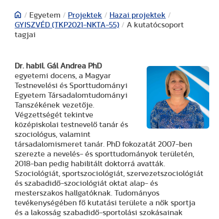
/
Egyetem
/
Projektek
/
Hazai projektek
/
GYISZVÉD (TKP2021-NKTA-55)
/
A kutatócsoport
tagjai
Dr. habil. Gál Andrea PhD
egyetemi docens, a Magyar
Testnevelési és Sporttudományi
Egyetem Társadalomtudományi
Tanszékének vezetője.
Végzettségét tekintve
középiskolai testnevelő tanár és
szociológus, valamint
társadalomismeret tanár. PhD fokozatát 2007-ben
szerezte a nevelés- és sporttudományok területén,
2018-ban pedig habilitált doktorrá avatták.
Szociológiát, sportszociológiát, szervezetszociológiát
és szabadidő-szociológiát oktat alap- és
mesterszakos hallgatóknak. Tudományos
tevékenységében fő kutatási területe a nők sportja
és a lakosság szabadidő-sportolási szokásainak