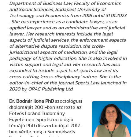
Department of Business Law, Faculty of Economics
and Social Sciences, Budapest University of
Technology and Economics from 2016 untill 31.01.2023
. She has experience as a candidate lawyer, as an
applied lawyer and as an administrative and judicial
lawyer. Her research interests include the legal
aspects of judicial services, the enforcement aspects
of alternative dispute resolution, the cross-
jurisdictional aspects of mediation, and the legal
pedagogy of higher education. She is also involved in
victim support and legal aid. Her research has also
expanded to include aspects of sports law and its
cross-cutting, 'cross-disciplinary' nature. She is the
editor-in-chief of the journal Sports Law, launched in
2020 by ORAC Publishing Ltd.
Dr. Bodnár Ilona PhD
szociológusi
diplomáját 2001-ben szerezte az
Eötvös Loránd Tudomány
Egyetemen. Sportszociológia
témájú PhD disszertációját 2012-
ben védte meg a Semmelweis