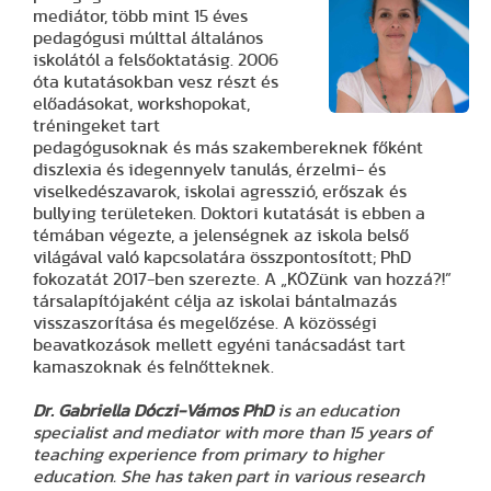
mediátor, több mint 15 éves
pedagógusi múlttal általános
iskolától a felsőoktatásig. 2006
óta kutatásokban vesz részt és
előadásokat, workshopokat,
tréningeket tart
pedagógusoknak és más szakembereknek főként
diszlexia és idegennyelv tanulás, érzelmi- és
viselkedészavarok, iskolai agresszió, erőszak és
bullying területeken. Doktori kutatását is ebben a
témában végezte, a jelenségnek az iskola belső
világával való kapcsolatára összpontosított; PhD
fokozatát 2017-ben szerezte. A „KÖZünk van hozzá?!”
társalapítójaként célja az iskolai bántalmazás
visszaszorítása és megelőzése. A közösségi
beavatkozások mellett egyéni tanácsadást tart
kamaszoknak és felnőtteknek.
Dr. Gabriella Dóczi-Vámos
PhD
is an education
specialist and mediator with more than 15 years of
teaching experience from primary to higher
education. She has taken part in various research