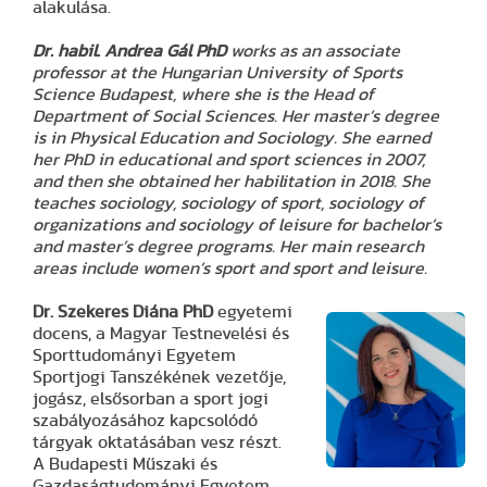
alakulása.
Dr. habil. Andrea Gál
PhD
works as an associate
professor at the Hungarian University of Sports
Science Budapest, where she is the Head of
Department of Social Sciences. Her master’s degree
is in Physical Education and Sociology. She earned
her PhD in educational and sport sciences in 2007,
and then she obtained her habilitation in 2018. She
teaches sociology, sociology of sport, sociology of
organizations and sociology of leisure for bachelor’s
and master’s degree programs. Her main research
areas include women’s sport and sport and leisure.
Dr. Szekeres Diána PhD
egyetemi
docens, a Magyar Testnevelési és
Sporttudományi Egyetem
Sportjogi Tanszékének vezetője,
jogász, elsősorban a sport jogi
szabályozásához kapcsolódó
tárgyak oktatásában vesz részt.
A Budapesti Műszaki és
Gazdaságtudományi Egyetem