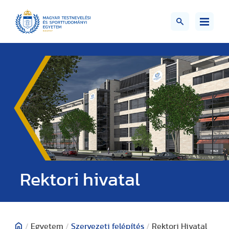
Rektori hivatal
/
Egyetem
/
Szervezeti felépítés
/
Rektori Hivatal