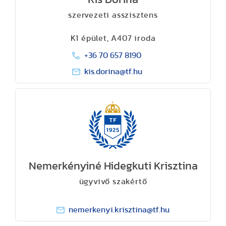
szervezeti asszisztens
K1 épület, A407 iroda
+36 70 657 8190
kis.dorina@tf.hu
Nemerkényiné Hidegkuti Krisztina
ügyvivő szakértő
nemerkenyi.krisztina@tf.hu