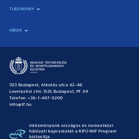
TUDOMÁNY
Sport-táplálkozástudományi Központ
Molekuláris Edzésélettani Kutató Központ
Doktori Iskola
Tudományos Iroda
Publikációk
TDK
Testnevelés, Sport, Tudomány
Habilitáció
Kutatásetika
OTDK
EKÖP
Nyári Egyetem
SPIRIT Olimpiai Tanulmányok Kutatási Központ
Kiváló Kutatási Infrastruktúra-hálózat
HÍREK
Hírek
Büszkeségeink
Hallgatói hírek
Tudományos hírek
TDK hírek
Pályázati hírek
TFSE hírek
Archívum
Eseménynaptár
1123 Budapest, Alkotás utca 42-48.
Levelezési cím: 1525 Budapest, Pf. 69
Telefon: +36-1-487-9200
info@tf.hu
Intézményünk országos és nemzetközi
hálózati kapcsolatát a KIFÜ NIIF Program
biztosítja