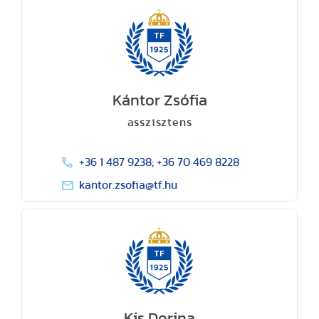
Kántor Zsófia
asszisztens
+36 1 487 9238; +36 70 469 8228
kantor.zsofia@tf.hu
Kis Dorina