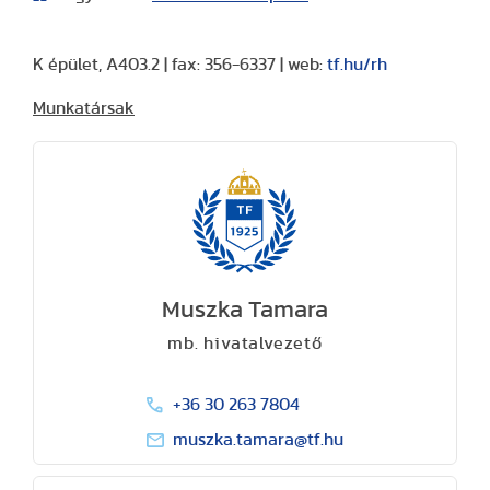
K épület, A403.2 | fax: 356-6337 | web:
tf.hu/rh
Munkatársak
Muszka Tamara
mb. hivatalvezető
+36 30 263 7804
muszka.tamara@tf.hu