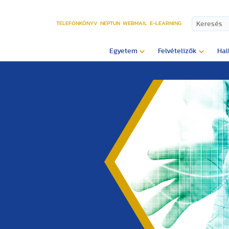
TELEFONKÖNYV
NEPTUN
WEBMAIL
E-LEARNING
Egyetem
Felvételizők
Hal