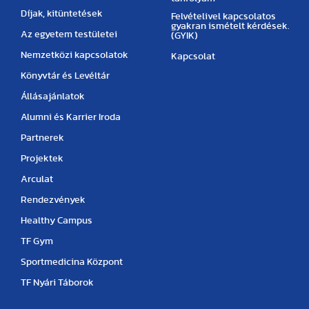
Díjak, kitüntetések
Felvételivel kapcsolatos
gyakran ismételt kérdések.
Az egyetem testületei
(GYIK)
Nemzetközi kapcsolatok
Kapcsolat
Könyvtár és Levéltár
Állásajánlatok
Alumni és Karrier Iroda
Partnerek
Projektek
Arculat
Rendezvények
Healthy Campus
TF Gym
Sportmedicina Központ
TF Nyári Táborok