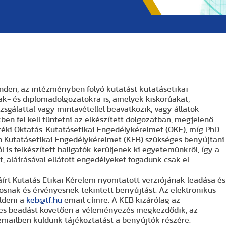
nden, az intézményben folyó kutatást kutatásetikai
ak- és diplomadolgozatokra is, amelyek kiskorúakat,
izsgálattal vagy mintavétellel beavatkozik, vagy állatok
en fel kell tüntetni az elkészített dolgozatban, megjelenő
zéki Oktatás-Kutatásetikai Engedélykérelmet (OKE), míg PhD
én Kutatásetikai Engedélykérelmet (KEB) szükséges benyújtani.
is felkészített hallgatók kerüljenek ki egyetemünkről, így a
 aláírásával ellátott engedélyeket fogadunk csak el.
áírt Kutatás Etikai Kérelem nyomtatott verziójának leadása és
losnak és érvényesnek tekintett benyújtást. Az elektronikus
ldeni a
keb@tf.hu
email címre. A KEB kizárólag az
yes beadást követően a véleményezés megkezdődik; az
 emailben küldünk tájékoztatást a benyújtók részére.