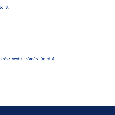
ő itt
.
an résztvevők számára (minta)