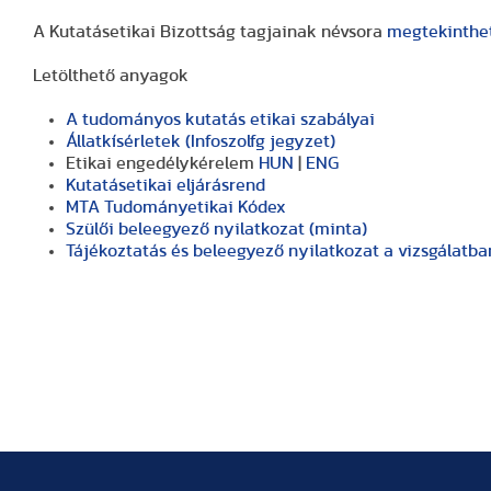
A Kutatásetikai Bizottság tagjainak névsora
megtekinthet
Letölthető anyagok
A tudományos kutatás etikai szabályai
Állatkísérletek (Infoszolfg jegyzet)
Etikai engedélykérelem
HUN
|
ENG
Kutatásetikai eljárásrend
MTA Tudományetikai Kódex
Szülői beleegyező nyilatkozat (minta)
Tájékoztatás és beleegyező nyilatkozat a vizsgálatb