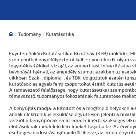
/
Tudomány
/
Kutatásetika
Egyetemünkön Kutatásetikai Bizottság (KEB) működik. Mi
szempontból engedélyeztetni kell. Ez vonatkozik olyan sz
fogyatékkal élőket vizsgál, az emberi test integritásába v
bevonását igényli; az engedély számát ezekben az esetekb
cikkben. Szak-, diploma-, és TDK-dolgozatok esetén tans
kutatások és egyéb fenti csoportokat érintő kutatás eet
A témavezető felelőssége, hogy kutatásetikai szempontból 
témavezető, tudományos fokozatának feltüntetése mellett,
A benyújtás módja: a kitöltött és a megfejelő helyeken al
annak elektronikus elküldése együttesen jelenti a hivata
verziót a benyújtónak saját email címéről szükséges elkü
előírásoknak megfelelő kérelmeket fogadja be. Az érvén
esetleges módosítási igényekről, illetve, az eredményről