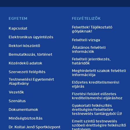
EGYETEM
FELVÉTELIZŐK
Felvettek! Tájékoztató
Kapcsolat
gólyáknak!
Elektronikus ügyintézés
Felvételi vizsga
Rektori köszöntő
Általános felvételi
információk
Bemutatkozás, történet
Felvételi jelentkezés,
Közérdekű adatok
határidők
Meghirdetett szakok felvételi
Szervezeti felépítés
információja
Testnevelési Egyetemért
Előzetes kreditelismerési
Alapítvány
eljárás
Vezetők
Fizetési felület előzetes
kreditelismerési eljáráshoz
Szenátus
Gyakorlati felkészítés
Dokumentumok
érettségire/felvételire
testnevelés tantárgyból ÚJ!
Minőségbiztosítás
Emelt szintű testnevelés
szóbeli érettségire felkészítő
Dr. Koltai Jenő Sportközpont
tanfolyam