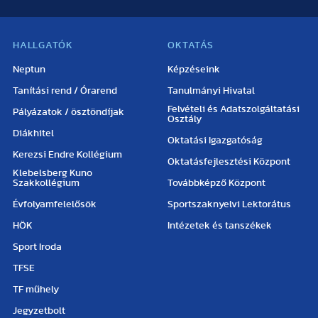
HALLGATÓK
OKTATÁS
Neptun
Képzéseink
Tanítási rend / Órarend
Tanulmányi Hivatal
Felvételi és Adatszolgáltatási
Pályázatok / ösztöndíjak
Osztály
Diákhitel
Oktatási Igazgatóság
Kerezsi Endre Kollégium
Oktatásfejlesztési Központ
Klebelsberg Kuno
Szakkollégium
Továbbképző Központ
Évfolyamfelelősök
Sportszaknyelvi Lektorátus
HÖK
Intézetek és tanszékek
Sport Iroda
TFSE
TF műhely
Jegyzetbolt