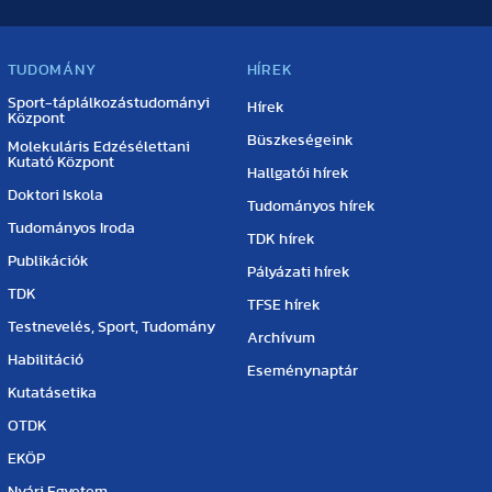
TUDOMÁNY
HÍREK
Sport-táplálkozástudományi
Hírek
Központ
Büszkeségeink
Molekuláris Edzésélettani
Kutató Központ
Hallgatói hírek
Doktori Iskola
Tudományos hírek
Tudományos Iroda
TDK hírek
Publikációk
Pályázati hírek
TDK
TFSE hírek
Testnevelés, Sport, Tudomány
Archívum
Habilitáció
Eseménynaptár
Kutatásetika
OTDK
EKÖP