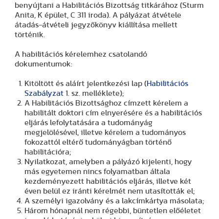
benyújtani a Habilitációs Bizottság titkárához (Sturm
Anita, K épület, C 311 iroda). A pályázat átvétele
átadás-átvételi jegyzőkönyv kiállítása mellett
történik.
A habilitációs kérelemhez csatolandó
dokumentumok:
Kitöltött és aláírt jelentkezési lap (
Habilitációs
Szabályzat
1. sz. melléklete);
A Habilitációs Bizottsághoz címzett kérelem a
habilitált doktori cím elnyerésére és a habilitációs
eljárás lefolytatására a tudományág
megjelölésével, illetve kérelem a tudományos
fokozattól eltérő tudományágban történő
habilitációra;
Nyilatkozat, amelyben a pályázó kijelenti, hogy
más egyetemen nincs folyamatban általa
kezdeményezett habilitációs eljárás, illetve két
éven belül ez iránti kérelmét nem utasították el;
A személyi igazolvány és a lakcímkártya másolata;
Három hónapnál nem régebbi, büntetlen előéletet