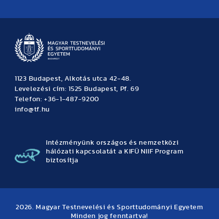
Hírek
Büszkeségeink
Hallgatói hírek
Tudományos hírek
TDK hírek
Pályázati hírek
TFSE hírek
Archívum
Eseménynaptár
1123 Budapest, Alkotás utca 42-48.
Levelezési cím: 1525 Budapest, Pf. 69
Telefon: +36-1-487-9200
info@tf.hu
Intézményünk országos és nemzetközi
hálózati kapcsolatát a KIFÜ NIIF Program
biztosítja
2026. Magyar Testnevelési és Sporttudományi Egyetem
Minden jog fenntartva!