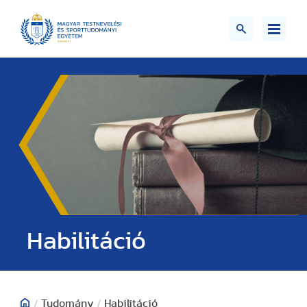
Habilitáció
/
Tudomány
/
Habilitáció