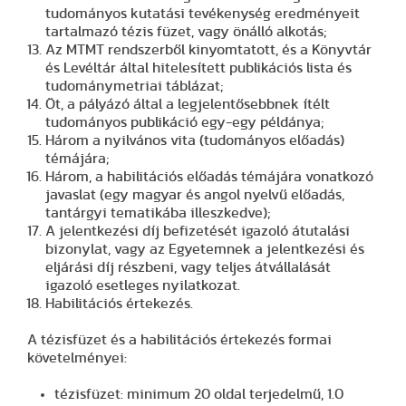
tudományos kutatási tevékenység eredményeit
tartalmazó tézis füzet, vagy önálló alkotás;
Az MTMT rendszerből kinyomtatott, és a Könyvtár
és Levéltár által hitelesített publikációs lista és
tudománymetriai táblázat;
Öt, a pályázó által a legjelentősebbnek ítélt
tudományos publikáció egy-egy példánya;
Három a nyilvános vita (tudományos előadás)
témájára;
Három, a habilitációs előadás témájára vonatkozó
javaslat (egy magyar és angol nyelvű előadás,
tantárgyi tematikába illeszkedve);
A jelentkezési díj befizetését igazoló átutalási
bizonylat, vagy az Egyetemnek a jelentkezési és
eljárási díj részbeni, vagy teljes átvállalását
igazoló esetleges nyilatkozat.
Habilitációs értekezés.
A tézisfüzet és a habilitációs értekezés formai
követelményei:
tézisfüzet: minimum 20 oldal terjedelmű, 1.0