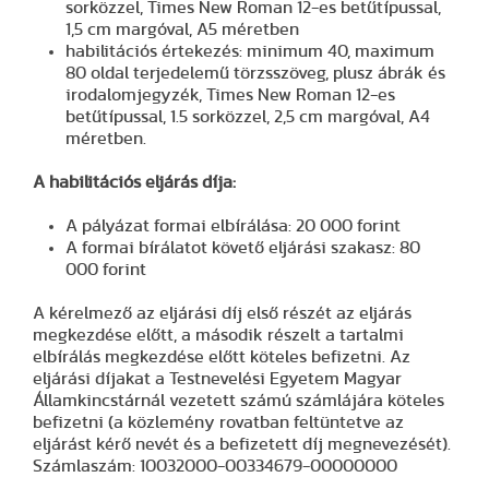
sorközzel, Times New Roman 12-es betűtípussal,
1,5 cm margóval, A5 méretben
habilitációs értekezés: minimum 40, maximum
80 oldal terjedelemű törzsszöveg, plusz ábrák és
irodalomjegyzék, Times New Roman 12-es
betűtípussal, 1.5 sorközzel, 2,5 cm margóval, A4
méretben.
A habilitációs eljárás díja:
A pályázat formai elbírálása: 20 000 forint
A formai bírálatot követő eljárási szakasz: 80
000 forint
A kérelmező az eljárási díj első részét az eljárás
megkezdése előtt, a második részelt a tartalmi
elbírálás megkezdése előtt köteles befizetni. Az
eljárási díjakat a Testnevelési Egyetem Magyar
Államkincstárnál vezetett számú számlájára köteles
befizetni (a közlemény rovatban feltüntetve az
eljárást kérő nevét és a befizetett díj megnevezését).
Számlaszám: 10032000-00334679-00000000