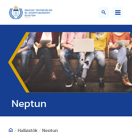
Neptun
/
Hallgatók
/
Neptun