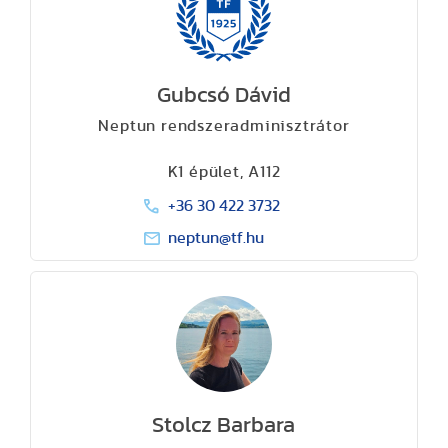
Gubcsó Dávid
Neptun rendszeradminisztrátor
K1 épület, A112
+36 30 422 3732
neptun@tf.hu
Stolcz Barbara