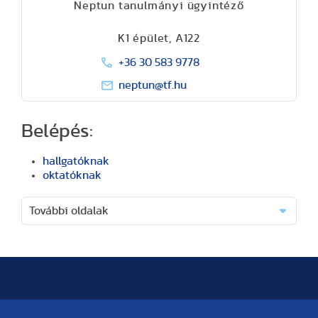
Neptun tanulmányi ügyintéző
K1 épület, A122
+36 30 583 9778
neptun@tf.hu
Belépés:
hallgatóknak
oktatóknak
További oldalak