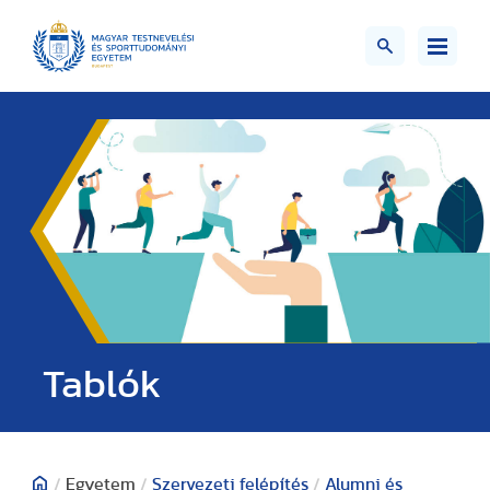
Tablók
/
Egyetem
/
Szervezeti felépítés
/
Alumni és