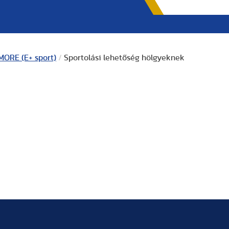
ORE (E+ sport)
/
Sportolási lehetőség hölgyeknek