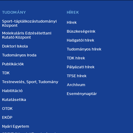
TUDOMÁNY
HÍREK
Sport-táplálkozástudományi
Hírek
Központ
Büszkeségeink
Molekuláris Edzésélettani
Kutató Központ
Hallgatói hírek
Doktori Iskola
Tudományos hírek
Tudományos Iroda
TDK hírek
Publikációk
Pályázati hírek
TDK
TFSE hírek
Testnevelés, Sport, Tudomány
Archívum
Habilitáció
Eseménynaptár
Kutatásetika
OTDK
EKÖP
Nyári Egyetem