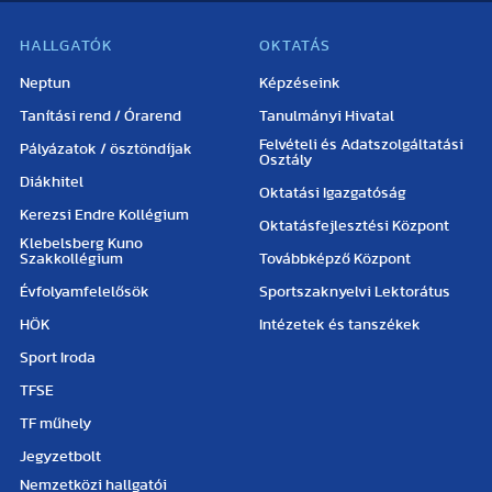
HALLGATÓK
OKTATÁS
Neptun
Képzéseink
Tanítási rend / Órarend
Tanulmányi Hivatal
Felvételi és Adatszolgáltatási
Pályázatok / ösztöndíjak
Osztály
Diákhitel
Oktatási Igazgatóság
Kerezsi Endre Kollégium
Oktatásfejlesztési Központ
Klebelsberg Kuno
Szakkollégium
Továbbképző Központ
Évfolyamfelelősök
Sportszaknyelvi Lektorátus
HÖK
Intézetek és tanszékek
Sport Iroda
TFSE
TF műhely
Jegyzetbolt
Nemzetközi hallgatói