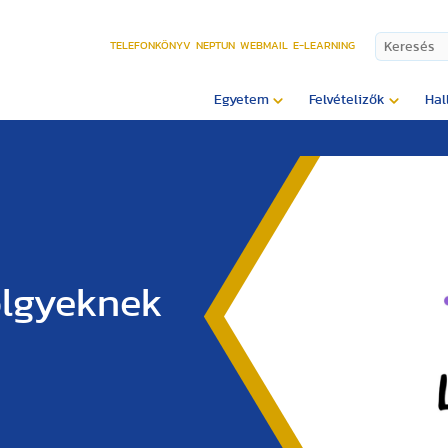
TELEFONKÖNYV
NEPTUN
WEBMAIL
E-LEARNING
Egyetem
Felvételizők
Hal
ölgyeknek