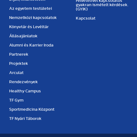
Felvételivel kapcsolatos
gyakran ismételt kérdések.
Az egyetem testületei
(GYIK)
Nemzetközi kapcsolatok
Kapcsolat
Könyvtár és Levéltár
Állásajánlatok
Alumni és Karrier Iroda
Partnerek
Projektek
Arculat
Rendezvények
Healthy Campus
TF Gym
Sportmedicina Központ
TF Nyári Táborok