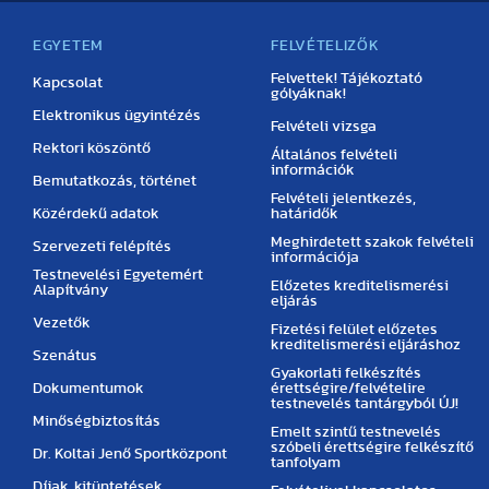
EGYETEM
FELVÉTELIZŐK
Felvettek! Tájékoztató
Kapcsolat
gólyáknak!
Elektronikus ügyintézés
Felvételi vizsga
Rektori köszöntő
Általános felvételi
információk
Bemutatkozás, történet
Felvételi jelentkezés,
Közérdekű adatok
határidők
Meghirdetett szakok felvételi
Szervezeti felépítés
információja
Testnevelési Egyetemért
Előzetes kreditelismerési
Alapítvány
eljárás
Vezetők
Fizetési felület előzetes
kreditelismerési eljáráshoz
Szenátus
Gyakorlati felkészítés
Dokumentumok
érettségire/felvételire
testnevelés tantárgyból ÚJ!
Minőségbiztosítás
Emelt szintű testnevelés
szóbeli érettségire felkészítő
Dr. Koltai Jenő Sportközpont
tanfolyam
Díjak, kitüntetések