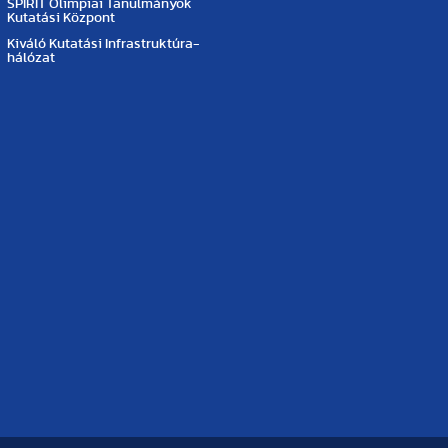
SPIRIT Olimpiai Tanulmányok
Kutatási Központ
Kiváló Kutatási Infrastruktúra-
hálózat