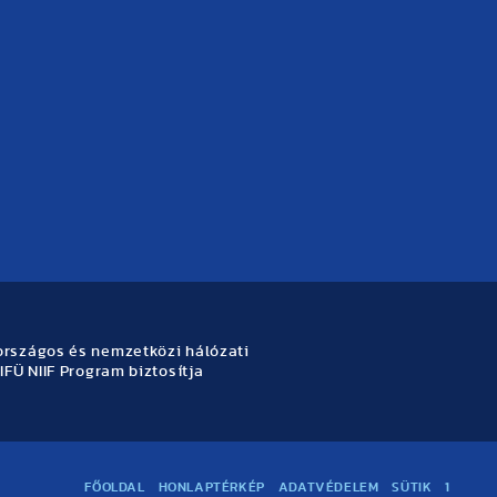
rszágos és nemzetközi hálózati
IFÜ NIIF Program biztosítja
FŐOLDAL
HONLAPTÉRKÉP
ADATVÉDELEM
SÜTIK
1