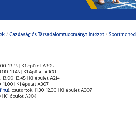
kek
/
Gazdaság és Társadalomtudományi Intézet
/
Sportmened
3.00-13.45 | K1 épület A305
13.00-13.45 | K1 épület A308
: 13.00-13.45 | K1 épület A214
0-11.00 | K1 épület A307
f.hu
): csütörtök: 11.30-12.30 | K1 épület A307
0 | K1 épület A304