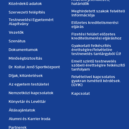
Közérdekű adatok
határidők
Meghirdetett szakok felvételi
Szervezeti felépítés
információja
Testnevelési Egyetemért
Előzetes kreditelismerési
Alapítvány
eljárás
Vezetők
Fizetési felület előzetes
kreditelismerési eljáráshoz
Szenátus
Gyakorlati felkészítés
Dokumentumok
érettségire/felvételire
testnevelés tantárgyból ÚJ!
Minőségbiztosítás
Emelt szintű testnevelés
szóbeli érettségire felkészítő
Dr. Koltai Jenő Sportközpont
tanfolyam
Díjak, kitüntetések
Felvételivel kapcsolatos
gyakran ismételt kérdések.
Az egyetem testületei
(GYIK)
Nemzetközi kapcsolatok
Kapcsolat
Könyvtár és Levéltár
Állásajánlatok
Alumni és Karrier Iroda
Partnerek