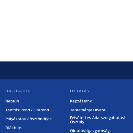
HALLGATÓK
OKTATÁS
Neptun
Képzéseink
Tanítási rend / Órarend
Tanulmányi Hivatal
Felvételi és Adatszolgáltatási
Pályázatok / ösztöndíjak
Osztály
Diákhitel
Oktatási Igazgatóság