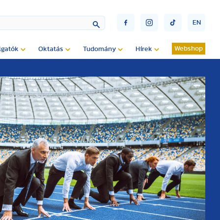
EN
Webshop
lgatók
Oktatás
Tudomány
Hírek