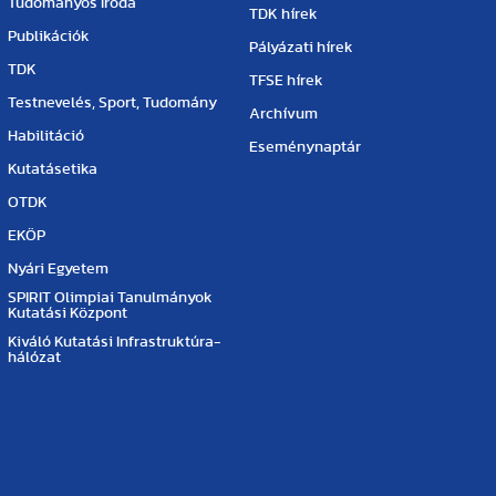
Tudományos Iroda
TDK hírek
Publikációk
Pályázati hírek
TDK
TFSE hírek
Testnevelés, Sport, Tudomány
Archívum
Habilitáció
Eseménynaptár
Kutatásetika
OTDK
EKÖP
Nyári Egyetem
SPIRIT Olimpiai Tanulmányok
Kutatási Központ
Kiváló Kutatási Infrastruktúra-
hálózat