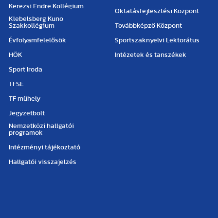
Kerezsi Endre Kollégium
Oktatásfejlesztési Központ
Klebelsberg Kuno
Szakkollégium
Továbbképző Központ
Évfolyamfelelősök
Sportszaknyelvi Lektorátus
HÖK
Intézetek és tanszékek
Sport Iroda
TFSE
TF műhely
Jegyzetbolt
Nemzetközi hallgatói
programok
Intézményi tájékoztató
Hallgatói visszajelzés