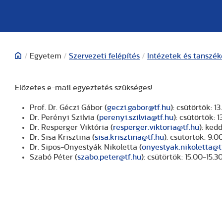
/
Egyetem
/
Szervezeti felépítés
/
Intézetek és tanszé
Előzetes e-mail egyeztetés szükséges!
Prof. Dr. Géczi Gábor (
geczi.gabor@tf.hu
): csütörtök: 1
Dr. Perényi Szilvia (
perenyi.szilvia@tf.hu
): csütörtök: 
Dr. Resperger Viktória (
resperger.viktoria@tf.hu
): kedd
Dr. Sisa Krisztina (
sisa.krisztina@tf.hu
): csütörtök: 9.0
Dr. Sipos-Onyestyák Nikoletta (
onyestyak.nikoletta@t
Szabó Péter (
szabo.peter@tf.hu
): csütörtök: 15.00-15.3