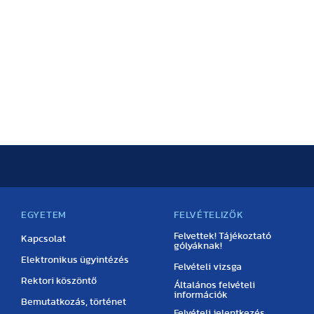
EGYETEM
FELVÉTELIZŐK
Felvettek! Tájékoztató
Kapcsolat
gólyáknak!
Elektronikus ügyintézés
Felvételi vizsga
Rektori köszöntő
Általános felvételi
információk
Bemutatkozás, történet
Felvételi jelentkezés,