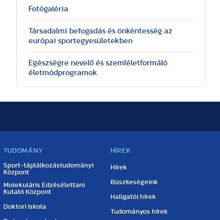
Fotógaléria
Társadalmi befogadás és önkéntesség az
európai sportegyesületekben
Egészségre nevelő és szemléletformáló
életmódprogramok
TUDOMÁNY
HÍREK
Sport-táplálkozástudományi
Hírek
Központ
Büszkeségeink
Molekuláris Edzésélettani
Kutató Központ
Hallgatói hírek
Doktori Iskola
Tudományos hírek