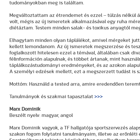
tudományokban meg is találtam.
Megváltoztattam az étrendemet és ezzel – túlzás nélkül á
volt, mégis az új ismeretek alkalmazásával egy ruha mér
diétáztam. Testem minden salak- és toxikus anyagtól meg
Elhagytam minden olyan táplálékot, amivel mérgeket jut
kellett lemondanom. Az új ismeretek megszerzése és tes
foglalkozott hitelesen ezzel a témával, általában csak div
félinformáción alapulnak, és többet ártanak, mint haszná
táplálkozástudományi eredményeket, és az azokon alapul
A személyi edzések mellett, ezt a megszerzett tudást is
Mottóm: Használd a tested arra, amire eredendően teremt
Tanulmányok és szakmai tapasztalat
>>>
Marx Dominik
Beszélt nyelv: magyar, angol
Marx Dominik vagyok, a TF hallgatója sportszervezés ala
szakon fogom folytatni tanulmányaim, illetve az erőnléti