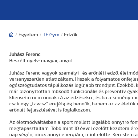
/
Egyetem
/
TF Gym
/
Edzők
Juhász Ferenc
Beszélt nyelv: magyar, angol
Juhász Ferenc vagyok személyi- és erőnléti edző, életmód
versenyszerűen atletizáltam. Hiszek a folyamatos önfejle
egészségtudatos táplálkozás legújabb trendjeit. Ezekből 
már bizonyítottan működő funkcionális és preventív gyako
klienseim nem unnak rá az edzésekre, és ha a kemény mun
csak egy „tavasz” erejéig ég bennük, hanem az az életük ré
erőnlét fejlesztésével is foglalkozom.
Az életmódváltásban a sport mellett legalább ennyire font
megtapasztaltam. Több mint 10 évvel ezelőtt kezdtem érez
nap végén, nincs annyi energiám, mint előtte. Kerestem 