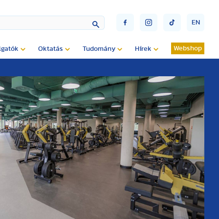
EN
Webshop
lgatók
Oktatás
Tudomány
Hírek