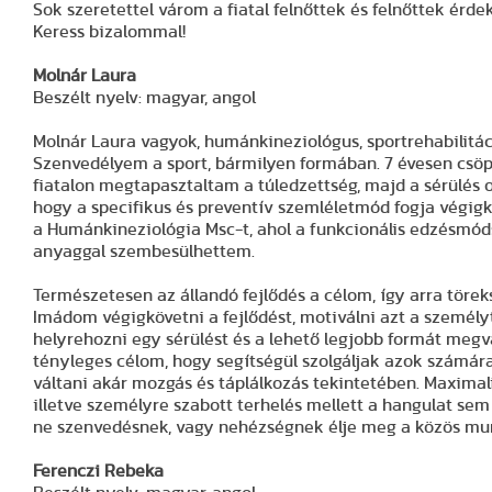
Sok szeretettel várom a fiatal felnőttek és felnőttek érde
Keress bizalommal!
Molnár Laura
Beszélt nyelv: magyar, angol
Molnár Laura vagyok, humánkineziológus, sportrehabilitáci
Szenvedélyem a sport, bármilyen formában. 7 évesen csöp
fiatalon megtapasztaltam a túledzettség, majd a sérülés
hogy a specifikus és preventív szemléletmód fogja végigk
a Humánkineziológia Msc-t, ahol a funkcionális edzésmód
anyaggal szembesülhettem.
Természetesen az állandó fejlődés a célom, így arra töreks
Imádom végigkövetni a fejlődést, motiválni azt a személy
helyrehozni egy sérülést és a lehető legjobb formát megval
tényleges célom, hogy segítségül szolgáljak azok számá
váltani akár mozgás és táplálkozás tekintetében. Maximal
illetve személyre szabott terhelés mellett a hangulat s
ne szenvedésnek, vagy nehézségnek élje meg a közös munk
Ferenczi Rebeka