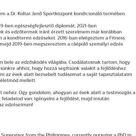
m a Dr. Koltai Jenő Sportközpont kondicionáló termében.
9-ben egészségfejlesztő diplomát, 2021-ben
k és edzőtermek iránt érzett szerelmem már korábban
en a konditermi edzéseket. 2016-ban elvégeztem a Fitness
t, majd 2019-ben megszereztem a ráépülő személyi edzés
m bele az edzősködés világába. Csodálatosnak tartom, hogy
sünkre ahhoz, hogy hozzá segítsünk valakit a fejlődéshez.
i az évek alatt bezsebelt tudásomat a saját tapasztalataim
életmód mellett.
t nehéz. Úgy gondolom, ahogyan az évek alatt a testmozgás a
t feladatod van: igényelni a fejlődést, majd miután
 az edzéseimen!
Supervisor from the Philippines, currently pursuing a PhD in