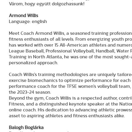
Várom, hogy együtt dolgozhassunk!
Armond Willis
Language: english
Meet Coach Armond Willis, a seasoned training profession
fitness enthusiasts of all levels. From energizing youth pr
has worked with over 15 All-American athletes and numerou
League Baseball, Professional Volleyball, Handball, Water 
Training in North Atlanta, he was one of the most sought-a
personalized approach.
Coach Willis's training methodologies are uniquely tailore
exercise biomechanics to optimize performance for each cl
performance coach for the TFSE women's volleyball team,
the 2023-24 season.
Beyond the gym, Coach Willis is a respected author, contr
Fitness, and a distinguished keynote speaker at the Nation
online coach. His dedication to advancing athletic prowes
asset to aspiring athletes and fitness enthusiasts alike.
Balogh Boglárka