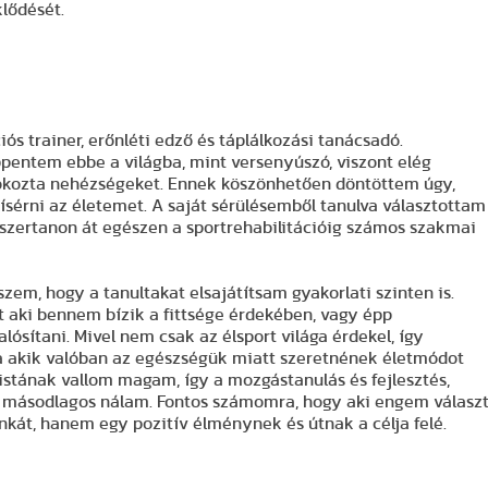
klődését.
ós trainer, erőnléti edző és táplálkozási tanácsadó.
pentem ebbe a világba, mint versenyúszó, viszont elég
 okozta nehézségeket. Ennek köszönhetően döntöttem úgy,
ísérni az életemet. A saját sérülésemből tanulva választottam
szertanon át egészen a sportrehabilitációig számos szakmai
zem, hogy a tanultakat elsajátítsam gyakorlati szinten is.
t aki bennem bízik a fittsége érdekében, vagy épp
ósítani. Mivel nem csak az élsport világa érdekel, így
ra akik valóban az egészségük miatt szeretnének életmódot
istának vallom magam, így a mozgástanulás és fejlesztés,
em másodlagos nálam. Fontos számomra, hogy aki engem válasz
át, hanem egy pozitív élménynek és útnak a célja felé.