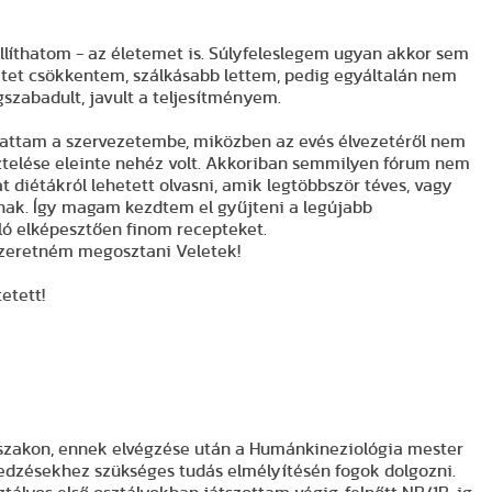
llíthatom - az életemet is. Súlyfeleslegem ugyan akkor sem
etet csökkentem, szálkásabb lettem, pedig egyáltalán nem
szabadult, javult a teljesítményem.
tattam a szervezetembe, miközben az evés élvezetéről nem
ztelése eleinte nehéz volt. Akkoriban semmilyen fórum nem
at diétákról lehetett olvasni, amik legtöbbször téves, vagy
lnak. Így magam kezdtem el gyűjteni a legújabb
ó elképesztően finom recepteket.
 szeretném megosztani Veletek!
etett!
pszakon, ennek elvégzése után a Humánkineziológia mester
 edzésekhez szükséges tudás elmélyítésén fogok dolgozni.