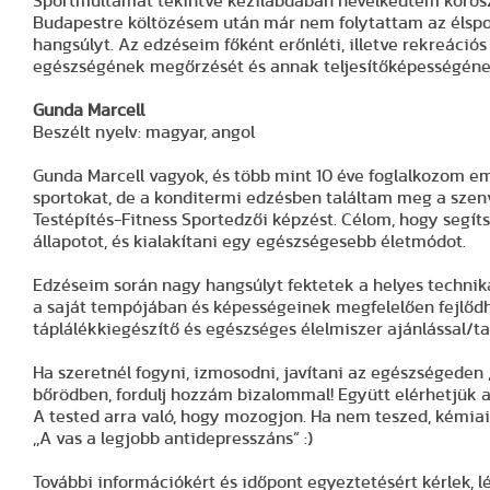
Sportmúltamat tekintve kézilabdában nevelkedtem koroszt
Budapestre költözésem után már nem folytattam az élspo
hangsúlyt. Az edzéseim főként erőnléti, illetve rekreációs
egészségének megőrzését és annak teljesítőképességéne
Gunda Marcell
Beszélt nyelv: magyar, angol
Gunda Marcell vagyok, és több mint 10 éve foglalkozom 
sportokat, de a konditermi edzésben találtam meg a szenv
Testépítés-Fitness Sportedzői képzést. Célom, hogy segíts
állapotot, és kialakítani egy egészségesebb életmódot.
Edzéseim során nagy hangsúlyt fektetek a helyes techni
a saját tempójában és képességeinek megfelelően fejlődh
táplálékkiegészítő és egészséges élelmiszer ajánlással/t
Ha szeretnél fogyni, izmosodni, javítani az egészségeden
bőrödben, fordulj hozzám bizalommal! Együtt elérhetjük a 
A tested arra való, hogy mozogjon. Ha nem teszed, kémiaila
,,A vas a legjobb antidepresszáns” :)
További információkért és időpont egyeztetésért kérlek, l