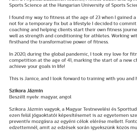
Sports Science at the Hungarian University of Sports Scie
I found my way to fitness at the age of 23 when I gained a 
not for a temporary fix but a lifestyle I decided to commi
coaching and helping clients start their own fitness journ
well as strength and conditioning for athletes. Working wi
firsthand the transformative power of fitness.
In 2020, during the global pandemic, I took my love for fi
competition at the age of 41, marking the start of a new ch
achieve your goals in life!
This is Janice, and I look forward to training with you and
Szikora Jázmin
Beszélt nyelv: magyar, angol
Szikora Jázmin vagyok, a Magyar Testnevelési és Sportt
ezen felül jógaoktatói képesítésemet is az egyetemen s
preventív mozgásra az egyéni célok elérése mellett. Font
edzettemnél, amit az edzések során igyekszünk közös munk