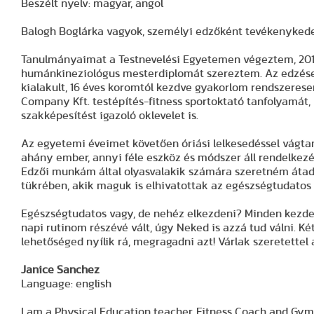
Beszélt nyelv: magyar, angol
Balogh Boglárka vagyok, személyi edzőként tevékenykede
Tanulmányaimat a Testnevelési Egyetemen végeztem, 201
humánkineziológus mesterdiplomát szereztem. Az edzése
kialakult, 16 éves koromtól kezdve gyakorlom rendszeres
Company Kft. testépítés-fitness sportoktató tanfolyamá
szakképesítést igazoló oklevelet is.
Az egyetemi éveimet követően óriási lelkesedéssel vágta
ahány ember, annyi féle eszköz és módszer áll rendelkezé
Edzői munkám által olyasvalakik számára szeretném átadn
tükrében, akik maguk is elhivatottak az egészségtudatos 
Egészségtudatos vagy, de nehéz elkezdeni? Minden kezde
napi rutinom részévé vált, úgy Neked is azzá tud válni. Ké
lehetőséged nyílik rá, megragadni azt! Várlak szeretettel
Janice Sanchez
Language: english
I am a Physical Education teacher, Fitness Coach and Gym 