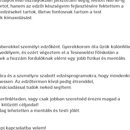
ályos első osztályokban játszottam végig, felnőtt NB/1B-ig.
rtot, hanem az edzői készségeim fejlesztésére fektettem a
 edzéseket tartok, illetve fontosnak tartom a test
k kimaxolásást.
emberekkel személyi edzőként. Gyerekkorom óta űzök különfél
edélyem, és ezért végeztem el a Tesnevelési Főiskolán a
ek a hozzám fordulóknak elérni egy jobb fizikai és mentális
kára és a személyre szabott edzésprogramokra, hogy mindenki
essen. Az edzőtermen kívül pedig étrenddel,
anácsadással tudok neked segíteni.
 ,erőnléteden, vagy csak jobban szeretnéd érezni magad a
kitűzött céljaidat!
g lehetetlen a mentális és testi jólét.
épj kapcsolatba velem!