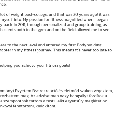
nce.
lot of weight post-college, and that was 20 years ago! it was
t myself into. My passion for fitness magnified when I began
ey back in 2011, through personalized and group training, as
th clients both in the gym and on the field allowed me to see
tness to the next level and entered my first Bodybuilding
apter in my fitness journey. This means it’s never too late to
 helping you achieve your fitness goals!
udományi Egyetem Bsc rekreáció és életmód szakon végeztem,
zerezhettem meg. Az edzéseimen nagy hangsúlyt fordítok a
os szempontnak tartom a testi-lelki egyensúly meglétét az
ával fenntartani, kialakítani.