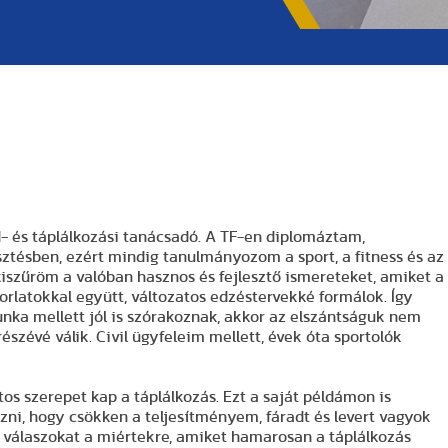
- és táplálkozási tanácsadó. A TF-en diplomáztam,
sztésben, ezért mindig tanulmányozom a sport, a fitness és az
kiszűröm a valóban hasznos és fejlesztő ismereteket, amiket a
rlatokkal együtt, változatos edzéstervekké formálok. Így
ka mellett jól is szórakoznak, akkor az elszántságuk nem
szévé válik. Civil ügyfeleim mellett, évek óta sportolók
os szerepet kap a táplálkozás. Ezt a saját példámon is
ni, hogy csökken a teljesítményem, fáradt és levert vagyok
a válaszokat a miértekre, amiket hamarosan a táplálkozás