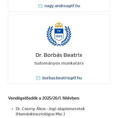
nagy.andrea@tf.hu
Dr. Borbás Beatrix
tudományos munkatárs
borbas.beatrix@tf.hu
Vendégelőadók a 2025/26/1. félévben:
Dr. Cserny Ákos -Jogi alapismeretek
(Humánkineziológus Msc.)