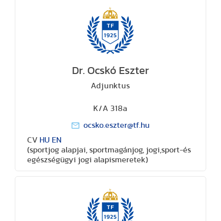
Dr. Ocskó Eszter
Adjunktus
K/A 318a
ocsko.eszter@tf.hu
CV
HU
EN
(sportjog alapjai, sportmagánjog, jogi,sport-és
egészségügyi jogi alapismeretek)