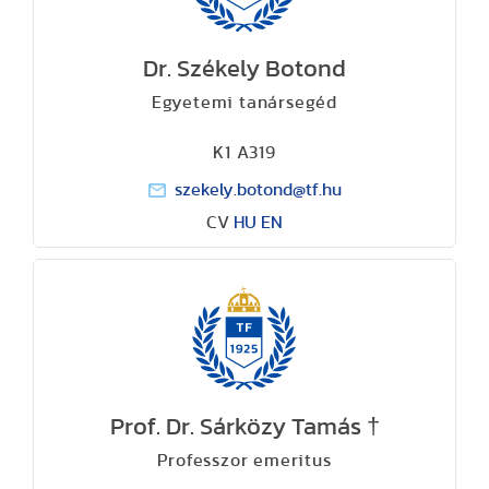
Dr. Székely Botond
Egyetemi tanársegéd
K1 A319
szekely.botond@tf.hu
CV
HU
EN
Prof. Dr. Sárközy Tamás †
Professzor emeritus