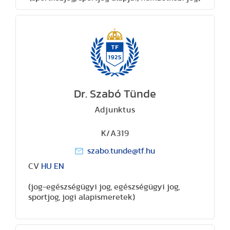
Dr. Szabó Tünde
Adjunktus
K/A319
szabo.tunde@tf.hu
CV
HU
EN
(jog-egészségügyi jog, egészségügyi jog,
sportjog, jogi alapismeretek)