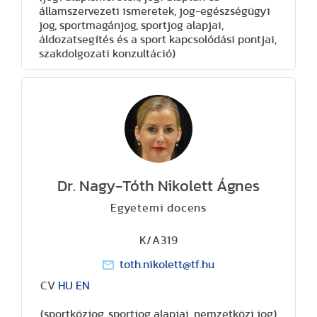
államszervezeti ismeretek, jog-egészségügyi
jog, sportmagánjog, sportjog alapjai,
áldozatsegítés és a sport kapcsolódási pontjai,
szakdolgozati konzultáció)
Dr. Nagy-Tóth Nikolett Ágnes
Egyetemi docens
K/A319
toth.nikolett@tf.hu
CV
HU
EN
(sportközjog, sportjog alapjai, nemzetközi jog)