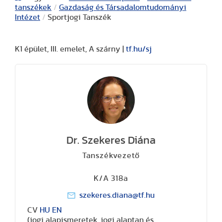
tanszékek
/
Gazdaság és Társadalomtudományi
Intézet
/
Sportjogi Tanszék
K1 épület, III. emelet, A szárny |
tf.hu/sj
Dr. Szekeres Diána
Tanszékvezető
K/A 318a
szekeres.diana@tf.hu
CV
HU
EN
(jogi alapismeretek, jogi alaptan és