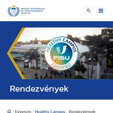
Rendezvények
/
Egyetem
/
Healthy Campus
/
Rendezvények