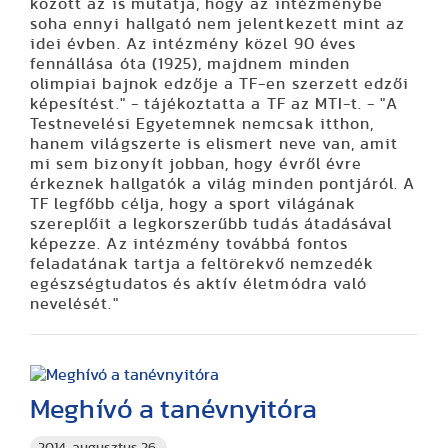
között az is mutatja, hogy az intézménybe
soha ennyi hallgató nem jelentkezett mint az
idei évben. Az intézmény közel 90 éves
fennállása óta (1925), majdnem minden
olimpiai bajnok edzője a TF-en szerzett edzői
képesítést." - tájékoztatta a TF az MTI-t. - "A
Testnevelési Egyetemnek nemcsak itthon,
hanem világszerte is elismert neve van, amit
mi sem bizonyít jobban, hogy évről évre
érkeznek hallgatók a világ minden pontjáról. A
TF legfőbb célja, hogy a sport világának
szereplőit a legkorszerűbb tudás átadásával
képezze. Az intézmény továbbá fontos
feladatának tartja a feltörekvő nemzedék
egészségtudatos és aktív életmódra való
nevelését."
Meghívó a tanévnyitóra
2014. augusztus 26.