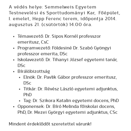
A védés helye: Semmelweis Egyetem
Testnevelési és Sporttudományi Kar, Főépület,
I. emelet, Hepp Ferenc terem, időpontja 2014.
augusztus 21. (csütörtök) 14.00 óra.
Témavezető: Dr. Sipos Kornél professzor
emeritusz, CsC
Programvezető: Földesiné Dr. Szabó Gyöngyi
professzor emerita, DSc
Iskolavezető: Dr. Tihanyi József egyetemi tanár,
DSc
Bírálóbizottság
Elnök: Dr. Pavlik Gábor professzor emeritusz,
DSc
Titkár: Dr. Révész László egyetemi adjunktus,
PhD
Tag: Dr. Szikora Katalin egyetemi docens, PhD
Opponensek: Dr. Bíró Melinda főiskolai docens,
PhD, Dr. Mezei Györgyi egyetemi adjunktus, CSc
Mindent érdeklődőt szeretettel várunk!