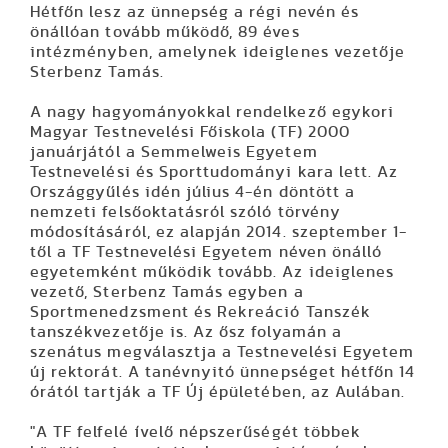
Hétfőn lesz az ünnepség a régi nevén és
önállóan tovább működő, 89 éves
intézményben, amelynek ideiglenes vezetője
Sterbenz Tamás.
A nagy hagyományokkal rendelkező egykori
Magyar Testnevelési Főiskola (TF) 2000
januárjától a Semmelweis Egyetem
Testnevelési és Sporttudományi kara lett. Az
Országgyűlés idén július 4-én döntött a
nemzeti felsőoktatásról szóló törvény
módosításáról, ez alapján 2014. szeptember 1-
től a TF Testnevelési Egyetem néven önálló
egyetemként működik tovább. Az ideiglenes
vezető, Sterbenz Tamás egyben a
Sportmenedzsment és Rekreáció Tanszék
tanszékvezetője is. Az ősz folyamán a
szenátus megválasztja a Testnevelési Egyetem
új rektorát. A tanévnyitó ünnepséget hétfőn 14
órától tartják a TF Új épületében, az Aulában.
"A TF felfelé ívelő népszerűségét többek