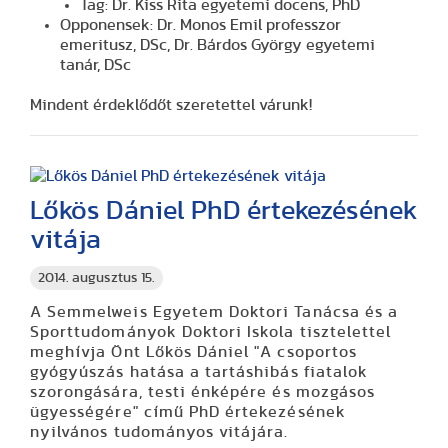
Tag: Dr. Kiss Rita egyetemi docens, PhD
Opponensek: Dr. Monos Emil professzor
emeritusz, DSc, Dr. Bárdos György egyetemi
tanár, DSc
Mindent érdeklődőt szeretettel várunk!
Lőkös Dániel PhD értekezésének
vitája
2014. augusztus 15.
A Semmelweis Egyetem Doktori Tanácsa és a
Sporttudományok Doktori Iskola tisztelettel
meghívja Önt Lőkös Dániel "A csoportos
gyógyúszás hatása a tartáshibás fiatalok
szorongására, testi énképére és mozgásos
ügyességére" című PhD értekezésének
nyilvános tudományos vitájára.