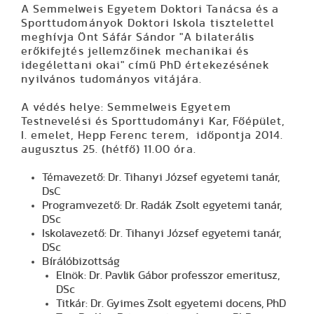
A Semmelweis Egyetem Doktori Tanácsa és a
Sporttudományok Doktori Iskola tisztelettel
meghívja Önt Sáfár Sándor "A bilaterális
erőkifejtés jellemzőinek mechanikai és
idegélettani okai" című PhD értekezésének
nyilvános tudományos vitájára.
A védés helye: Semmelweis Egyetem
Testnevelési és Sporttudományi Kar, Főépület,
I. emelet, Hepp Ferenc terem, időpontja 2014.
augusztus 25. (hétfő) 11.00 óra.
Témavezető: Dr. Tihanyi József egyetemi tanár,
DsC
Programvezető: Dr. Radák Zsolt egyetemi tanár,
DSc
Iskolavezető: Dr. Tihanyi József egyetemi tanár,
DSc
Bírálóbizottság
Elnök: Dr. Pavlik Gábor professzor emeritusz,
DSc
Titkár: Dr. Gyimes Zsolt egyetemi docens, PhD