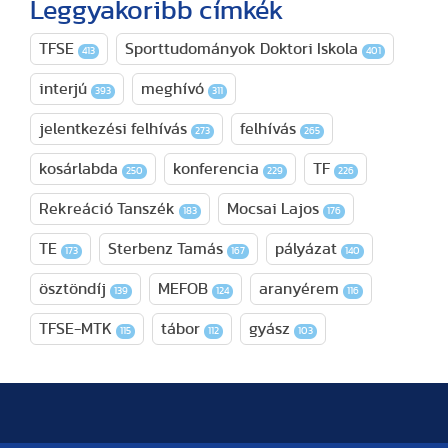
Leggyakoribb címkék
TFSE
Sporttudományok Doktori Iskola
413
401
interjú
meghívó
393
311
jelentkezési felhívás
felhívás
273
265
kosárlabda
konferencia
TF
250
229
226
Rekreáció Tanszék
Mocsai Lajos
183
176
TE
Sterbenz Tamás
pályázat
173
167
140
ösztöndíj
MEFOB
aranyérem
139
124
116
TFSE-MTK
tábor
gyász
115
112
103