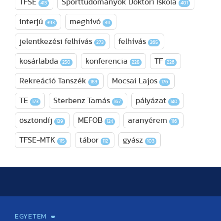
TFSE
Sporttudományok Doktori Iskola
413
401
interjú
meghívó
393
311
jelentkezési felhívás
felhívás
273
265
kosárlabda
konferencia
TF
250
228
226
Rekreáció Tanszék
Mocsai Lajos
183
176
TE
Sterbenz Tamás
pályázat
173
167
140
ösztöndíj
MEFOB
aranyérem
139
124
116
TFSE-MTK
tábor
gyász
115
112
103
EGYETEM