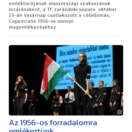
emléktúrájának olaszországi szakaszának
lezárásaként, a TF zarándokcsapata október
23-án vasárnap csatlakozott a célállomás,
Capestrano 1956-os ünnepi
megemlékezéséhez.
Az 1956-os forradalomra
emlékeztünk