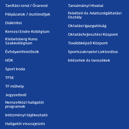
Tanítási rend / Órarend
Tanulmányi Hivatal
Felvételi és Adatszolgáltatási
Pályázatok / ösztöndíjak
Osztály
Diákhitel
Oktatási Igazgatóság
Kerezsi Endre Kollégium
Oktatásfejlesztési Központ
Klebelsberg Kuno
Szakkollégium
Továbbképző Központ
Évfolyamfelelősök
Sportszaknyelvi Lektorátus
HÖK
Intézetek és tanszékek
Sport Iroda
TFSE
TF műhely
Jegyzetbolt
Nemzetközi hallgatói
programok
Intézményi tájékoztató
Hallgatói visszajelzés