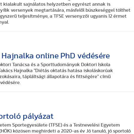
t kialakult sajnálatos helyzetben egyrészt annak is
nyílik versenyek megtartására, másfelől büszkeséggel tölthet
agyszerű teljesítménye, a TFSE versenyzői ugyanis 12 érmet
nyal.
 Hajnalka online PhD védésére
ktori Tanácsa és a Sporttudományok Doktori Iskola
Takács Hajnalka "Diétás oktatás hatása iskoláskorúak
zokásaira, tápláltsági állapotára és fittségére" című
 védésére.
portoló pályázat
etem Sportegyesülete (TFSE) és a Testnevelési Egyetem
HÖK) közösen meghirdeti a 2020-as év Jó tanuló, jó sportoló