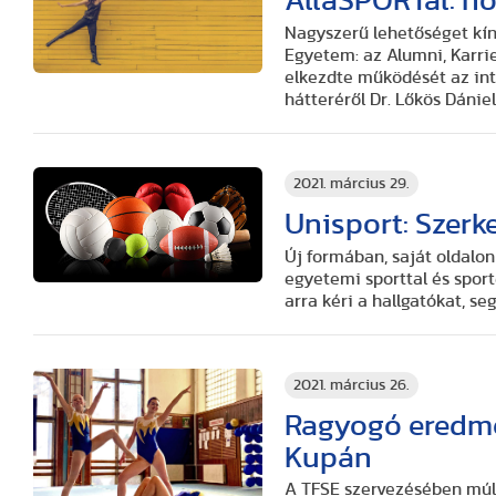
ÁlláSPORTál: h
Nagyszerű lehetőséget kín
Egyetem: az Alumni, Karrie
elkezdte működését az int
hátteréről Dr. Lőkös Dánie
2021. március 29.
Unisport: Szerk
Új formában, saját oldalon
egyetemi sporttal és sport
arra kéri a hallgatókat, s
2021. március 26.
Ragyogó eredmé
Kupán
A TFSE szervezésében múl