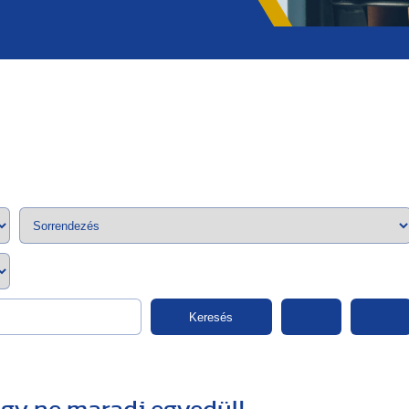
;>
Keresés