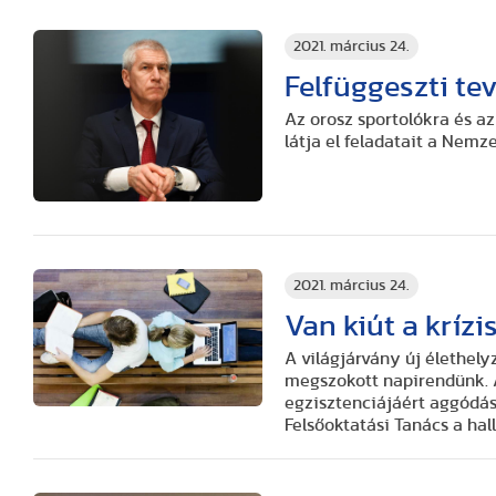
2021. március 24.
Felfüggeszti te
Az orosz sportolókra és a
látja el feladatait a Nemz
2021. március 24.
Van kiút a krízi
A világjárvány új élethely
megszokott napirendünk. A
egzisztenciájáért aggódás 
Felsőoktatási Tanács a hal