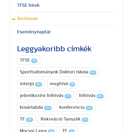
TFSE hírek
Archívum
Eseménynaptár
Leggyakoribb címkék
TFSE
413
Sporttudományok Doktori Iskola
401
interjú
meghívó
393
311
jelentkezési felhívás
felhívás
273
265
kosárlabda
konferencia
250
228
TF
Rekreáció Tanszék
226
183
Mocsai Lajos
TE
176
173