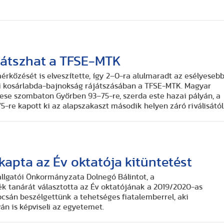
 játszhat a TFSE-MTK
kőzését is elveszítette, így 2–0-ra alulmaradt az esélyeseb
eli kosárlabda-bajnokság rájátszásában a TFSE-MTK. Magyar
se szombaton Győrben 93–75-re, szerda este hazai pályán, a
-re kapott ki az alapszakaszt második helyen záró riválisától
kapta az Év oktatója kitüntetést
llgatói Önkormányzata Dolnegó Bálintot, a
 tanárát választotta az Év oktatójának a 2019/2020-as
pcsán beszélgettünk a tehetséges fiatalemberrel, aki
yán is képviseli az egyetemet.