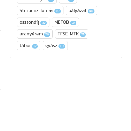
Sterbenz Tamás
pályázat
167
140
ösztöndíj
MEFOB
139
124
aranyérem
TFSE-MTK
116
115
tábor
gyász
112
103