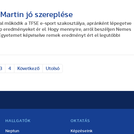
Martin jó szereplése
 működik a TFSE e-sport szakosztálya, apránként lépegetve
p eredményeket ér el. Hogy mennyire, arról beszéljen Nemes
i Egyetemet képviselve remek eredményt ért el legutóbbi
3
4
Következő
Utolsó
HALLGATÓK
OKTATÁS
Neptun
Képzéseink