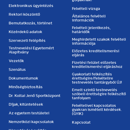
Elektronikus ügyintézés
Felvételi vizsga
Rektori köszöntő
Általános felvételi
információk
Bemutatkozás, történet
Felvételi jelentkezés,
Közérdekű adatok
határidők
Meghirdetett szakok felvételi
Szervezeti felépítés
információja
Testnevelési Egyetemért
Előzetes kreditelismerési
Alapítvány
eljárás
Vezetők
Fizetési felület előzetes
kreditelismerési eljáráshoz
Szenátus
Gyakorlati felkészítés
Dokumentumok
érettségire/felvételire
testnevelés tantárgyból ÚJ!
Minőségbiztosítás
Emelt szintű testnevelés
szóbeli érettségire felkészítő
Dr. Koltai Jenő Sportközpont
tanfolyam
Díjak, kitüntetések
Felvételivel kapcsolatos
gyakran ismételt kérdések.
Az egyetem testületei
(GYIK)
Nemzetközi kapcsolatok
Kapcsolat