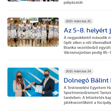
pályázatát.
2021. március 25.
Az 5-8. helyért
A negyeddöntő második mér
Győr ellen a női élvonalb
Bianka vezetőedző együtte
Városmajorban pedig 85–75
2021. március 24.
Dolnegó Bálint 
A Testnevelési Egyetem Ha
Sportmenedzsment Tanszék
tanévben. A kitüntetés ka
játékvezetőként a focipál