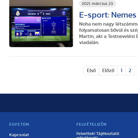
2021. március 23.
E-sport: Nemes 
Noha nem nagy létszámmal
folyamatosan bővül és szé
Martin, aki a Testnevelés
viadalán.
Első
Előző
1
2
EGYETEM
FELVÉTELIZŐK
Felvettek! Tájékoztató
Kapcsolat
gólyáknak!