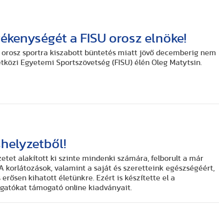
vékenységét a FISU orosz elnöke!
z orosz sportra kiszabott büntetés miatt jövő decemberig nem
etközi Egyetemi Sportszövetség (FISU) élén Oleg Matytsin.
shelyzetből!
zetet alakított ki szinte mindenki számára, felborult a már
 korlátozások, valamint a saját és szeretteink egészségéért,
erősen kihatott életünkre. Ezért is készítette el a
lgatókat támogató online kiadványait.