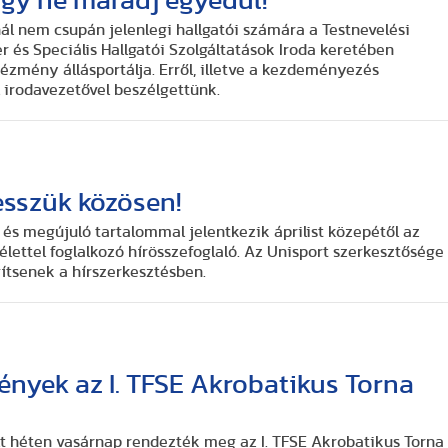
ogy ne maradj egyedül!
ál nem csupán jelenlegi hallgatói számára a Testnevelési
r és Speciális Hallgatói Szolgáltatások Iroda keretében
ézmény állásportálja. Erről, illetve a kezdeményezés
l irodavezetővel beszélgettünk.
esszük közösen!
 és megújuló tartalommal jelentkezik áprilist közepétől az
élettel foglalkozó hírösszefoglaló. Az Unisport szerkesztősége
egítsenek a hírszerkesztésben.
nyek az I. TFSE Akrobatikus Torna
t héten vasárnap rendezték meg az I. TFSE Akrobatikus Torna