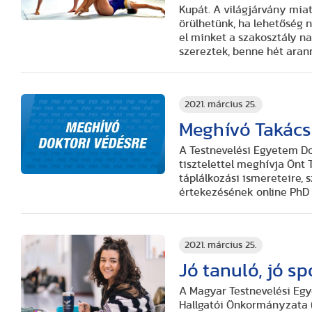
Kupát. A világjárvány miat
örülhetünk, ha lehetőség 
el minket a szakosztály n
szereztek, benne hét aran
2021. március 25.
Meghívó Takács
A Testnevelési Egyetem Do
tisztelettel meghívja Önt 
táplálkozási ismereteire, s
értekezésének online PhD
2021. március 25.
Jó tanuló, jó s
A Magyar Testnevelési Egy
Hallgatói Önkormányzata (