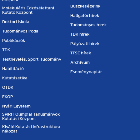
Büszkeségeink
Molekuláris Edzésélettani
Kutató Központ
Hallgatói hírek
Doktori Iskola
Tudományos hírek
Tudományos Iroda
TDK hírek
Publikációk
Pályázati hírek
TDK
TFSE hírek
Testnevelés, Sport, Tudomány
Archívum
Habilitáció
Eseménynaptár
Kutatásetika
OTDK
EKÖP
Nyári Egyetem
SPIRIT Olimpiai Tanulmányok
Kutatási Központ
Kiváló Kutatási Infrastruktúra-
hálózat