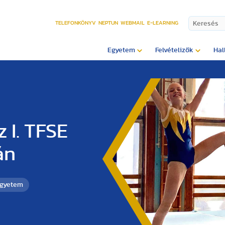
TELEFONKÖNYV
NEPTUN
WEBMAIL
E-LEARNING
Egyetem
Felvételizők
Hal
 I. TFSE
án
Egyetem