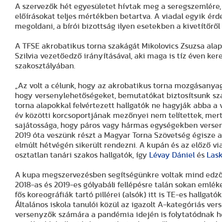
A szervezők hét egyesületet hívtak meg a seregszemlére, 
előírásokat teljes mértékben betartva. A viadal egyik érd
megoldani, a bírói bizottság ilyen esetekben a kivetítőről
A TFSE akrobatikus torna szakágát Mikolovics Zsuzsa alap
Szilvia vezetőedző irányításával, aki maga is tíz éven ke
szakosztályában.
„Az volt a célunk, hogy az akrobatikus torna mozgásanya
hogy versenylehetőségeket, bemutatókat biztosítsunk szá
torna alapokkal felvértezett hallgatók ne hagyják abba a 
év közötti korcsoportjának mezőnyei nem telítettek, mert
sajátossága, hogy páros vagy hármas egységekben verseny
2019 óta veszünk részt a Magyar Torna Szövetség égisze al
elmúlt hétvégén sikerült rendezni. A kupán és az előző vi
osztatlan tanári szakos hallgatók, így
Lévay Dániel
és
Las
A kupa megszervezésben segítségünkre voltak mind edző-
2018-as és 2019-es gólyabáli fellépésre talán sokan emlék
fős koreográfiák tartó pillérei (alsók) itt is TE-es hallgat
Általános iskola tanulói közül az igazolt A-kategóriás ve
versenyzők számára a pandémia idején is folytatódnak hete