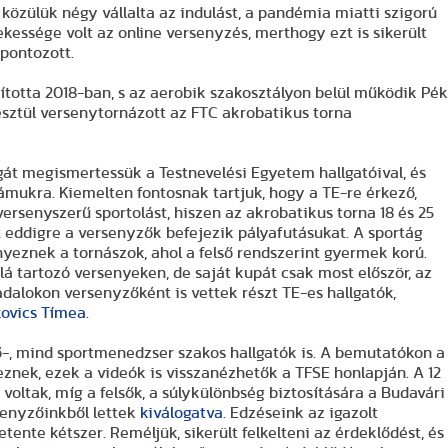
közülük négy vállalta az indulást, a pandémia miatti szigorú
ekessége volt az online versenyzés, merthogy ezt is sikerült
 pontozott.
ította 2018-ban, s az aerobik szakosztályon belül működik Pék
resztül versenytornázott az FTC akrobatikus torna
gát megismertessük a Testnevelési Egyetem hallgatóival, és
mukra. Kiemelten fontosnak tartjuk, hogy a TE-re érkező,
versenyszerű sportolást, hiszen az akrobatikus torna 18 és 25
 eddigre a versenyzők befejezik pályafutásukat. A sportág
eznek a tornászok, ahol a felső rendszerint gyermek korú.
á tartozó versenyeken, de saját kupát csak most először, az
adalokon versenyzőként is vettek részt TE-es hallgatók,
kovics Tímea
.
, mind sportmenedzser szakos hallgatók is. A bemutatókon a
eznek, ezek a videók is visszanézhetők a TFSE honlapján. A 12
ók voltak, míg a felsők, a súlykülönbség biztosítására a Budavári
rsenyzőinkből lettek
kiválogatva
. Edzéseink az igazolt
nte kétszer. Reméljük, sikerült felkelteni az érdeklődést, és