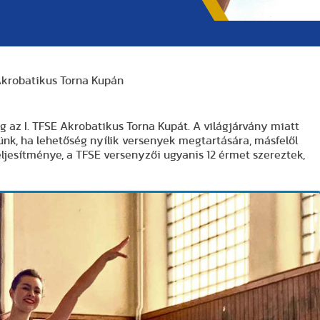
Akrobatikus Torna Kupán
az I. TFSE Akrobatikus Torna Kupát. A világjárvány miatt
ünk, ha lehetőség nyílik versenyek megtartására, másfelől
eljesítménye, a TFSE versenyzői ugyanis 12 érmet szereztek,