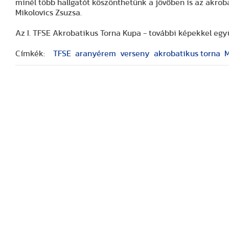
minél több hallgatót köszönthetünk a jövőben is az akro
Mikolovics Zsuzsa.
Az I. TFSE Akrobatikus Torna Kupa - további képekkel egy
Címkék:
TFSE
aranyérem
verseny
akrobatikus torna
M