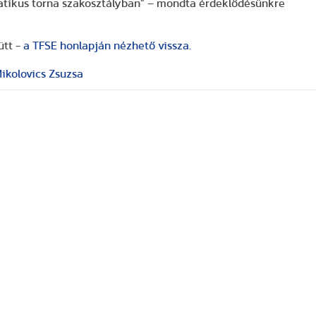
batikus torna szakosztályban” – mondta érdeklődésünkre
ütt -
a TFSE honlapján nézhető vissza.
ikolovics Zsuzsa