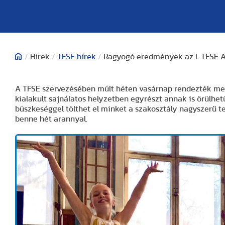
/
Hírek
/
TFSE hírek
/
Ragyogó eredmények az I. TFSE 
A TFSE szervezésében múlt héten vasárnap rendezték meg 
kialakult sajnálatos helyzetben egyrészt annak is örülhet
büszkeséggel tölthet el minket a szakosztály nagyszerű t
benne hét arannyal.