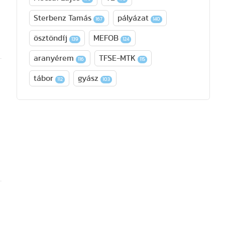
Sterbenz Tamás
pályázat
167
140
ösztöndíj
MEFOB
139
124
aranyérem
TFSE-MTK
116
115
tábor
gyász
112
103
s