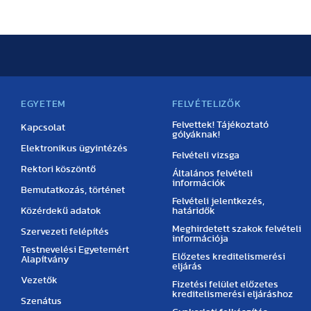
EGYETEM
FELVÉTELIZŐK
Felvettek! Tájékoztató
Kapcsolat
gólyáknak!
Elektronikus ügyintézés
Felvételi vizsga
Rektori köszöntő
Általános felvételi
információk
Bemutatkozás, történet
Felvételi jelentkezés,
Közérdekű adatok
határidők
Meghirdetett szakok felvételi
Szervezeti felépítés
információja
Testnevelési Egyetemért
Előzetes kreditelismerési
Alapítvány
eljárás
Vezetők
Fizetési felület előzetes
kreditelismerési eljáráshoz
Szenátus