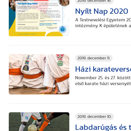
2019. december 16.
Nyílt Nap 2020
A Testnevelési Egyetem 202
intézmény K épületének aul
2019. december 11.
Házi karatever
November 25. és 27. közöt
első karate házi versenyét
2019. december 10.
Labdarúgás és