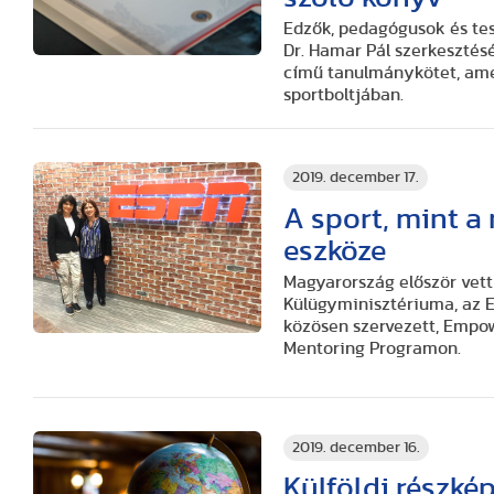
Edzők, pedagógusok és test
Dr. Hamar Pál szerkeszté
című tanulmánykötet, ame
sportboltjában.
2019. december 17.
A sport, mint a
eszköze
Magyarország először vett
Külügyminisztériuma, az E
közösen szervezett, Empo
Mentoring Programon.
2019. december 16.
Külföldi részk