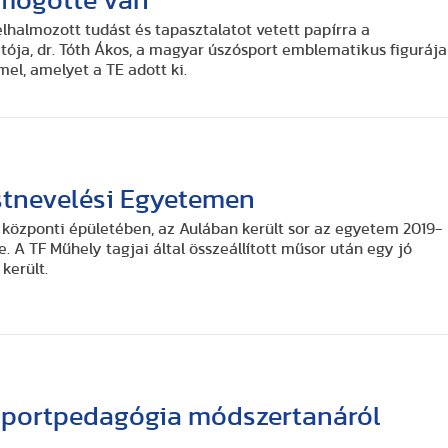
 mögötte van
elhalmozott tudást és tapasztalatot vetett papírra a
tója, dr. Tóth Ákos, a magyar úszósport emblematikus figurája
l, amelyet a TE adott ki.
stnevelési Egyetemen
 központi épületében, az Aulában került sor az egyetem 2019-
 A TF Műhely tagjai által összeállított műsor után egy jó
került.
sportpedagógia módszertanáról