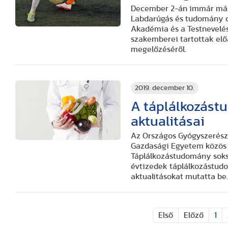
December 2-án immár más
Labdarúgás és tudomány c
Akadémia és a Testnevelé
szakemberei tartottak előa
megelőzéséről.
2019. december 10.
A táplálkozást
aktualitásai
Az Országos Gyógyszerésze
Gazdasági Egyetem közös
Táplálkozástudomány soksz
évtizedek táplálkozástudo
aktualitásokat mutatta be
Első
Előző
1