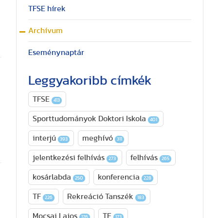
TFSE hírek
Archívum
Eseménynaptár
Leggyakoribb címkék
TFSE
413
Sporttudományok Doktori Iskola
401
interjú
meghívó
393
311
jelentkezési felhívás
felhívás
273
265
kosárlabda
konferencia
250
228
TF
Rekreáció Tanszék
226
183
Mocsai Lajos
TE
176
173