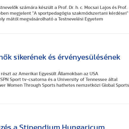
nevelők számára készült a Prof. Dr. h. c. Mocsai Lajos és Prof.
sében megjelent "A sportpedagógia szakmódszertani kérdései"
ly mától megvásárolható a Testnevelési Egyetem
 nők sikerének és érvényesülésének
 részt az Amerikai Egyesült Államokban az USA
SPN Sport tv-csatorna és a University of Tennessee által
wer Women Through Sports hathetes nemzetközi Global Sport
épzés a Stipendium Hungaricum