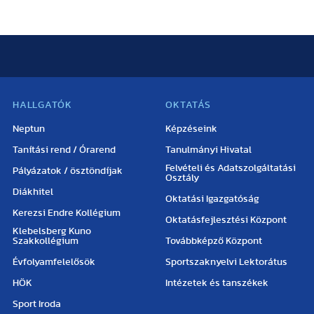
HALLGATÓK
OKTATÁS
Neptun
Képzéseink
Tanítási rend / Órarend
Tanulmányi Hivatal
Felvételi és Adatszolgáltatási
Pályázatok / ösztöndíjak
Osztály
Diákhitel
Oktatási Igazgatóság
Kerezsi Endre Kollégium
Oktatásfejlesztési Központ
Klebelsberg Kuno
Szakkollégium
Továbbképző Központ
Évfolyamfelelősök
Sportszaknyelvi Lektorátus
HÖK
Intézetek és tanszékek
Sport Iroda