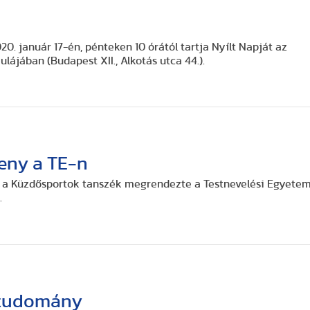
0. január 17-én, pénteken 10 órától tartja Nyílt Napját az
ájában (Budapest XII., Alkotás utca 44.).
seny a TE-n
t a Küzdősportok tanszék megrendezte a Testnevelési Egyete
.
 tudomány