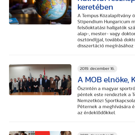
keretében
A Tempus Közalapítvány ö
Stipendium Hungaricum me
felsőoktatási hallgatók s
alap-, mester- vagy dokto
ösztöndíjjal, továbbá dokt
disszertáció megírásához
2019. december 16.
A MOB elnöke, K
Őszintén a magyar sportró
péntek este rendeztek a T
Nemzetközi Sportkapcsolat
Péternek a meghívására ér
az érdeklődőkkel.