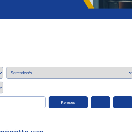
;>
Keresés