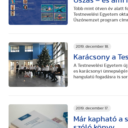
Úszás – és ami
Több mint ötven év alatt f
Testnevelési Egyetem okta
Úszónemzet program címme
2019. december 18.
Karácsony a Te
A Testnevelési Egyetem új
es karácsonyi ünnepségére.
hangulatú fogadásra is sor 
2019. december 17.
Már kapható a 
szóló könyv