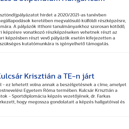
sztöndíjpályázatot hirdet a 2020/2021-as tanévben
gállapodások keretében megvalósuló külföldi részképzésre,
zámára. A pályázók itthoni tanulmányaikhoz szorosan kötődő,
ri képzésre vonatkozó részképzéseken vehetnek részt az
ori képzésben részt vevő pályázók esetén kifejezetten a
 szükséges kutatómunkára is igényelhető támogatás.
ulcsár Krisztián a TE-n járt
l - ez lehetett volna annak a beszélgetésnek a címe, amelyet
estnevelési Egyetem Róma termében. Kulcsár Krisztián a
ok - Sportdiplomácia képzés vezetőjének, dr. Farkas
kezett, hogy megossza gondolatait a képzés hallgatóival és