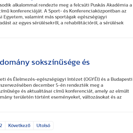
odik alkalommal rendezte meg a felcsúti Puskás Akadémia a
ímű konferenciáját. A Sport- és Konferenciaközpontban az
si Egyetem, valamint más sportágak egészségügyi
dást az egyes sérülésekről, a rehabilitációról, a sérülések
udomány sokszínűsége és
ti és Élelmezés-egészségügyi Intézet (OGYÉI) és a Budapesti
 szervezésében december 5-én rendezték meg a
ínűsége és aktualitásai című konferenciát, amely az elmúlt
mány területén történt eseményeket, változásokat és az
.
2
Következő
Utolsó