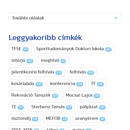
További oldalak
Leggyakoribb címkék
TFSE
Sporttudományok Doktori Iskola
413
401
interjú
meghívó
393
311
jelentkezési felhívás
felhívás
273
265
kosárlabda
konferencia
TF
250
228
226
Rekreáció Tanszék
Mocsai Lajos
183
176
TE
Sterbenz Tamás
pályázat
173
167
140
ösztöndíj
MEFOB
aranyérem
139
124
116
TFSE-MTK
tábor
gyász