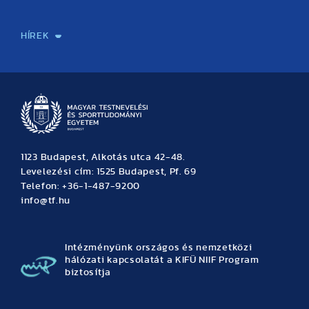
Sport-táplálkozástudományi Központ
Molekuláris Edzésélettani Kutató Központ
Doktori Iskola
Tudományos Iroda
Publikációk
TDK
Testnevelés, Sport, Tudomány
Habilitáció
Kutatásetika
OTDK
EKÖP
Nyári Egyetem
SPIRIT Olimpiai Tanulmányok Kutatási Központ
Kiváló Kutatási Infrastruktúra-hálózat
HÍREK
Hírek
Büszkeségeink
Hallgatói hírek
Tudományos hírek
TDK hírek
Pályázati hírek
TFSE hírek
Archívum
Eseménynaptár
1123 Budapest, Alkotás utca 42-48.
Levelezési cím: 1525 Budapest, Pf. 69
Telefon: +36-1-487-9200
info@tf.hu
Intézményünk országos és nemzetközi
hálózati kapcsolatát a KIFÜ NIIF Program
biztosítja