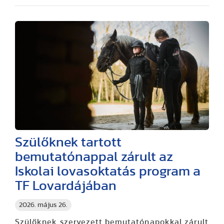
Szülőknek tartott
bemutatónappal zárult az
Iskolai lovasoktatás program a
TF Lovardájában
2026. május 26.
Szülőknek szervezett bemutatónapokkal zárult