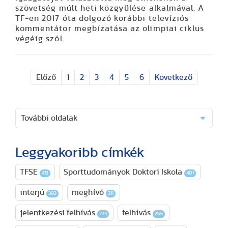
szövetség múlt heti közgyűlése alkalmával. A
TF-en 2017 óta dolgozó korábbi televíziós
kommentátor megbízatása az olimpiai ciklus
végéig szól.
Előző
1
2
3
4
5
6
Következő
További oldalak
Leggyakoribb címkék
TFSE
Sporttudományok Doktori Iskola
413
401
interjú
meghívó
393
311
jelentkezési felhívás
felhívás
273
265