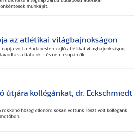
a is dicsérte a tegnap zárult budapesti atlétikai
 önkéntesek munkáját.
a az atlétikai világbajnokságon
 napja volt a Budapesten zajló atlétikai világbajnokságon,
agodtak a fiatalok – és nem csupán ők.
só útjára kollégánkat, dr. Eckschmiedt
a rekkenő hőség ellenére sokan vettünk részt volt kollégánk
emetőben.