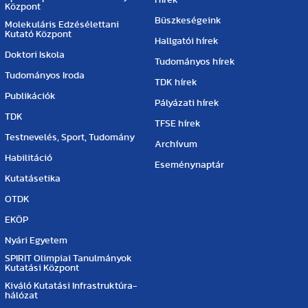
Hírek
Központ
Büszkeségeink
Molekuláris Edzésélettani
Kutató Központ
Hallgatói hírek
Doktori Iskola
Tudományos hírek
Tudományos Iroda
TDK hírek
Publikációk
Pályázati hírek
TDK
TFSE hírek
Testnevelés, Sport, Tudomány
Archívum
Habilitáció
Eseménynaptár
Kutatásetika
OTDK
EKÖP
Nyári Egyetem
SPIRIT Olimpiai Tanulmányok
Kutatási Központ
Kiváló Kutatási Infrastruktúra-
hálózat