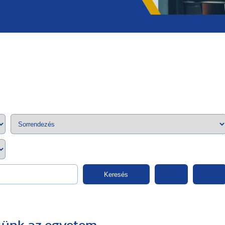
;>
Keresés