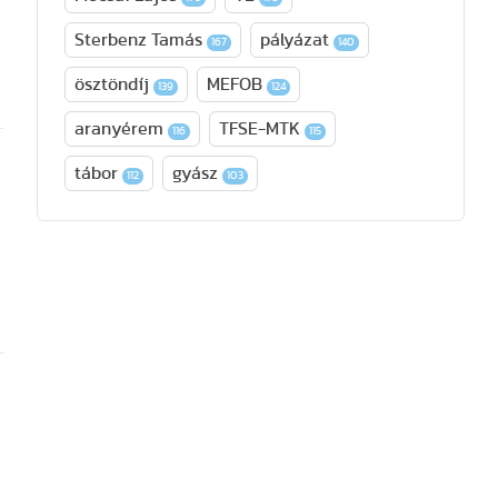
Sterbenz Tamás
pályázat
167
140
ösztöndíj
MEFOB
139
124
aranyérem
TFSE-MTK
116
115
tábor
gyász
112
103