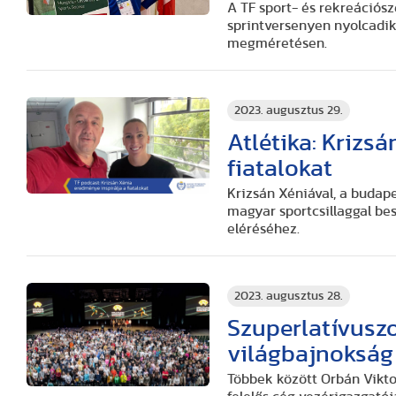
A TF sport- és rekreációs
sprintversenyen nyolcadik,
megméretésen.
2023. augusztus 29.
Atlétika: Krizs
fiatalokat
Krizsán Xéniával, a budape
magyar sportcsillaggal besz
eléréséhez.
2023. augusztus 28.
Szuperlatívuszo
világbajnokság
Többek között Orbán Vikto