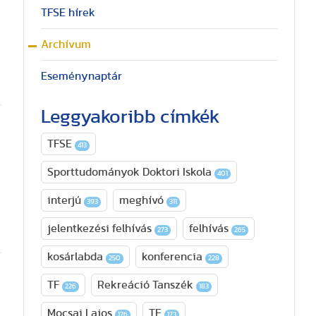
TFSE hírek
Archívum
Eseménynaptár
Leggyakoribb címkék
TFSE
413
Sporttudományok Doktori Iskola
401
interjú
meghívó
393
311
jelentkezési felhívás
felhívás
273
265
kosárlabda
konferencia
250
228
TF
Rekreáció Tanszék
226
183
Mocsai Lajos
TE
176
173