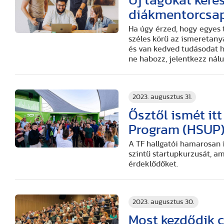
Új tagokat ker
diákmentorcsa
Ha úgy érzed, hogy egyes 
széles körű az ismeretanya
és van kedved tudásodat ha
ne habozz, jelentkezz nálu
2023. augusztus 31.
Ősztől ismét it
Program (HSUP
A TF hallgatói hamarosan 
szintű startupkurzusát, am
érdeklődőket.
2023. augusztus 30.
Most kezdődik c