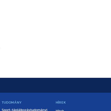
TUDOMÁNY
HÍREK
Sport-táplálkozástudományi