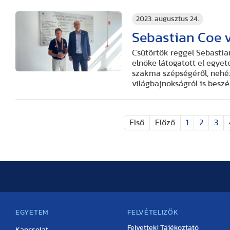
2023. augusztus 24.
Sebastian Coe v
Csütörtök reggel Sebastian
elnöke látogatott el egye
szakma szépségéről, nehéz
világbajnokságról is beszél
Első
Előző
1
2
3
EGYETEM
FELVÉTELIZŐK
Felvettek! Tájékoztató