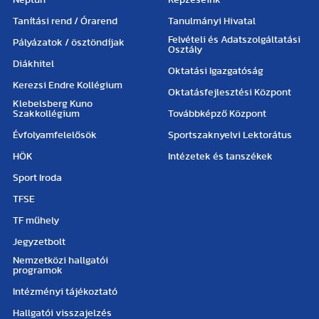
Neptun
Képzéseink
Tanítási rend / Órarend
Tanulmányi Hivatal
Felvételi és Adatszolgáltatási
Pályázatok / ösztöndíjak
Osztály
Diákhitel
Oktatási Igazgatóság
Kerezsi Endre Kollégium
Oktatásfejlesztési Központ
Klebelsberg Kuno
Szakkollégium
Továbbképző Központ
Évfolyamfelelősök
Sportszaknyelvi Lektorátus
HÖK
Intézetek és tanszékek
Sport Iroda
TFSE
TF műhely
Jegyzetbolt
Nemzetközi hallgatói
programok
Intézményi tájékoztató
Hallgatói visszajelzés