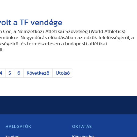
olt a TF vendége
 Coe, a Nemzetközi Atlétikai Szövetség (World Athletics)
temünkre. Negyedórás előadásában az edzők felelősségéről, a
ségeiről és természetesen a budapesti atlétikai
t.
4
5
6
Következő
Utolsó
HALLGATÓK
OKTATÁS