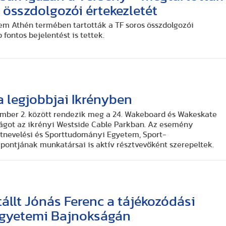
ő összdolgozói értekezletét
em Athén termében tartották a TF soros összdolgozói
 fontos bejelentést is tettek.
a legjobbjai Ikrényben
ember 2. között rendezik meg a 24. Wakeboard és Wakeskate
ságot az ikrényi Westside Cable Parkban. Az esemény
tnevelési és Sporttudományi Egyetem, Sport-
ontjának munkatársai is aktív résztvevőként szerepeltek.
állt Jónás Ferenc a tájékozódási
Egyetemi Bajnokságán