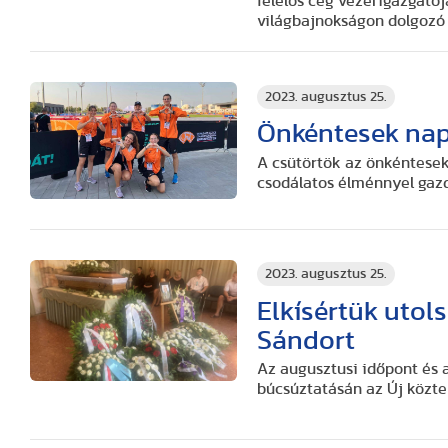
felelős cég vezérigazgatój
világbajnokságon dolgozó
2023. augusztus 25.
Önkéntesek napj
A csütörtök az önkéntesek
csodálatos élménnyel gazd
2023. augusztus 25.
Elkísértük utol
Sándort
Az augusztusi időpont és 
búcsúztatásán az Új közt