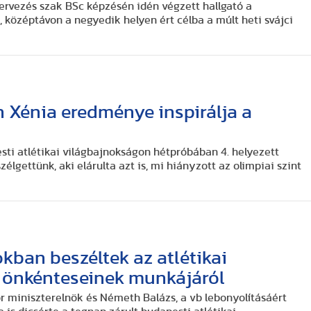
zervezés szak BSc képzésén idén végzett hallgató a
 középtávon a negyedik helyen ért célba a múlt heti svájci
án Xénia eredménye inspirálja a
sti atlétikai világbajnokságon hétpróbában 4. helyezett
élgettünk, aki elárulta azt is, mi hiányzott az olimpiai szint
kban beszéltek az atlétikai
 önkénteseinek munkájáról
r miniszterelnök és Németh Balázs, a vb lebonyolításáért