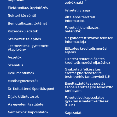
Kapcsolat
gólyáknak!
Elektronikus ügyintézés
Felvételi vizsga
Rektori köszöntő
Általános felvételi
információk
Bemutatkozás, történet
Felvételi jelentkezés,
Közérdekű adatok
határidők
Meghirdetett szakok felvételi
Szervezeti felépítés
információja
Testnevelési Egyetemért
Előzetes kreditelismerési
Alapítvány
eljárás
Vezetők
Fizetési felület előzetes
kreditelismerési eljáráshoz
Szenátus
Gyakorlati felkészítés
Dokumentumok
érettségire/felvételire
testnevelés tantárgyból ÚJ!
Minőségbiztosítás
Emelt szintű testnevelés
szóbeli érettségire felkészítő
Dr. Koltai Jenő Sportközpont
tanfolyam
Díjak, kitüntetések
Felvételivel kapcsolatos
gyakran ismételt kérdések.
Az egyetem testületei
(GYIK)
Nemzetközi kapcsolatok
Kapcsolat