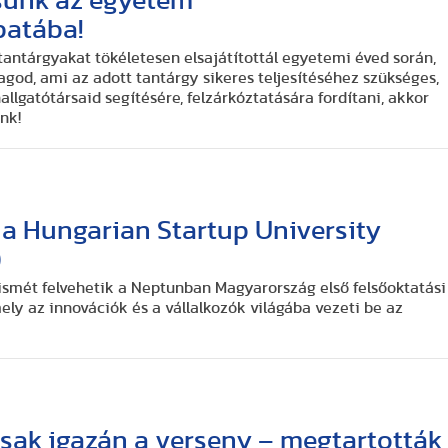
esünk az egyetem
patába!
tantárgyakat tökéletesen elsajátítottál egyetemi éved során,
god, ami az adott tantárgy sikeres teljesítéséhez szükséges,
llgatótársaid segítésére, felzárkóztatására fordítani, akkor
nk!
t a Hungarian Startup University
)
ismét felvehetik a Neptunban Magyarország első felsőoktatási
ely az innovációk és a vállalkozók világába vezeti be az
sak igazán a verseny – megtartották