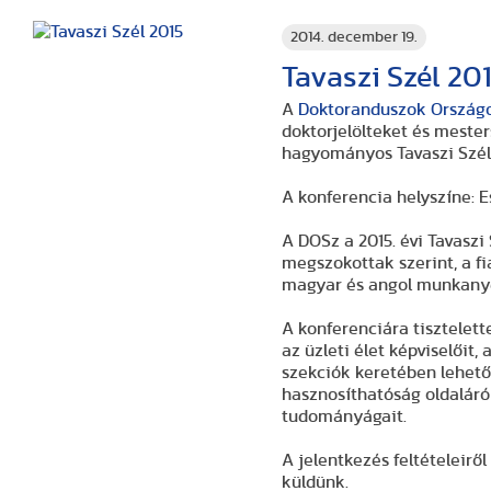
2014. december 19.
Tavaszi Szél 20
A
Doktoranduszok Ország
doktorjelölteket és mesterszakos hall
hagyományos Tavaszi Szél 
A DOSz a 2015. évi Tavaszi Szél konferencia szervezésekor a korábbi években
megszokottak szerint, a fiatal magyar kutatók és doktoranduszok világtalálkozóját
A konferenciára tisztelettel meghívjuk a felsőoktatási intézmények, a kormányzati és
az üzleti élet képviselőit, a témák iránt érdeklődő kollégákat, szakértőket. Az egyes
szekciók keretében lehetőség nyíli
hasznosíthatóság oldaláról bemutatni az egyes tudományterületeket és azok
tudományágait.
A jelentkezés feltételeiről és a további részletekről 2015 januárjában újabb értesítést
küldünk.