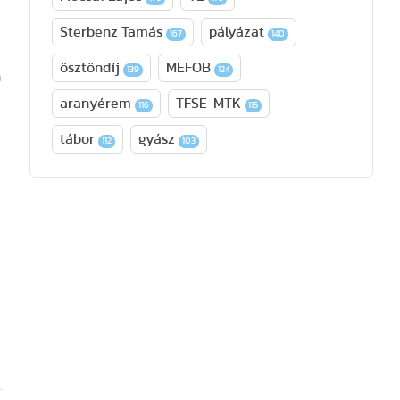
Sterbenz Tamás
pályázat
167
140
ösztöndíj
MEFOB
139
124
n
aranyérem
TFSE-MTK
116
115
tábor
gyász
112
103