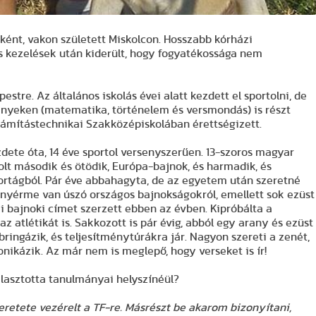
ként, vakon született Miskolcon. Hosszabb kórházi
és kezelések után kiderült, hogy fogyatékossága nem
stre. Az általános iskolás évei alatt kezdett el sportolni, de
enyeken (matematika, történelem és versmondás) is részt
ámítástechnikai Szakközépiskolában érettségizett.
zdete óta, 14 éve sportol versenyszerűen. 13-szoros magyar
olt második és ötödik, Európa-bajnok, és harmadik, és
ortágból. Pár éve abbahagyta, de az egyetem után szeretné
ranyérme van úszó országos bajnokságokról, emellett sok ezüst
i bajnoki címet szerzett ebben az évben. Kipróbálta a
az atlétikát is. Sakkozott is pár évig, abból egy arany és ezüst
 bringázik, és teljesítménytúrákra jár. Nagyon szereti a zenét,
nikázik. Az már nem is meglepő, hogy verseket is ír!
választotta tanulmányai helyszínéül?
szeretete vezérelt a TF-re. Másrészt be akarom bizonyítani,