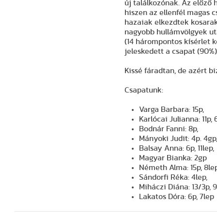
új találkozónak. Az előző
hiszen az ellenfél magas c
hazaiak elkezdtek kosaraka
nagyobb hullámvölgyek utá
(14 hárompontos kísérlet k
jeleskedett a csapat (90%)
Kissé fáradtan, de azért b
Csapatunk:
Varga Barbara: 15p,
Karlócai Julianna: 11p, 
Bodnár Fanni: 8p,
Mányoki Judit: 4p. 4gp
Balsay Anna: 6p, 11lep,
Magyar Bianka: 2gp
Németh Alma: 15p, 8lep
Sándorfi Réka: 4lep,
Miháczi Diána: 13/3p, 
Lakatos Dóra: 6p, 7lep