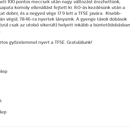
 heti 100 pontos meccsek után nagy változást érezhettünk,
sapata komoly ellenállást fejtett ki. 8:0-ás kezdésünk után a
t dobni, és a negyed vége 17:9 lett a TFSE javára. Kisebb-
n végül, 78:46-ra nyertek lányaink. A gyenge távoli dobások
özül csak az utolsó sikerült) helyett inkább a büntetődobásba
.
iztos győzelemmel nyert a TFSE. Gratulálunk!
6lep
,
,
9lep