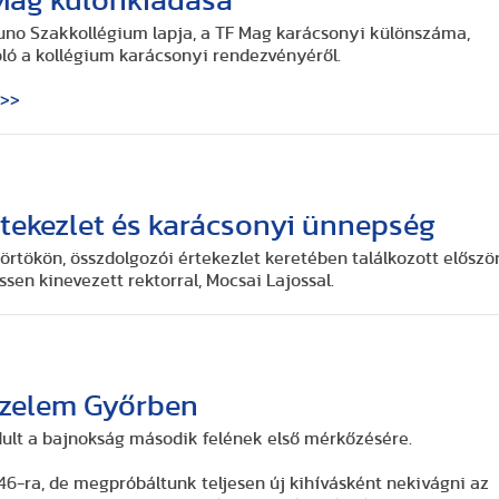
 Mag különkiadása
uno Szakkollégium lapja, a TF Mag karácsonyi különszáma,
ó a kollégium karácsonyi rendezvényéről.
>>>
tekezlet és karácsonyi ünnepség
örtökön, összdolgozói értekezlet keretében találkozott előszö
ssen kinevezett rektorral, Mocsai Lajossal.
őzelem Győrben
ult a bajnokság második felének első mérkőzésére.
6-ra, de megpróbáltunk teljesen új kihívásként nekivágni az