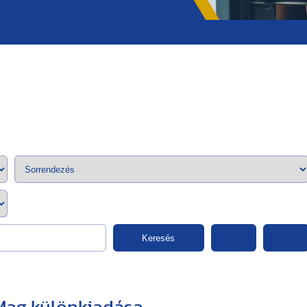
;>
Keresés