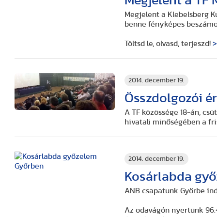
Megjelent a TF
Megjelent a Klebelsberg K
benne fényképes beszámol
Töltsd le, olvasd, terjeszd!
2014. december 19.
Összdolgozói ér
A TF közössége 18-án, csüt
hivatali minőségében a fri
2014. december 19.
Kosárlabda gy
ANB csapatunk Győrbe ind
Az odavágón nyertünk 96:4