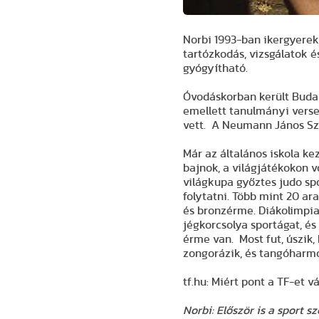
Norbi 1993-ban ikergyerek
tartózkodás, vizsgálatok 
gyógyítható.
Óvodáskorban került Budape
emellett tanulmányi vers
vett. A Neumann János Sz
Már az általános iskola ke
bajnok, a világjátékokon v
világkupa győztes judo sp
folytatni. Több mint 20 a
és bronzérme. Diákolimpia
jégkorcsolya sportágat, és 
érme van. Most fut, úszik,
zongorázik, és tangóharmo
tf.hu: Miért pont a TF-et 
Norbi: Először is a sport 