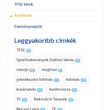
TFSE hírek
Archívum
Eseménynaptár
Leggyakoribb címkék
TFSE
413
r
Sporttudományok Doktori Iskola
401
interjú
meghívó
392
311
jelentkezési felhívás
felhívás
272
265
kosárlabda
konferencia
250
228
TF
Rekreáció Tanszék
226
183
Mocsai Lajos
TE
176
173