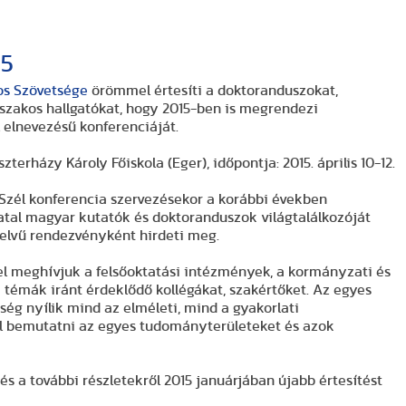
15
os Szövetsége
örömmel értesíti a doktoranduszokat,
gatókat, hogy 2015-ben is megrendezi
elnevezésű konferenciáját.
A konferencia helyszíne: Eszterházy Károly Főiskola (Eger), időpontja: 2015. április 10-12.
magyar és angol munkanyelvű rendezvényként hirdeti meg.
k mind az elméleti, mind a gyakorlati