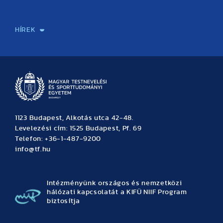
Sport-táplálkozástudományi Központ
Molekuláris Edzésélettani Kutató Központ
Doktori Iskola
Tudományos Iroda
Publikációk
TDK
Testnevelés, Sport, Tudomány
Habilitáció
Kutatásetika
OTDK
EKÖP
Nyári Egyetem
SPIRIT Olimpiai Tanulmányok Kutatási Központ
Kiváló Kutatási Infrastruktúra-hálózat
HÍREK
Hírek
Büszkeségeink
Hallgatói hírek
Tudományos hírek
TDK hírek
Pályázati hírek
TFSE hírek
Archívum
Eseménynaptár
1123 Budapest, Alkotás utca 42-48.
Levelezési cím: 1525 Budapest, Pf. 69
Telefon: +36-1-487-9200
info@tf.hu
Intézményünk országos és nemzetközi
hálózati kapcsolatát a KIFÜ NIIF Program
biztosítja