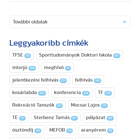
További oldalak
Leggyakoribb címkék
TFSE
Sporttudományok Doktori Iskola
413
401
interjú
meghívó
393
311
jelentkezési felhívás
felhívás
273
265
kosárlabda
konferencia
TF
250
228
226
Rekreáció Tanszék
Mocsai Lajos
183
176
TE
Sterbenz Tamás
pályázat
173
167
140
ösztöndíj
MEFOB
aranyérem
139
124
116