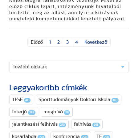
Kineziológia Tanszékének vezetője. Mivel az
előző ciklus lejárt, intézményünk hivatalból
hirdette meg az állást, amelyre a kiírásnak
megfelelő kompetenciákkal lehetett pályázni.
Előző
1
2
3
4
Következő
További oldalak
Leggyakoribb címkék
TFSE
Sporttudományok Doktori Iskola
413
401
interjú
meghívó
393
311
jelentkezési felhívás
felhívás
273
265
kosárlabda
konferencia
TF
250
228
226