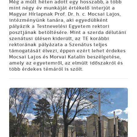
Még a múlt héten adott egy hosszabb, a több
mint négy év munkáját értékelő interjút a
Magyar Hírlapnak Prof. Dr. h. c. Mocsai Lajos,
intézményünk tanára, aki egyedüliként
pályázik a Testnevelési Egyetem rektori
posztjának betöltésére. Mint a szerda délutáni
szenátusi ülésen kiderült, az TE korábbi
rektorának pályázata a Szenátus teljes
támogatását élvezi, éppen ezért lehet érdekes
Mocsai Lajos és Morvai Katalin beszélgetése,
amely az egyetemről, az elmúlt időszakról és
több érdekes témáról is szólt.