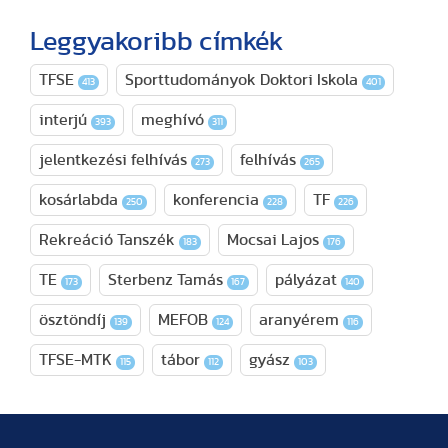
Leggyakoribb címkék
TFSE
Sporttudományok Doktori Iskola
413
401
interjú
meghívó
393
311
jelentkezési felhívás
felhívás
273
265
kosárlabda
konferencia
TF
250
228
226
Rekreáció Tanszék
Mocsai Lajos
183
176
TE
Sterbenz Tamás
pályázat
173
167
140
ösztöndíj
MEFOB
aranyérem
139
124
116
TFSE-MTK
tábor
gyász
115
112
103