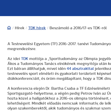
/
Hírek
/
TDK hírek
/
Beszámoló a 2016/17-es TDK-ról
A Testnevelési Egyetem (TF) 2016-2017. tanévi Tudományo
megrendezésre.
Az idei
TDK
mottója a „Sporttudomány az Olimpia jegyében!” 
Ákos a Tudományos Tanács elnökének megnyitója után ke
Ezt bátran állíthatjuk, mivel idén
44 absztrakttal
jelentkez
testnevelés sport elméleti és gyakorlati területeit képvise
diákkonferenciáit, és öröm megállapítani, hogy a TDK din
A konferencia elején Dr. Bartha Csaba a TF Edzéselmélet
Sportigazgató-helyettese, a végén pedig Petrov Iván az Ú
hozta közel a hallgatókhoz a 2016-os olimpia történéseit
lehetőségeit. Mindkét előadás nemcsak informatív, de lelke
olyan szakemberektől, akik tudományos és szakmai szemme