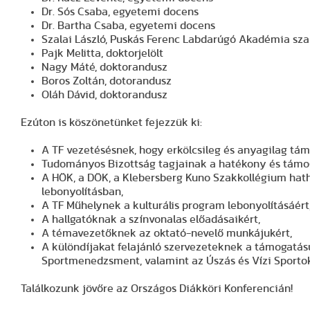
Dr. Sós Csaba, egyetemi docens
Dr. Bartha Csaba, egyetemi docens
Szalai László, Puskás Ferenc Labdarúgó Akadémia sz
Pajk Melitta, doktorjelölt
Nagy Máté, doktorandusz
Boros Zoltán, dotorandusz
Oláh Dávid, doktorandusz
Ezúton is köszönetünket fejezzük ki:
A TF vezetésésnek, hogy erkölcsileg és anyagilag tá
Tudományos Bizottság tagjainak a hatékony és támo
A HÖK, a DÖK, a Klebersberg Kuno Szakkollégium hath
lebonyolításban,
A TF Műhelynek a kulturális program lebonyolításáért
A hallgatóknak a színvonalas előadásaikért,
A témavezetőknek az oktató-nevelő munkájukért,
A különdíjakat felajánló szervezeteknek a támogatás
Sportmenedzsment, valamint az Úszás és Vízi Sporto
Találkozunk jövőre az Országos Diákköri Konferencián!