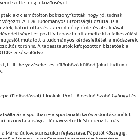
rvendezette meg a közönséget.
pták, akik ismételten bebizonyították, hogy jól tudnak
 végezni. A TDK Tudományos Bizottságát ezúttal is a
rdeztek, bátorítottak és az eredményhírdetés alkalmával
légedettségét és pozitív tapasztalait emelte ki a felkészülést
kimagaslót mutatott a tudományos kérdésfeltétel, a módszerek,
lítés terén is. A tapasztalatok kifejezetten bíztatóak a
 OTDK-ra készülődve.
, II., III. helyezéseket és különböző különdíjakat tudtunk
k.
pe (11 előadással). Elnökök: Prof. Földesiné Szabó Gyöngyi és
zatvállalás a sportban – a sportanalitika és a döntéselmélet
pő bizonytalanságra. Témavezető: Dr Sterbenz Tamás
-a Mária út lovasturisztikai fejlesztése, Pápától Kőszegig.