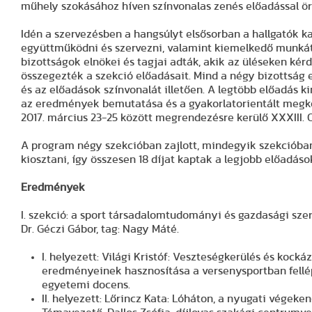
műhely szokásához híven színvonalas zenés előadással ö
Idén a szervezésben a hangsúlyt elsősorban a hallgatók ka
együttműködni és szervezni, valamint kiemelkedő munkát
bizottságok elnökei és tagjai adták, akik az üléseken ké
összegezték a szekció előadásait. Mind a négy bizottság e
és az előadások színvonalát illetően. A legtöbb előadás 
az eredmények bemutatása és a gyakorlatorientált megköze
2017. március 23-25 között megrendezésre kerülő XXXIII.
A program négy szekcióban zajlott, mindegyik szekcióban I.
kiosztani, így összesen 18 díjat kaptak a legjobb előadáso
Eredmények
I. szekció: a sport társadalomtudományi és gazdasági szere
Dr. Géczi Gábor, tag: Nagy Máté.
I. helyezett: Világi Kristóf: Veszteségkerülés és kocká
eredményeinek hasznosítása a versenysportban fellé
egyetemi docens.
II. helyezett: Lőrincz Kata: Lóháton, a nyugati végeken