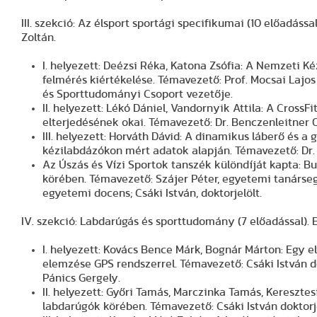
III. szekció: Az élsport sportági specifikumai (10 előadássa
Zoltán.
I. helyezett: Deézsi Réka, Katona Zsófia: A Nemzeti
felmérés kiértékelése. Témavezető: Prof. Mocsai Lajo
és Sporttudományi Csoport vezetője.
II. helyezett: Lékó Dániel, Vandornyik Attila: A CrossFi
elterjedésének okai. Témavezető: Dr. Benczenleitner 
III. helyezett: Horváth Dávid: A dinamikus láberő és a
kézilabdázókon mért adatok alapján. Témavezető: Dr
Az Úszás és Vízi Sportok tanszék különdíját kapta: Bu
körében. Témavezető: Szájer Péter, egyetemi tanársegé
egyetemi docens; Csáki István, doktorjelölt.
IV. szekció: Labdarúgás és sporttudomány (7 előadással). E
I. helyezett: Kovács Bence Márk, Bognár Márton: Egy 
elemzése GPS rendszerrel. Témavezető: Csáki István dok
Pánics Gergely.
II. helyezett: Győri Tamás, Marczinka Tamás, Kereszte
labdarúgók körében. Témavezető: Csáki István doktorje