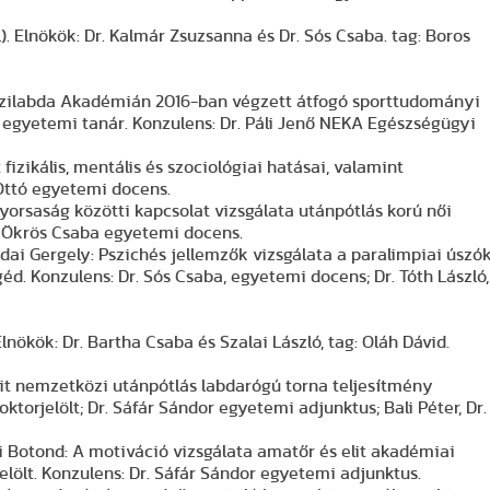
l). Elnökök: Dr. Kalmár Zsuzsanna és Dr. Sós Csaba. tag: Boros
 Kézilabda Akadémián 2016-ban végzett átfogó sporttudományi
s egyetemi tanár. Konzulens: Dr. Páli Jenő NEKA Egészségügyi
t fizikális, mentális és szociológiai hatásai, valamint
Ottó egyetemi docens.
 gyorsaság közötti kapcsolat vizsgálata utánpótlás korú női
. Ökrös Csaba egyetemi docens.
dai Gergely: Pszichés jellemzők vizsgálata a paralimpiai úszó
d. Konzulens: Dr. Sós Csaba, egyetemi docens; Dr. Tóth László,
lnökök: Dr. Bartha Csaba és Szalai László, tag: Oláh Dávid.
elit nemzetközi utánpótlás labdarógú torna teljesítmény
torjelölt; Dr. Sáfár Sándor egyetemi adjunktus; Bali Péter, Dr.
si Botond: A motiváció vizsgálata amatőr és elit akadémiai
lölt. Konzulens: Dr. Sáfár Sándor egyetemi adjunktus.