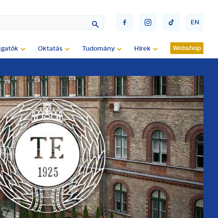
EN
Webshop
lgatók
Oktatás
Tudomány
Hírek