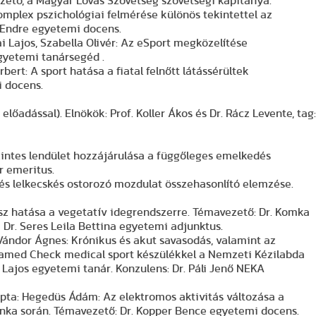
ezető, a Magyar Lovas Szövetség szövetségi kapitánya.
omplex pszichológiai felmérése különös tekintettel az
Endre egyetemi docens.
 Lajos, Szabella Olivér: Az eSport megközelítése
gyetemi tanársegéd .
ert: A sport hatása a fiatal felnőtt látássérültek
i docens.
lőadással). Elnökök: Prof. Koller Ákos és Dr. Rácz Levente, tag:
szintes lendület hozzájárulása a függőleges emelkedés
r emeritus.
s és lelkecskés ostorozó mozdulat összehasonlító elemzése.
ressz hatása a vegetatív idegrendszerre. Témavezető: Dr. Komka
 Dr. Seres Leila Bettina egyetemi adjunktus.
Vándor Ágnes: Krónikus és akut savasodás, valamint az
amed Check medical sport készülékkel a Nemzeti Kézilabda
 Lajos egyetemi tanár. Konzulens: Dr. Páli Jenő NEKA
a: Hegedüs Ádám: Az elektromos aktivitás változása a
nka során. Témavezető: Dr. Kopper Bence egyetemi docens.