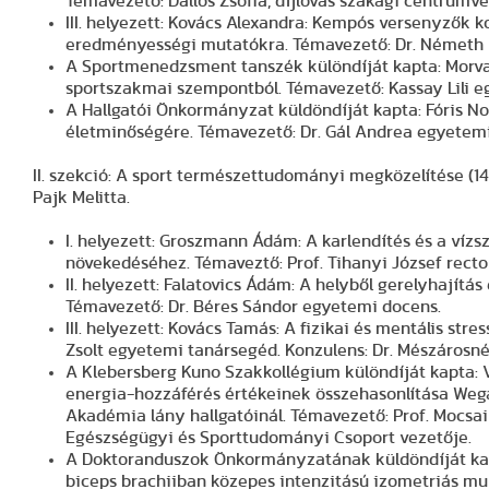
Témavezető: Dallos Zsófia, díjlovas szakági centrumv
III. helyezett: Kovács Alexandra: Kempós versenyzők k
eredményességi mutatókra. Témavezető: Dr. Németh 
A Sportmenedzsment tanszék különdíját kapta: Morvai
sportszakmai szempontból. Témavezető: Kassay Lili e
A Hallgatói Önkormányzat küldöndíját kapta: Fóris Norb
életminőségére. Témavezető: Dr. Gál Andrea egyetem
II. szekció: A sport természettudományi megközelítése (14 e
Pajk Melitta.
I. helyezett: Groszmann Ádám: A karlendítés és a víz
növekedéséhez. Témaveztő: Prof. Tihanyi József recto
II. helyezett: Falatovics Ádám: A helyből gerelyhajítá
Témavezető: Dr. Béres Sándor egyetemi docens.
III. helyezett: Kovács Tamás: A fizikai és mentális st
Zsolt egyetemi tanársegéd. Konzulens: Dr. Mészárosné
A Klebersberg Kuno Szakkollégium különdíját kapta: 
energia-hozzáférés értékeinek összehasonlítása Weg
Akadémia lány hallgatóinál. Témavezető: Prof. Mocsai
Egészségügyi és Sporttudományi Csoport vezetője.
A Doktoranduszok Önkormányzatának küldöndíját kapt
biceps brachiiban közepes intenzitású izometriás mu