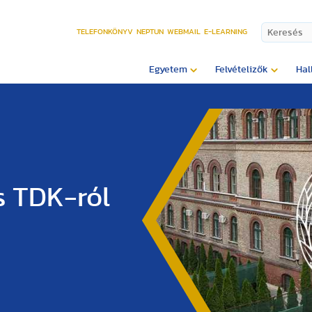
TELEFONKÖNYV
NEPTUN
WEBMAIL
E-LEARNING
Egyetem
Felvételizők
Hal
s TDK-ról