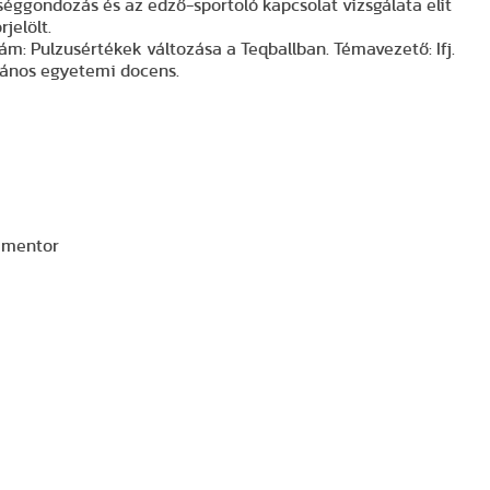
etséggondozás és az edző-sportoló kapcsolat vizsgálata elit
jelölt.
ám: Pulzusértékek változása a Teqballban. Témavezető: Ifj.
János egyetemi docens.
ő mentor