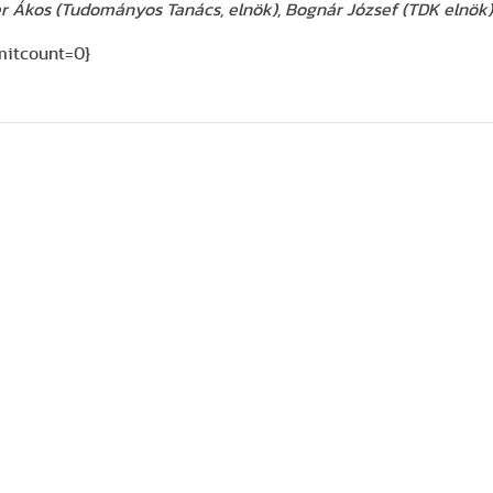
er Ákos (Tudományos Tanács, elnök), Bognár József (TDK elnök)
imitcount=0}