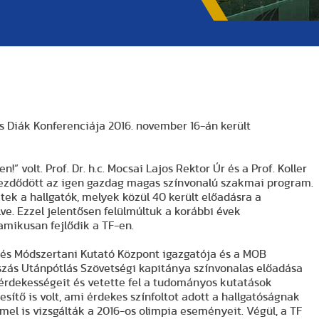
s Diák Konferenciája 2016. november 16-án került
volt. Prof. Dr. h.c. Mocsai Lajos Rektor Úr és a Prof. Koller
zdődött az igen gazdag magas színvonalú szakmai program.
tek a hallgatók, melyek közül 40 került előadásra a
lve. Ezzel jelentősen felülmúltuk a korábbi évek
amikusan fejlődik a TF-en.
i és Módszertani Kutató Központ igazgatója és a MOB
szás Utánpótlás Szövetségi kapitánya színvonalas előadása
, érdekességeit és vetette fel a tudományos kutatások
sítő is volt, ami érdekes színfoltot adott a hallgatóságnak
l is vizsgálták a 2016-os olimpia eseményeit. Végül, a TF