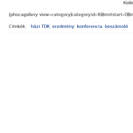
Koll
{phocagallery view=category|categoryid=16|limitstart=0|l
Címkék:
házi TDK
eredmény
konferencia
beszámoló