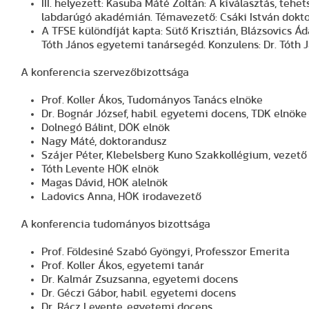
III. helyezett: Kasuba Máté Zoltán: A kiválasztás, teh
labdarúgó akadémián. Témavezető: Csáki István doktor
A TFSE különdíját kapta: Sütő Krisztián, Blázsovics Ád
Tóth János egyetemi tanársegéd. Konzulens: Dr. Tóth 
A konferencia szervezőbizottsága
Prof. Koller Ákos, Tudományos Tanács elnöke
Dr. Bognár József, habil. egyetemi docens, TDK elnöke
Dolnegó Bálint, DÖK elnök
Nagy Máté, doktorandusz
Szájer Péter, Klebelsberg Kuno Szakkollégium, vezet
Tóth Levente HÖK elnök
Magas Dávid, HÖK alelnök
Ladovics Anna, HÖK irodavezető
A konferencia tudományos bizottsága
Prof. Földesiné Szabó Gyöngyi, Professzor Emerita
Prof. Koller Ákos, egyetemi tanár
Dr. Kalmár Zsuzsanna, egyetemi docens
Dr. Géczi Gábor, habil. egyetemi docens
Dr. Rácz Levente, egyetemi docens