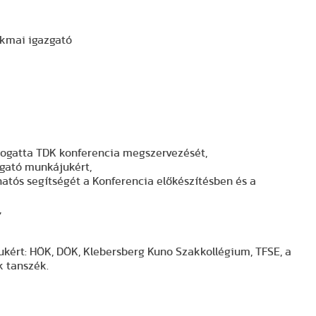
akmai igazgató
mogatta TDK konferencia megszervezését,
gató munkájukért,
atós segítségét a Konferencia előkészítésben és a
,
ukért: HÖK, DÖK, Klebersberg Kuno Szakkollégium, TFSE, a
k tanszék.