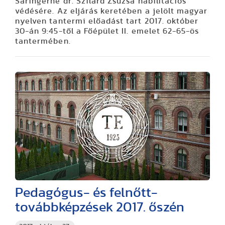
Sáringerné dr. Szilárd Zsuzsa habilitációs
védésére. Az eljárás keretében a jelölt magyar
nyelven tantermi előadást tart 2017. október
30-án 9:45-től a Főépület II. emelet 62-65-ös
tantermében.
Pedagógus- és felnőtt-
továbbképzések 2017. őszén