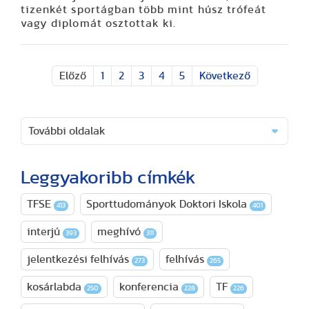
tizenkét sportágban több mint húsz trófeát
vagy diplomát osztottak ki.
Előző
1
2
3
4
5
Következő
További oldalak
Leggyakoribb címkék
TFSE
Sporttudományok Doktori Iskola
413
401
interjú
meghívó
393
311
jelentkezési felhívás
felhívás
273
265
kosárlabda
konferencia
TF
250
228
226