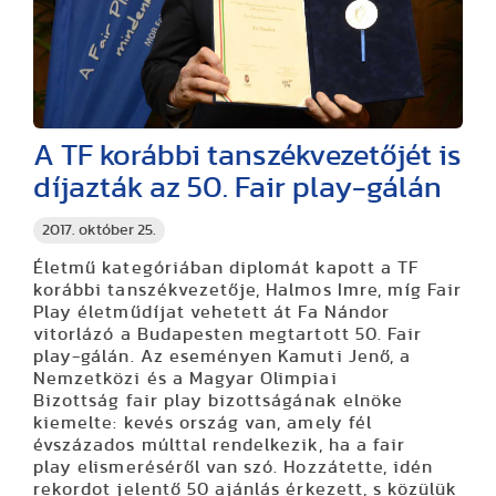
A TF korábbi tanszékvezetőjét is
díjazták az 50. Fair play-gálán
2017. október 25.
Életmű kategóriában diplomát kapott a TF
korábbi tanszékvezetője, Halmos Imre, míg Fair
Play életműdíjat vehetett át Fa Nándor
vitorlázó a Budapesten megtartott 50. Fair
play-gálán. Az eseményen Kamuti Jenő, a
Nemzetközi és a Magyar Olimpiai
Bizottság fair play bizottságának elnöke
kiemelte: kevés ország van, amely fél
évszázados múlttal rendelkezik, ha a fair
play elismeréséről van szó. Hozzátette, idén
rekordot jelentő 50 ajánlás érkezett, s közülük