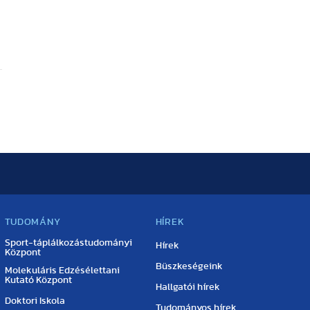
TUDOMÁNY
HÍREK
Sport-táplálkozástudományi
Hírek
Központ
Büszkeségeink
Molekuláris Edzésélettani
Kutató Központ
Hallgatói hírek
Doktori Iskola
Tudományos hírek