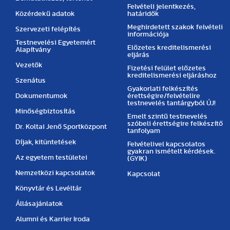
Felvételi jelentkezés,
Közérdekű adatok
határidők
Meghirdetett szakok felvételi
Szervezeti felépítés
információja
Testnevelési Egyetemért
Előzetes kreditelismerési
Alapítvány
eljárás
Vezetők
Fizetési felület előzetes
kreditelismerési eljáráshoz
Szenátus
Gyakorlati felkészítés
Dokumentumok
érettségire/felvételire
testnevelés tantárgyból ÚJ!
Minőségbiztosítás
Emelt szintű testnevelés
szóbeli érettségire felkészítő
Dr. Koltai Jenő Sportközpont
tanfolyam
Díjak, kitüntetések
Felvételivel kapcsolatos
gyakran ismételt kérdések.
Az egyetem testületei
(GYIK)
Nemzetközi kapcsolatok
Kapcsolat
Könyvtár és Levéltár
Állásajánlatok
Alumni és Karrier Iroda