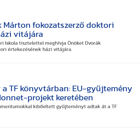
 Márton fokozatszerző doktori
ázi vitájára
 Iskola tisztelettel meghívja Önöket Dvorák
ori értekezésének házi vitájára.
 a TF könyvtárban: EU-gyűjtemény
Monnet-projekt keretében
kumentumokkal kibővített gyűjteményt adtak át a TF