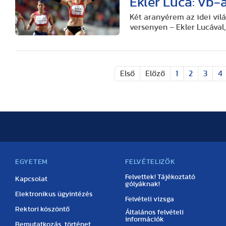
Ekler Luca: vb-a
Két aranyérem az idei vil
versenyen – Ekler Lucával,
Első
Előző
1
2
3
4
EGYETEM
FELVÉTELIZŐK
Felvettek! Tájékoztató
Kapcsolat
gólyáknak!
Elektronikus ügyintézés
Felvételi vizsga
Rektori köszöntő
Általános felvételi
információk
Bemutatkozás, történet