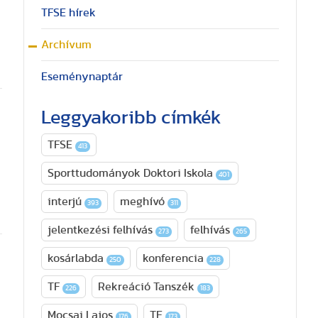
TFSE hírek
Archívum
Eseménynaptár
Leggyakoribb címkék
TFSE
413
Sporttudományok Doktori Iskola
401
interjú
meghívó
393
311
jelentkezési felhívás
felhívás
273
265
kosárlabda
konferencia
250
228
TF
Rekreáció Tanszék
226
183
Mocsai Lajos
TE
176
173