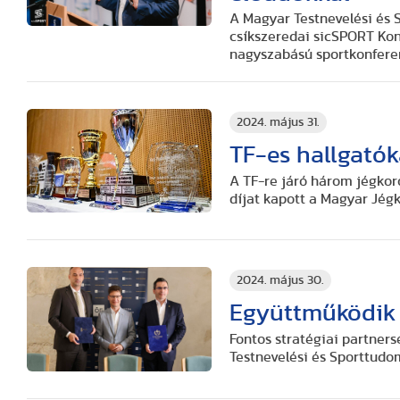
A Magyar Testnevelési és 
csíkszeredai sicSPORT Ko
nagyszabású sportkonfere
2024. május 31.
TF-es hallgatók
A TF-re járó három jégkor
díjat kapott a Magyar Jég
2024. május 30.
Együttműködik 
Fontos stratégiai partner
Testnevelési és Sporttud