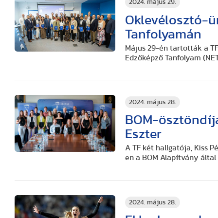
2024. május 29.
Oklevélosztó-ü
Tanfolyamán
Május 29-én tartották a T
Edzőképző Tanfolyam (NET
2024. május 28.
BOM-ösztöndíjat
Eszter
A TF két hallgatója, Kiss 
en a BOM Alapítvány által 
2024. május 28.