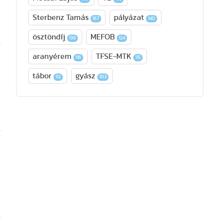
Sterbenz Tamás
pályázat
167
140
ösztöndíj
MEFOB
139
124
aranyérem
TFSE-MTK
116
115
tábor
gyász
112
103