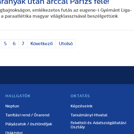
ranyak után arccal Párizs felé!
ágbajnokságon, emlékezetes futás az eugene-i Gyémánt Liga-
 a paraatlétika magyar világklasszisával beszélgettünk.
5
6
7
Következő
Utolsó
HALLGATÓK
OKTATÁS
Neptun
Képzéseink
Tanítási rend / Órarend
Tanulmányi Hivatal
Felvételi és Adatszolgáltatási
Pályázatok / ösztöndíjak
Osztály
Diákhitel