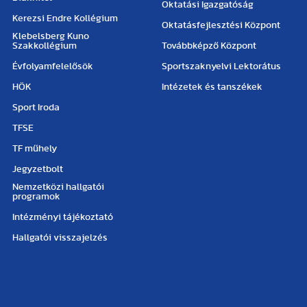
Oktatási Igazgatóság
Kerezsi Endre Kollégium
Oktatásfejlesztési Központ
Klebelsberg Kuno
Szakkollégium
Továbbképző Központ
Évfolyamfelelősök
Sportszaknyelvi Lektorátus
HÖK
Intézetek és tanszékek
Sport Iroda
TFSE
TF műhely
Jegyzetbolt
Nemzetközi hallgatói
programok
Intézményi tájékoztató
Hallgatói visszajelzés