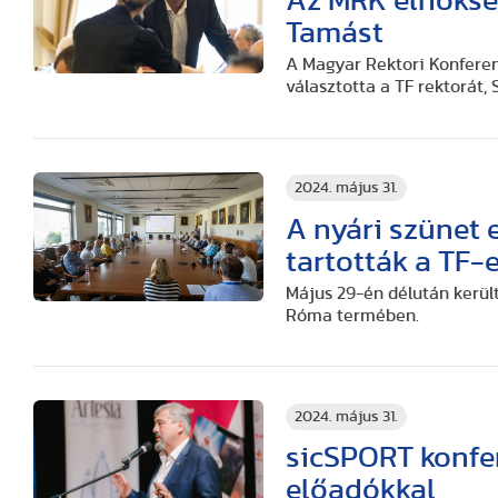
Az MRK elnökség
Tamást
A Magyar Rektori Konferen
választotta a TF rektorát,
2024. május 31.
A nyári szünet 
tartották a TF-
Május 29-én délután került
Róma termében.
2024. május 31.
sicSPORT konfe
előadókkal