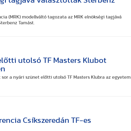
i tagjává választották Sterbenz
cia (MRK) modellváltó tagozata az MRK elnökségi tagjává
 Sterbenz Tamást.
előtti utolsó TF Masters Klubot
en
 sor a nyári szünet előtti utolsó TF Masters Klubra az egyetem
rencia Csíkszeredán TF-es