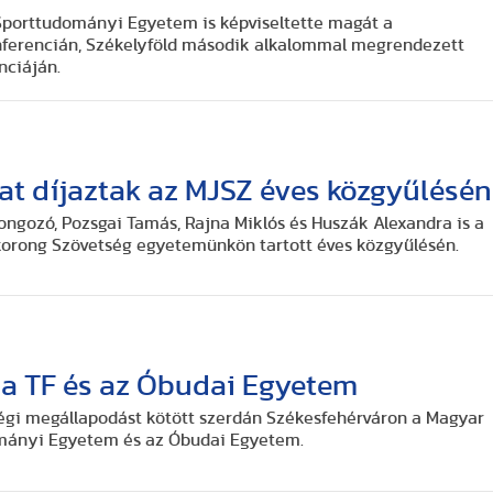
Sporttudományi Egyetem is képviseltette magát a
nferencián, Székelyföld második alkalommal megrendezett
nciáján.
at díjaztak az MJSZ éves közgyűlésén
ongozó, Pozsgai Tamás, Rajna Miklós és Huszák Alexandra is a
korong Szövetség egyetemünkön tartott éves közgyűlésén.
a TF és az Óbudai Egyetem
ségi megállapodást kötött szerdán Székesfehérváron a Magyar
ományi Egyetem és az Óbudai Egyetem.