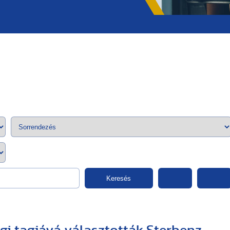
;>
Keresés