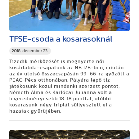
TFSE-csoda a kosarasoknál
2018. december 23.
Tizedik mérkőzését is megnyerte női
kosárlabda-csapatunk az NB I/B-ben, miután
az év utolsó összecsapásán 99–66-ra győzött a
PEAC-Pécs otthonában. Pályára lépő tíz
játékosunk közül mindenki szerzett pontot,
Németh Alma és Karlócai Julianna volt a
legeredményesebb 18-18 ponttal, utóbbi
kosarasunk négy triplát süllyesztett el a
hazaiak gyűrűjében.