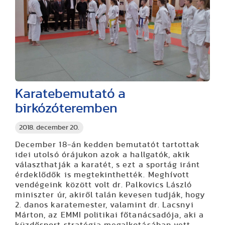
Karatebemutató a
birkózóteremben
2018. december 20.
December 18-án kedden bemutatót tartottak
idei utolsó órájukon azok a hallgatók, akik
választhatják a karatét, s ezt a sportág iránt
érdeklődők is megtekinthették. Meghívott
vendégeink között volt dr. Palkovics László
miniszter úr, akiről talán kevesen tudják, hogy
2. danos karatemester, valamint dr. Lacsnyi
Márton, az EMMI politikai főtanácsadója, aki a
küzdősport stratégia megalkotásában vett