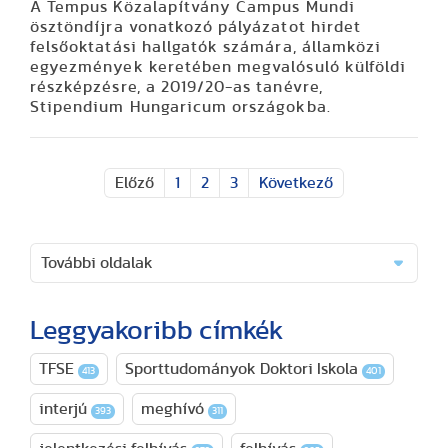
A Tempus Közalapítvány Campus Mundi
ösztöndíjra vonatkozó pályázatot hirdet
felsőoktatási hallgatók számára, államközi
egyezmények keretében megvalósuló külföldi
részképzésre, a 2019/20-as tanévre,
Stipendium Hungaricum országokba.
Előző
1
2
3
Következő
További oldalak
Leggyakoribb címkék
TFSE
Sporttudományok Doktori Iskola
413
401
interjú
meghívó
393
311