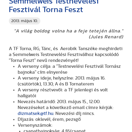
Semmelweis Testnevelési
Fesztivál Torna Feszt
2013. május 10.
"A világ boldog volna ha a feje tetején állna."
(Jules Renard)
A TF Torna, RG, Tánc, és Aerobik Tanszéke meghirdeti
a Semmelweis Testnevelési Fesztiválhoz kapcsolódó
"Torna Feszt" nevű rendezvényét!
A verseny célja: a "Testnevelési Fesztivál Tornász
bajnoka" cím elnyerése
A verseny ideje, helyszíne: 2013. május 16.
(csütörtök), 13.30, A és B Tornaterem
A verseny résztvevői: a TF jelenlegi és volt
hallgatói
Nevezés határidő: 2013. május 15., 12.00.
Nevezéseket a következő email címre kérjük:
dizmatsek@tf.hu
. Nevezési díj nincs.
Díjazás: oklevél, érem, pezsgő
Versenyszámok:
csapatbajnokság: 4 fő/csapat