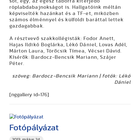
sőt, egy, az egész táborra kiterjedő
röplabdabajnokságot is. Hallgatóink méltán
képviselték hazánkat és a TF-et, miközben
számos élménnyel és külföldi baráttal lettek
gazdagabbak.
A résztvevő szakkollégisták: Fodor Anett,
Hajas Ildikó Boglárka, Lékó Dániel, Lovas Adél,
Márton Laura, Törőcsik Tímea, Vécsei Dávid.
Kísérők: Bardocz-Bencsik Mariann, Szájer
Péter.
szöveg: Bardocz-Bencsik Mariann | fotók: Lékó
Dániel
[nggallery id=176]
Fotópályázat
2013. május 24.