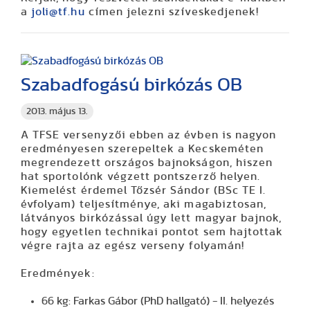
a
joli@tf.hu
címen jelezni szíveskedjenek!
Szabadfogású birkózás OB
2013. május 13.
A TFSE versenyzői ebben az évben is nagyon
eredményesen szerepeltek a Kecskeméten
megrendezett országos bajnokságon, hiszen
hat sportolónk végzett pontszerző helyen.
Kiemelést érdemel Tőzsér Sándor (BSc TE I.
évfolyam) teljesítménye, aki magabiztosan,
látványos birkózással úgy lett magyar bajnok,
hogy egyetlen technikai pontot sem hajtottak
végre rajta az egész verseny folyamán!
Eredmények:
66 kg: Farkas Gábor (PhD hallgató) - II. helyezés