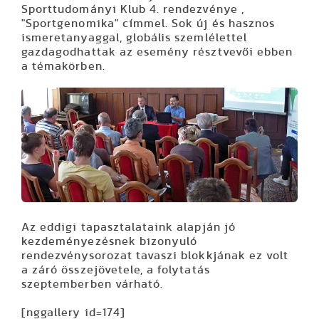
Sporttudományi Klub 4. rendezvénye ,
"Sportgenomika" címmel. Sok új és hasznos
ismeretanyaggal, globális szemlélettel
gazdagodhattak az esemény résztvevői ebben
a témakörben.
Az eddigi tapasztalataink alapján jó
kezdeményezésnek bizonyuló
rendezvénysorozat tavaszi blokkjának ez volt
a záró összejövetele, a folytatás
szeptemberben várható.
[nggallery id=174]