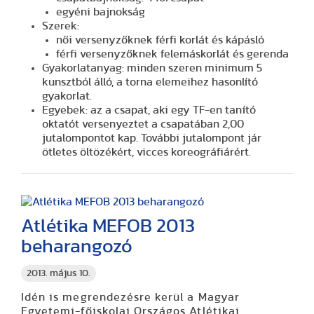
egyéni bajnokság
Szerek:
női versenyzőknek férfi korlát és kápásló
férfi versenyzőknek felemáskorlát és gerenda
Gyakorlatanyag: minden szeren minimum 5
kunsztból álló, a torna elemeihez hasonlító
gyakorlat.
Egyebek: az a csapat, aki egy TF-en tanító
oktatót versenyeztet a csapatában 2,00
jutalompontot kap. További jutalompont jár
ötletes öltözékért, vicces koreográfiárért.
Atlétika MEFOB 2013
beharangozó
2013. május 10.
Idén is megrendezésre kerül a Magyar
Egyetemi-főiskolai Országos Atlétikai