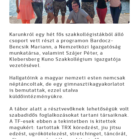
Karunkról egy hét fős szakkollégistákból álló
csoport vett részt a programon Bardocz-
Bencsik Mariann, a Nemzetközi Igazgatóság
munkatársa, valamint Szájer Péter, a
Klebersberg Kuno Szakkollégium igazgatója
vezetésével.
Hallgatóink a magyar nemzeti esten nemcsak
néptáncoltak, de egy gimnasztikagyakorlatot
is bemutattak, ezzel utalva
küldőintézményükre.
A tábor alatt a résztvevőknek lehetőségük volt
szabadidős foglalkozásokat tartani társaiknak.
A TF-esek ebben a tekintetben is kitettek
magukért: tartottak TRX köredzést, jiu jitsu
edzést, ugrókötelezést, stretchinget, táncórát,