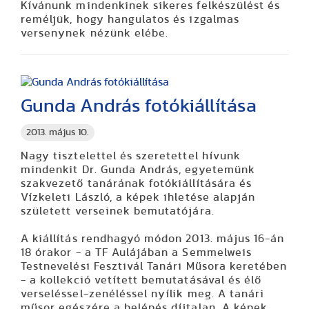
Kívánunk mindenkinek sikeres felkészülést és
reméljük, hogy hangulatos és izgalmas
versenynek nézünk elébe.
Gunda András fotókiállítása
2013. május 10.
Nagy tisztelettel és szeretettel hívunk
mindenkit Dr. Gunda András, egyetemünk
szakvezető tanárának fotókiállítására és
Vízkeleti László, a képek ihletése alapján
született verseinek bemutatójára.
A kiállítás rendhagyó módon 2013. május 16-án
18 órakor - a TF Aulájában a Semmelweis
Testnevelési Fesztivál Tanári Műsora keretében
- a kollekció vetített bemutatásával és élő
verseléssel-zenéléssel nyílik meg. A tanári
műsor egészére a belépés díjtalan. A képek