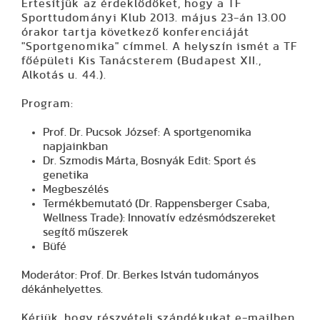
Értesítjük az érdeklődőket, hogy a TF
Sporttudományi Klub 2013. május 23-án 13.00
órakor tartja következő konferenciáját
"Sportgenomika" címmel. A helyszín ismét a TF
főépületi Kis Tanácsterem (Budapest XII.,
Alkotás u. 44.).
Program:
Prof. Dr. Pucsok József: A sportgenomika
napjainkban
Dr. Szmodis Márta, Bosnyák Edit: Sport és
genetika
Megbeszélés
Termékbemutató (Dr. Rappensberger Csaba,
Wellness Trade): Innovatív edzésmódszereket
segítő műszerek
Büfé
Moderátor: Prof. Dr. Berkes István tudományos
dékánhelyettes.
Kérjük, hogy részvételi szándékukat e-mailben