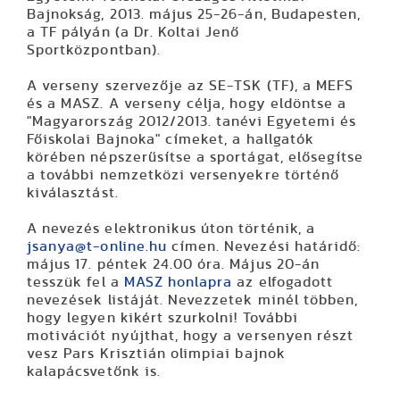
Bajnokság, 2013. május 25-26-án, Budapesten,
a TF pályán (a Dr. Koltai Jenő
Sportközpontban).
A verseny szervezője az SE-TSK (TF), a MEFS
és a MASZ. A verseny célja, hogy eldöntse a
"Magyarország 2012/2013. tanévi Egyetemi és
Főiskolai Bajnoka" címeket, a hallgatók
körében népszerűsítse a sportágat, elősegítse
a további nemzetközi versenyekre történő
kiválasztást.
A nevezés
elektronikus úton történik, a
jsanya@t-online.hu
címen.
Nevezési határidő:
május 17. péntek 24.00 óra.
Május 20-án
tesszük fel a
MASZ honlapra
az elfogadott
nevezések listáját. Nevezzetek minél többen,
hogy legyen kikért szurkolni! További
motivációt nyújthat, hogy a versenyen részt
vesz Pars Krisztián olimpiai bajnok
kalapácsvetőnk is.