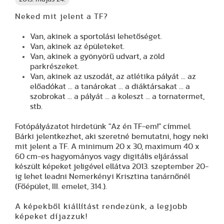
Neked mit jelent a TF?
Van, akinek a sportolási lehetőséget.
Van, akinek az épületeket.
Van, akinek a gyönyörű udvart, a zöld
parkrészeket.
Van, akinek az uszodát, az atlétika pályát ... az
előadókat ... a tanárokat ... a diáktársakat ... a
szobrokat ... a pályát ... a koleszt ... a tornatermet,
stb.
Fotópályázatot hirdetünk "Az én TF-em!" címmel.
Bárki jelentkezhet, aki szeretné bemutatni, hogy neki
mit jelent a TF. A minimum 20 x 30, maximum 40 x
60 cm-es hagyományos vagy digitális eljárással
készült képeket jeligével ellátva 2013. szeptember 20-
ig lehet leadni Nemerkényi Krisztina tanárnőnél
(Főépület, III. emelet, 314.).
A képekből kiállítást rendezünk, a legjobb
képeket díjazzuk!