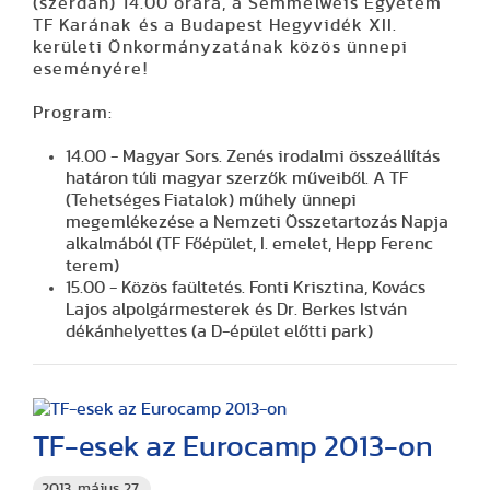
(szerdán) 14.00 órára, a Semmelweis Egyetem
TF Karának és a Budapest Hegyvidék XII.
kerületi Önkormányzatának közös ünnepi
eseményére!
Program:
14.00 - Magyar Sors
. Zenés irodalmi összeállítás
határon túli magyar szerzők műveiből. A TF
(Tehetséges Fiatalok) műhely ünnepi
megemlékezése a Nemzeti Összetartozás Napja
alkalmából (TF Főépület, I. emelet, Hepp Ferenc
terem)
15.00 - Közös faültetés.
Fonti Krisztina, Kovács
Lajos alpolgármesterek és Dr. Berkes István
dékánhelyettes (a D-épület előtti park)
TF-esek az Eurocamp 2013-on
2013. május 27.