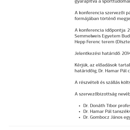
gyarapítva a sporttudomá
A konferencia szervezői p
formájában történő megje
A konferencia időpontja:
2
Semmelweis Egyetem Budape
Hepp Ferenc terem (Díszte
Jelentkezési határidő:
201
Kérjük, az előadások tarta
határidőig, Dr. Hamar Pál 
A részvételi és szállás kö
A szervezőbizottság nevé
Dr. Donáth Tibor profe
Dr. Hamar Pál tanszék
Dr. Gombocz János egy