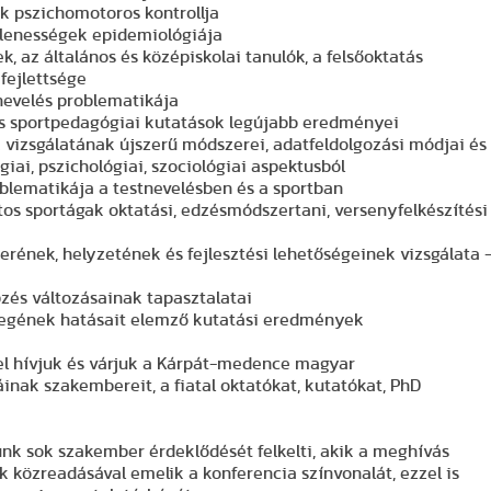
k pszichomotoros kontrollja
llenességek epidemiológiája
, az általános és középiskolai tanulók, a felsőoktatás
 fejlettsége
nevelés problematikája
és sportpedagógiai kutatások legújabb eredményei
vizsgálatának újszerű módszerei, adatfeldolgozási módjai és
iai, pszichológiai, szociológiai aspektusból
blematikája a testnevelésben és a sportban
atos sportágak oktatási, edzésmódszertani, versenyfelkészítési
erének, helyzetének és fejlesztési lehetőségeinek vizsgálata 
zés változásainak tapasztalatai
llegének hatásait elemző kutatási eredmények
el hívjuk és várjuk a Kárpát-medence magyar
inak szakembereit, a fiatal oktatókat, kutatókat, PhD
k sok szakember érdeklődését felkelti, akik a meghívás
k közreadásával emelik a konferencia színvonalát, ezzel is