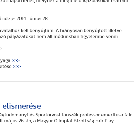
ázati lapon lehet, melyhez a megfelelő igazolásokat csatolni
árideje:
2014. június 28.
vatalhoz kell benyújtani. A hiányosan benyújtott illetve
mazó pályázatokat nem áll módunkban figyelembe venni.
:
anyaga
>>>
tetése
>>>
r elismerése
zségtudományi és Sportorvosi Tanszék professor emeritusa fair
t május 26-án, a Magyar Olimpiai Bizottság Fair Play