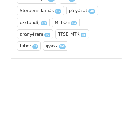
Sterbenz Tamás
pályázat
167
140
ösztöndíj
MEFOB
139
124
aranyérem
TFSE-MTK
116
115
tábor
gyász
112
103
-