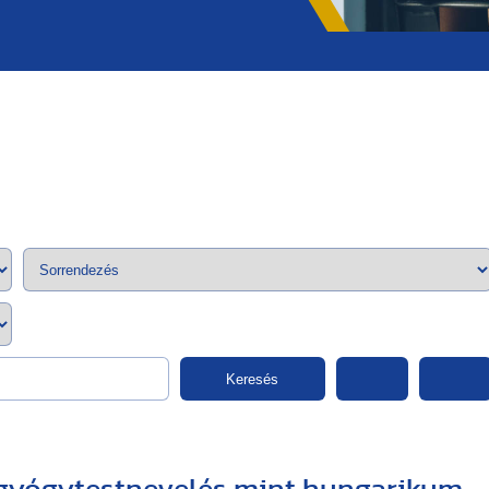
;>
Keresés