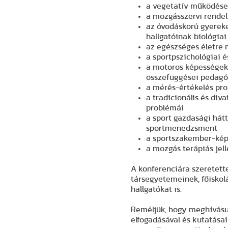
a vegetatív működése
a mozgásszervi rende
az óvodáskorú gyerekek
hallgatóinak biológiai
az egészséges életre 
a sportpszichológiai 
a motoros képességek 
összefüggései pedagóg
a mérés-értékelés pro
a tradicionális és div
problémái
a sport gazdasági hátt
sportmenedzsment
a sportszakember-kép
a mozgás terápiás je
A konferenciára szeretett
társegyetemeinek, főiskolá
hallgatókat is.
Reméljük, hogy meghívásun
elfogadásával és kutatásai