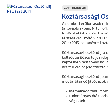
2014. május 28.
Köztársasági Ös
Az emberi erőforrások mini
(a továbbiakban: Nftv.) 64
felsőoktatásban részt vevő
térítésekről szóló 51/2007.
2014/2015-ös tanévre
közt
Köztársasági ösztöndíjra p
költségtérítéses teljes id
képzésben részt vevő hallg
két félévre bejelentkeztek
Köztársasági ösztöndíjba
megtartása céljából azok a
kiemelkedő tanulmányi
tudományos diákkörben
végeztek.