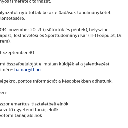
nyos ismeretek tárházát.
ályázatot nyújtottak be az előadások tanulmánykötet
lentetésére.
014. november 20-21.
(csütörtök és péntek), helyszíne:
st, Testnevelési és Sporttudományi Kar (TF) Főépület, Dr.
rem).
4. szeptember 30.
lmi összefoglalóját e-mailen küldjék el a jelentkezési
címére:
hamar@tf.hu
ltségekről pontos információt a későbbiekben adhatunk.
ben:
sszor emeritus, tiszteletbeli elnök
vezető egyetemi tanár, elnök
etemi tanár, alelnök