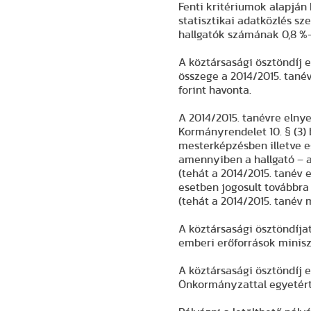
Fenti kritériumok alapján 
statisztikai adatközlés sz
hallgatók számának 0,8 %-a
A köztársasági ösztöndíj 
összege a 2014/2015. tanév
forint havonta.
A 2014/2015. tanévre elnye
Kormányrendelet 10. § (3) 
mesterképzésben illetve eg
amennyiben a hallgató – a
(tehát a 2014/2015. tanév 
esetben jogosult továbbra 
(tehát a 2014/2015. tanév m
A köztársasági ösztöndíjat
emberi erőforrások minis
A köztársasági ösztöndíj e
Önkormányzattal egyetért