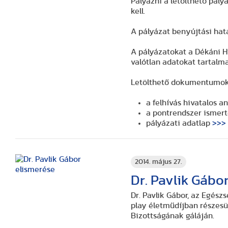
Pályázni a letölthető pály
kell.
A pályázat benyújtási hat
A pályázatokat a Dékáni Hi
valótlan adatokat tartal
Letölthető dokumentumok
a felhívás hivatalos 
a pontrendszer ismer
pályázati adatlap
>>>
2014. május 27.
Dr. Pavlik Gábo
Dr. Pavlik Gábor, az Egés
play életműdíjban részesül
Bizottságának gáláján.