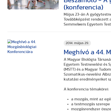
Beszámoló - A 
(konferencia)
Május 23-án A gyógytestn
Továbbképzést rendezett 
Semmelweis Egyetem Testn
2014. május 29.
Meghívó a 44. M
A Magyar Biológia Társasá
Egyetem Testnevelési és 
(MSTT) és a Magyar Tudo
Szomatikus-nevelési Albiz
kutatási eredményeiket s
A konferencia témakörei:
a mozgás, mint az egé
a testmozgás szerepe
mozgásrendszer összeh