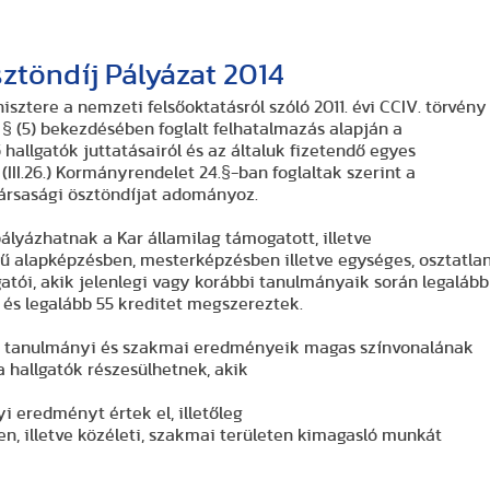
ztöndíj Pályázat 2014
sztere a nemzeti felsőoktatásról szóló 2011. évi CCIV. törvény
. § (5) bekezdésében foglalt felhatalmazás alapján a
 hallgatók juttatásairól és az általuk fizetendő egyes
 (III.26.) Kormányrendelet 24.§-ban foglaltak szerint a
ársasági ösztöndíjat adományoz.
ályázhatnak a Kar államilag támogatott, illetve
ejű alapképzésben, mesterképzésben illetve egységes, osztatla
atói, akik jelenlegi vagy korábbi tanulmányaik során legalább
 és legalább 55 kreditet megszereztek.
n tanulmányi és szakmai eredményeik magas színvonalának
 hallgatók részesülhetnek, akik
 eredményt értek el, illetőleg
, illetve közéleti, szakmai területen kimagasló munkát