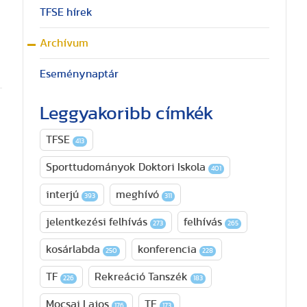
TFSE hírek
Archívum
Eseménynaptár
Leggyakoribb címkék
TFSE
413
Sporttudományok Doktori Iskola
401
interjú
meghívó
393
311
jelentkezési felhívás
felhívás
273
265
kosárlabda
konferencia
250
228
TF
Rekreáció Tanszék
226
183
Mocsai Lajos
TE
176
173