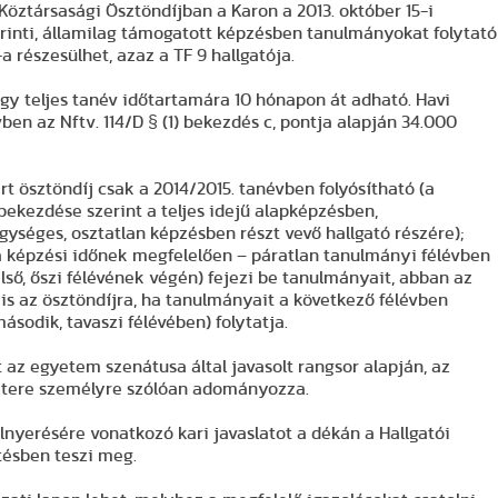
Köztársasági Ösztöndíjban a Karon a 2013. október 15-i
erinti, államilag támogatott képzésben tanulmányokat folytató
 részesülhet, azaz a TF 9 hallgatója.
egy teljes tanév időtartamára 10 hónapon át adható.
Havi
ben az Nftv. 114/D § (1) bekezdés c, pontja alapján 34.000
rt ösztöndíj csak a 2014/2015. tanévben folyósítható (a
bekezdése szerint a teljes idejű alapképzésben,
ységes, osztatlan képzésben részt vevő hallgató részére);
 képzési időnek megfelelően – páratlan tanulmányi félévben
első, őszi félévének végén) fejezi be tanulmányait, abban az
is az ösztöndíjra, ha tanulmányait a következő félévben
ásodik, tavaszi félévében) folytatja.
 az egyetem szenátusa által javasolt rangsor alapján, az
ztere személyre szólóan adományozza.
lnyerésére vonatkozó kari javaslatot a dékán a Hallgatói
ésben teszi meg.