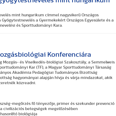
gyógytestnevelés mint hungarikum
evelés mint hungarikum címmel nagysikerű Országos
a Gyógytestnevelés a Gyermekekért Országos Egyesülete és a
evelési és Sporttudományi Kara.
ozgásbiológiai Konferenciára
g Mozgás- és Viselkedés-biológiai Szakosztály, a Semmelweis
Sporttudományi Kar (TF), a Magyar Sporttudományi Társaság
mányos Akadémia Pedagógiai Tudományos Bizottság
ottság hagyományai alapján hívja és várja mindazokat, akik
zeretnék közreadni.
szség-megőrzés fő tényezője, primer és szekunder prevenció
 a civilizációs betegségek megelőzésében
asonlító biológiája