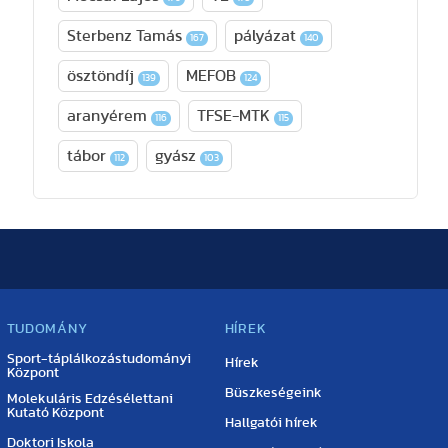
Sterbenz Tamás
pályázat
167
140
ösztöndíj
MEFOB
139
124
aranyérem
TFSE-MTK
116
115
tábor
gyász
112
103
TUDOMÁNY
HÍREK
Sport-táplálkozástudományi
Hírek
Központ
Büszkeségeink
Molekuláris Edzésélettani
Kutató Központ
Hallgatói hírek
Doktori Iskola