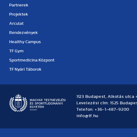
Partnerek
Projektek
Arculat
Rendezvények
Healthy Campus
TF Gym
Sportmedicina Központ
TF Nyári Táborok
1123 Budapest, Alkotás utca 
Levelezési cím: 1525 Budapes
Telefon: +36-1-487-9200
info@tf.hu