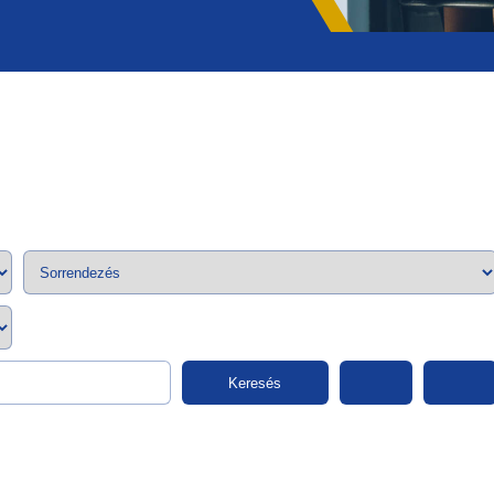
;>
Keresés