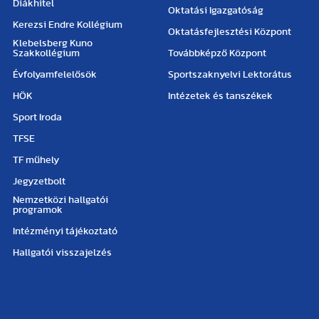
Diákhitel
Oktatási Igazgatóság
Kerezsi Endre Kollégium
Oktatásfejlesztési Központ
Klebelsberg Kuno
Szakkollégium
Továbbképző Központ
Évfolyamfelelősök
Sportszaknyelvi Lektorátus
HÖK
Intézetek és tanszékek
Sport Iroda
TFSE
TF műhely
Jegyzetbolt
Nemzetközi hallgatói
programok
Intézményi tájékoztató
Hallgatói visszajelzés