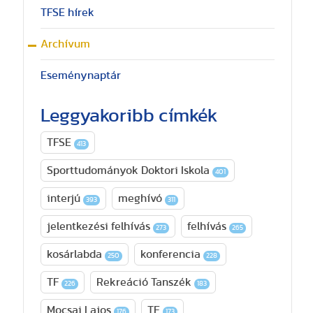
TFSE hírek
Archívum
Eseménynaptár
Leggyakoribb címkék
TFSE
413
Sporttudományok Doktori Iskola
401
interjú
meghívó
393
311
jelentkezési felhívás
felhívás
273
265
kosárlabda
konferencia
250
228
TF
Rekreáció Tanszék
226
183
Mocsai Lajos
TE
176
173