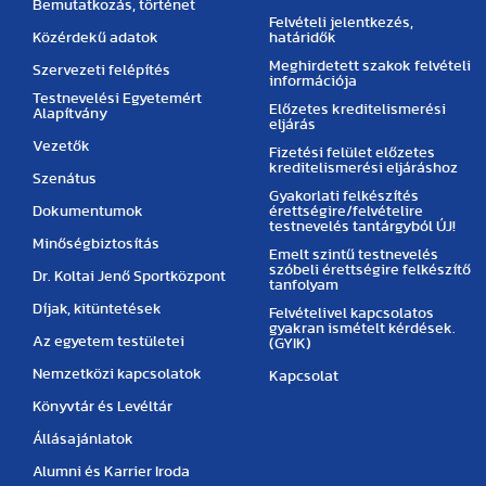
Bemutatkozás, történet
Felvételi jelentkezés,
Közérdekű adatok
határidők
Meghirdetett szakok felvételi
Szervezeti felépítés
információja
Testnevelési Egyetemért
Előzetes kreditelismerési
Alapítvány
eljárás
Vezetők
Fizetési felület előzetes
kreditelismerési eljáráshoz
Szenátus
Gyakorlati felkészítés
Dokumentumok
érettségire/felvételire
testnevelés tantárgyból ÚJ!
Minőségbiztosítás
Emelt szintű testnevelés
szóbeli érettségire felkészítő
Dr. Koltai Jenő Sportközpont
tanfolyam
Díjak, kitüntetések
Felvételivel kapcsolatos
gyakran ismételt kérdések.
Az egyetem testületei
(GYIK)
Nemzetközi kapcsolatok
Kapcsolat
Könyvtár és Levéltár
Állásajánlatok
Alumni és Karrier Iroda