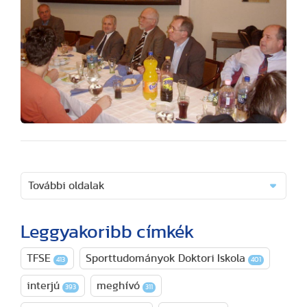
További oldalak
Leggyakoribb címkék
TFSE
Sporttudományok Doktori Iskola
413
401
interjú
meghívó
393
311