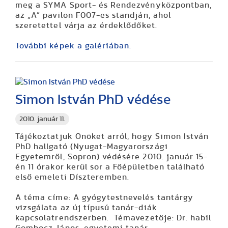
meg a SYMA Sport- és Rendezvényközpontban,
az „A” pavilon F007-es standján, ahol
szeretettel várja az érdeklődőket.
További képek a galériában.
Simon István PhD védése
2010. január 11.
Tájékoztatjuk Önöket arról, hogy
Simon István
PhD hallgató (Nyugat-Magyarországi
Egyetemről, Sopron) védésére 2010. január 15-
én 11 órakor kerül sor a Főépületben található
első emeleti Díszteremben.
A téma címe:
A gyógytestnevelés tantárgy
vizsgálata az új típusú tanár-diák
kapcsolatrendszerben
. Témavezetője: Dr. habil
Gombocz János, egyetemi tanár.