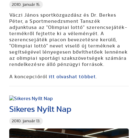
2010. január 15.
Váczi János sportközgazdász és Dr. Berkes
Péter, a Sportmenedzsment Tanszék
adjunktusa az "Olimpiai lottó" szerencsejáték-
termékről fejtette ki a véleményét. A
szerencsejáték piacon bevezetésre kerülő,
"Olimpiai lottó" nevet viselő új terméknek a
segítségével lényegesen bővíthetőek lennének
az olimpiai sportági szakszövetségek számára
rendelkezésre álló pénzügyi források.
A koncepcióról
itt olvashat többet
.
Sikeres Nyílt Nap
2010. január 13.