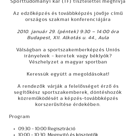
Sporttudományi kar (TF) tisztelettel meghívja
Az edzőképzés és továbbképzés jövője
című
országos szakmai konferenciájára
2010. január 29. (péntek) 9:30 – 14:00 óra
Budapest, XII. Alkotás u. 44., Aula
Válságban a sportszakemberképzés Uniós
irányelvek - keretek vagy béklyók?
Vészhelyzet a magyar sportban
Keressük együtt a megoldásokat!
A rendezők várják a felelősséget érző és
segítőkész sportszakemberek, döntéshozók
közreműködését a képzés-továbbképzés
korszerűsítése érdekében.
Program
09:30 - 10:00 Regisztráció
10:00 - 10:30 Megnyitó és köszöntők