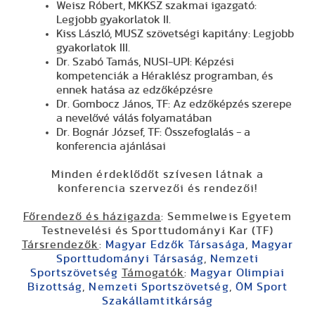
Weisz Róbert, MKKSZ szakmai igazgató:
Legjobb gyakorlatok II.
Kiss László, MUSZ szövetségi kapitány: Legjobb
gyakorlatok III.
Dr. Szabó Tamás, NUSI-UPI: Képzési
kompetenciák a Héraklész programban, és
ennek hatása az edzőképzésre
Dr. Gombocz János, TF: Az edzőképzés szerepe
a nevelővé válás folyamatában
Dr. Bognár József, TF: Összefoglalás - a
konferencia ajánlásai
Minden érdeklődőt szívesen látnak a
konferencia szervezői és rendezői!
Főrendező és házigazda
: Semmelweis Egyetem
Testnevelési és Sporttudományi Kar (TF)
Társrendezők
:
Magyar Edzők Társasága
,
Magyar
Sporttudományi Társaság
,
Nemzeti
Sportszövetség
Támogatók
:
Magyar Olimpiai
Bizottság
,
Nemzeti Sportszövetség
,
ÖM Sport
Szakállamtitkárság