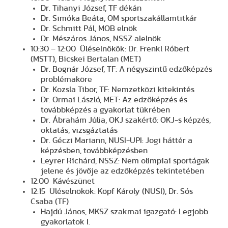
Dr. Tihanyi József, TF dékán
Dr. Simóka Beáta, ÖM sportszakállamtitkár
Dr. Schmitt Pál, MOB elnök
Dr. Mészáros János, NSSZ alelnök
10:30 – 12:00 Üléselnökök: Dr. Frenkl Róbert
(MSTT), Bicskei Bertalan (MET)
Dr. Bognár József, TF: A négyszintű edzőképzés
problémaköre
Dr. Kozsla Tibor, TF: Nemzetközi kitekintés
Dr. Ormai László, MET: Az edzőképzés és
továbbképzés a gyakorlat tükrében
Dr. Ábrahám Júlia, OKJ szakértő: OKJ-s képzés,
oktatás, vizsgáztatás
Dr. Géczi Mariann, NUSI-UPI: Jogi háttér a
képzésben, továbbképzésben
Leyrer Richárd, NSSZ: Nem olimpiai sportágak
jelene és jövője az edzőképzés tekintetében
12:00 Kávészünet
12:15 Üléselnökök: Köpf Károly (NUSI), Dr. Sós
Csaba (TF)
Hajdú János, MKSZ szakmai igazgató: Legjobb
gyakorlatok I.