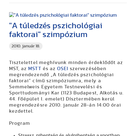
"A túledzés pszichológiai
faktorai" szimpózium
2010. január 18.
Tisztelettel meghívunk minden érdeklődőt az
MST, az
MSTT
és az
OSEI
szervezésében
megrendezendő „
A túledzés pszichológiai
faktorai
” című szimpóziumra, mely a
Semmelweis Egyetem Testnevelési és
Sporttudományi Kar
(1123 Budapest, Alkotás u.
44. Főépület I. emelet)
Dísztermében
kerül
megrendezésre
2010. január 28-án 14:00
órai
kezdettel.
Program
Stressz, pihentség és alulpihentség a sportban: