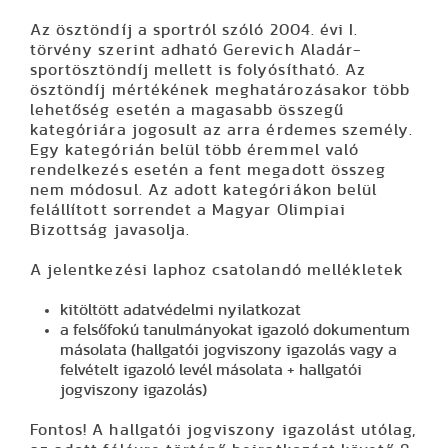
Az ösztöndíj a sportról szóló 2004. évi I.
törvény szerint adható Gerevich Aladár-
sportösztöndíj mellett is folyósítható. Az
ösztöndíj mértékének meghatározásakor több
lehetőség esetén a magasabb összegű
kategóriára jogosult az arra érdemes személy.
Egy kategórián belül több éremmel való
rendelkezés esetén a fent megadott összeg
nem módosul. Az adott kategóriákon belül
felállított sorrendet a Magyar Olimpiai
Bizottság javasolja.
A jelentkezési laphoz csatolandó mellékletek
kitöltött adatvédelmi nyilatkozat
a felsőfokú tanulmányokat igazoló dokumentum
másolata (hallgatói jogviszony igazolás vagy a
felvételt igazoló levél másolata + hallgatói
jogviszony igazolás)
Fontos!
A hallgatói jogviszony igazolást utólag,