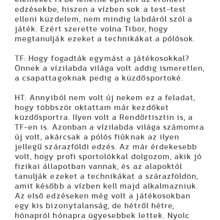
edzésekbe, hiszen a vízben sok a test-test
elleni küzdelem, nem mindig labdáról szól a
játék. Ezért szerette volna Tibor, hogy
megtanulják ezeket a technikákat a pólósok.
TF: Hogy fogadták egymást a játékosokkal?
Önnek a vízilabda világa volt addig ismeretlen,
a csapattagoknak pedig a küzdősportoké.
HT: Annyiból nem volt új nekem ez a feladat,
hogy többször oktattam már kezdőket
küzdősportra. Ilyen volt a Rendőrtisztin is, a
TF-en is. Azonban a vízilabda világa számomra
új volt, akárcsak a pólós fiúknak az ilyen
jellegű szárazföldi edzés. Az már érdekesebb
volt, hogy profi sportolókkal dolgozom, akik jó
fizikai állapotban vannak, és az alapoktól
tanulják ezeket a technikákat a szárazföldön,
amit később a vízben kell majd alkalmazniuk.
Az első edzéseken még volt a játékosokban
egy kis bizonytalanság, de hétről hétre,
hónapról hónapra ügyesebbek lettek. Nyolc