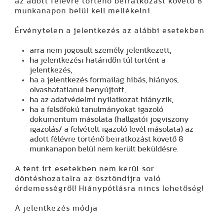
az adott félévre történő
beiratkozást követő 8
munkanapon
belül
kell mellékelni.
Érvénytelen a jelentkezés az alábbi esetekben
arra nem jogosult személy jelentkezett,
ha jelentkezési határidőn túl történt a
jelentkezés,
ha a jelentkezés formailag hibás, hiányos,
olvashatatlanul benyújtott,
ha az adatvédelmi nyilatkozat hiányzik,
ha a felsőfokú tanulmányokat igazoló
dokumentum másolata (hallgatói jogviszony
igazolás/ a felvételt igazoló levél másolata) az
adott félévre történő beiratkozást követő 8
munkanapon belül nem került beküldésre.
A fent írt esetekben nem kerül sor
döntéshozatalra az ösztöndíjra való
érdemességről! Hiánypótlásra nincs lehetőség!
A jelentkezés módja