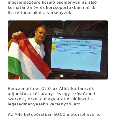
megrendezésre kerülő eseményen az alsó
korhatár 25 év, és korcsoportokban mérik
össze tudásukat a versenyzők.
Benczenleitner Ottó, az Atlétika Tanszék
adjunktusa két arany- és egy ezüstérmet
szerzett, ezzel a magyar atléták közül a
legeredményesebb versenyző lett.
Az M45 kategóriában 50,00 méterrel nyerte