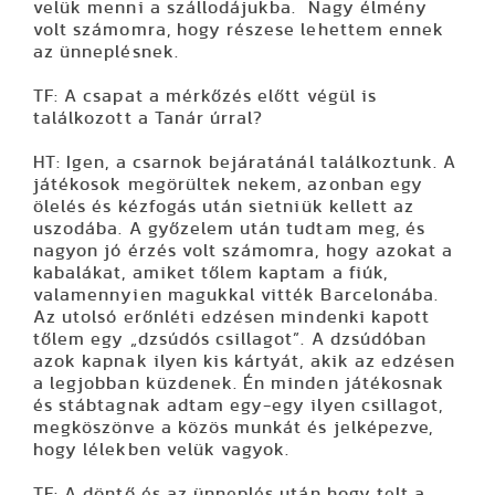
velük menni a szállodájukba. Nagy élmény
volt számomra, hogy részese lehettem ennek
az ünneplésnek.
TF: A csapat a mérkőzés előtt végül is
találkozott a Tanár úrral?
HT: Igen, a csarnok bejáratánál találkoztunk. A
játékosok megörültek nekem, azonban egy
ölelés és kézfogás után sietniük kellett az
uszodába. A győzelem után tudtam meg, és
nagyon jó érzés volt számomra, hogy azokat a
kabalákat, amiket tőlem kaptam a fiúk,
valamennyien magukkal vitték Barcelonába.
Az utolsó erőnléti edzésen mindenki kapott
tőlem egy „dzsúdós csillagot”. A dzsúdóban
azok kapnak ilyen kis kártyát, akik az edzésen
a legjobban küzdenek. Én minden játékosnak
és stábtagnak adtam egy-egy ilyen csillagot,
megköszönve a közös munkát és jelképezve,
hogy lélekben velük vagyok.
TF: A döntő és az ünneplés után hogy telt a