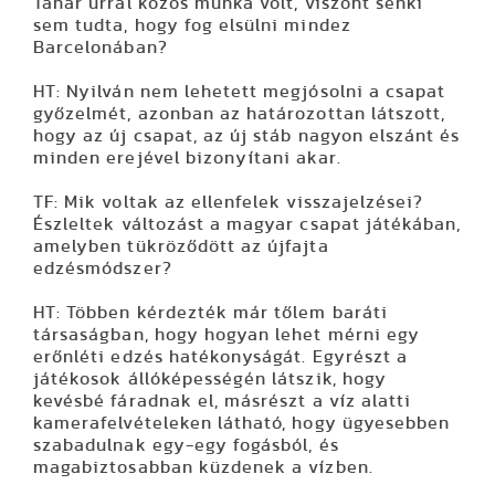
Tanár úrral közös munka volt, viszont senki
sem tudta, hogy fog elsülni mindez
Barcelonában?
HT: Nyilván nem lehetett megjósolni a csapat
győzelmét, azonban az határozottan látszott,
hogy az új csapat, az új stáb nagyon elszánt és
minden erejével bizonyítani akar.
TF: Mik voltak az ellenfelek visszajelzései?
Észleltek változást a magyar csapat játékában,
amelyben tükröződött az újfajta
edzésmódszer?
HT: Többen kérdezték már tőlem baráti
társaságban, hogy hogyan lehet mérni egy
erőnléti edzés hatékonyságát. Egyrészt a
játékosok állóképességén látszik, hogy
kevésbé fáradnak el, másrészt a víz alatti
kamerafelvételeken látható, hogy ügyesebben
szabadulnak egy-egy fogásból, és
magabiztosabban küzdenek a vízben.