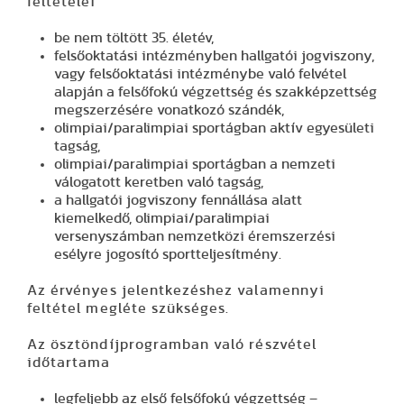
feltételei
be nem töltött 35. életév,
felsőoktatási intézményben hallgatói jogviszony,
vagy felsőoktatási intézménybe való felvétel
alapján a felsőfokú végzettség és szakképzettség
megszerzésére vonatkozó szándék,
olimpiai/paralimpiai sportágban aktív egyesületi
tagság,
olimpiai/paralimpiai sportágban a nemzeti
válogatott keretben való tagság,
a hallgatói jogviszony fennállása alatt
kiemelkedő, olimpiai/paralimpiai
versenyszámban nemzetközi éremszerzési
esélyre jogosító sportteljesítmény.
Az érvényes jelentkezéshez valamennyi
feltétel megléte szükséges.
Az ösztöndíjprogramban való részvétel
időtartama
legfeljebb az első felsőfokú végzettség –