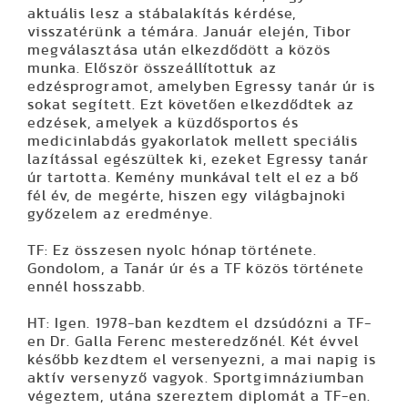
aktuális lesz a stábalakítás kérdése,
visszatérünk a témára. Január elején, Tibor
megválasztása után elkezdődött a közös
munka. Először összeállítottuk az
edzésprogramot, amelyben Egressy tanár úr is
sokat segített. Ezt követően elkezdődtek az
edzések, amelyek a küzdősportos és
medicinlabdás gyakorlatok mellett speciális
lazítással egészültek ki, ezeket Egressy tanár
úr tartotta. Kemény munkával telt el ez a bő
fél év, de megérte, hiszen egy világbajnoki
győzelem az eredménye.
TF: Ez összesen nyolc hónap története.
Gondolom, a Tanár úr és a TF közös története
ennél hosszabb.
HT: Igen. 1978-ban kezdtem el dzsúdózni a TF-
en Dr. Galla Ferenc mesteredzőnél. Két évvel
később kezdtem el versenyezni, a mai napig is
aktív versenyző vagyok. Sportgimnáziumban
végeztem, utána szereztem diplomát a TF-en.