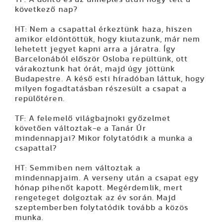
következő nap?
HT: Nem a csapattal érkeztünk haza, hiszen
amikor eldöntöttük, hogy kiutazunk, már nem
lehetett jegyet kapni arra a járatra. Így
Barcelonából először Osloba repültünk, ott
várakoztunk hat órát, majd úgy jöttünk
Budapestre. A késő esti híradóban láttuk, hogy
milyen fogadtatásban részesült a csapat a
repülőtéren.
TF: A felemelő világbajnoki győzelmet
követően változtak-e a Tanár Úr
mindennapjai? Mikor folytatódik a munka a
csapattal?
HT: Semmiben nem változtak a
mindennapjaim. A verseny után a csapat egy
hónap pihenőt kapott. Megérdemlik, mert
rengeteget dolgoztak az év során. Majd
szeptemberben folytatódik tovább a közös
munka.