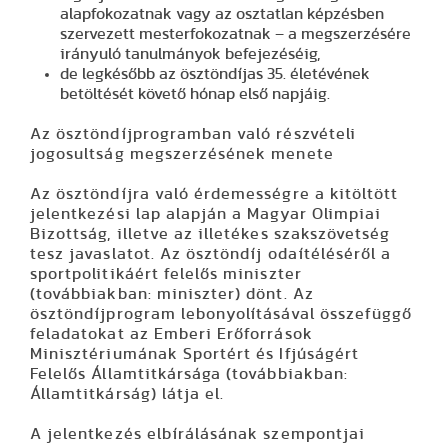
alapfokozatnak vagy az osztatlan képzésben
szervezett mesterfokozatnak – a megszerzésére
irányuló tanulmányok befejezéséig,
de legkésőbb az ösztöndíjas 35. életévének
betöltését követő hónap első napjáig.
Az ösztöndíjprogramban való részvételi
jogosultság megszerzésének menete
Az ösztöndíjra való érdemességre a kitöltött
jelentkezési lap alapján a Magyar Olimpiai
Bizottság, illetve az illetékes szakszövetség
tesz javaslatot. Az ösztöndíj odaítéléséről a
sportpolitikáért felelős miniszter
(továbbiakban: miniszter) dönt. Az
ösztöndíjprogram lebonyolításával összefüggő
feladatokat az Emberi Erőforrások
Minisztériumának Sportért és Ifjúságért
Felelős Államtitkársága (továbbiakban:
Államtitkárság) látja el.
A jelentkezés elbírálásának szempontjai