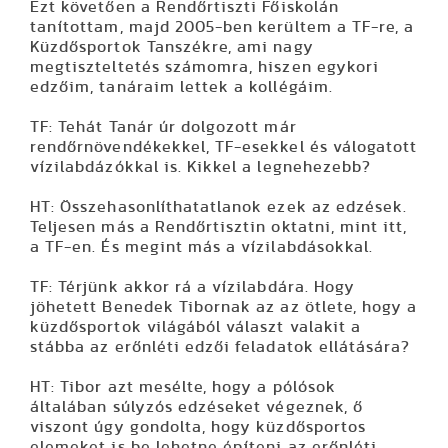
Ezt követően a Rendőrtiszti Főiskolán
tanítottam, majd 2005-ben kerültem a TF-re, a
Küzdősportok Tanszékre, ami nagy
megtiszteltetés számomra, hiszen egykori
edzőim, tanáraim lettek a kollégáim.
TF: Tehát Tanár úr dolgozott már
rendőrnövendékekkel, TF-esekkel és válogatott
vízilabdázókkal is. Kikkel a legnehezebb?
HT: Összehasonlíthatatlanok ezek az edzések.
Teljesen más a Rendőrtisztin oktatni, mint itt,
a TF-en. És megint más a vízilabdásokkal.
TF: Térjünk akkor rá a vízilabdára. Hogy
jöhetett Benedek Tibornak az az ötlete, hogy a
küzdősportok világából választ valakit a
stábba az erőnléti edzői feladatok ellátására?
HT: Tibor azt mesélte, hogy a pólósok
általában súlyzós edzéseket végeznek, ő
viszont úgy gondolta, hogy küzdősportos
elemeket is be lehetne építeni az erőnléti