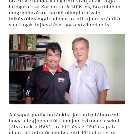
brazil vízilabda-válogatott stábjának tagja
látogatott el Karunkra. A 2016-os, Brazíliában
megrendezésre kerülő olimpiára való
felkészülés egyik eleme az ott újnak számító
sportágak fejlesztése, így a vízilabdáé is.
A csapat pedig hazánkba jött edzőtáborozni,
hogy a legjobbaktól tanuljon. Edzőmeccseket
játszanak a BVSC, az FTC és az OSC csapata
ellen, Teixeira úr pedig azért jött el a TF-re,