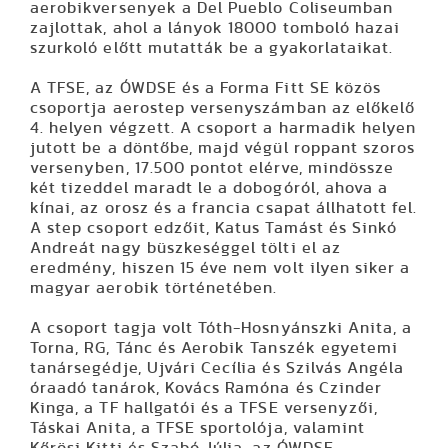
aerobikversenyek a Del Pueblo Coliseumban
zajlottak, ahol a lányok 18000 tomboló hazai
szurkoló előtt mutatták be a gyakorlataikat.
A TFSE, az ÓWDSE és a Forma Fitt SE közös
csoportja aerostep versenyszámban az előkelő
4. helyen végzett. A csoport a harmadik helyen
jutott be a döntőbe, majd végül roppant szoros
versenyben, 17.500 pontot elérve, mindössze
két tizeddel maradt le a dobogóról, ahova a
kínai, az orosz és a francia csapat állhatott fel.
A step csoport edzőit, Katus Tamást és Sinkó
Andreát nagy büszkeséggel tölti el az
eredmény, hiszen 15 éve nem volt ilyen siker a
magyar aerobik történetében.
A csoport tagja volt Tóth-Hosnyánszki Anita, a
Torna, RG, Tánc és Aerobik Tanszék egyetemi
tanársegédje, Ujvári Cecília és Szilvás Angéla
óraadó tanárok, Kovács Ramóna és Czinder
Kinga, a TF hallgatói és a TFSE versenyzői,
Táskai Anita, a TFSE sportolója, valamint