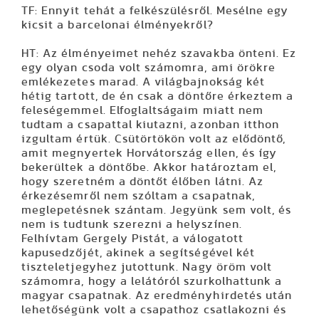
TF: Ennyit tehát a felkészülésről. Mesélne egy
kicsit a barcelonai élményekről?
HT: Az élményeimet nehéz szavakba önteni. Ez
egy olyan csoda volt számomra, ami örökre
emlékezetes marad. A világbajnokság két
hétig tartott, de én csak a döntőre érkeztem a
feleségemmel. Elfoglaltságaim miatt nem
tudtam a csapattal kiutazni, azonban itthon
izgultam értük. Csütörtökön volt az elődöntő,
amit megnyertek Horvátország ellen, és így
bekerültek a döntőbe. Akkor határoztam el,
hogy szeretném a döntőt élőben látni. Az
érkezésemről nem szóltam a csapatnak,
meglepetésnek szántam. Jegyünk sem volt, és
nem is tudtunk szerezni a helyszínen.
Felhívtam Gergely Pistát, a válogatott
kapusedzőjét, akinek a segítségével két
tiszteletjegyhez jutottunk. Nagy öröm volt
számomra, hogy a lelátóról szurkolhattunk a
magyar csapatnak. Az eredményhirdetés után
lehetőségünk volt a csapathoz csatlakozni és