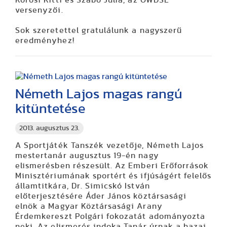
Kőrösi Kitti és Szabó Júlia, az ÓWDSE
versenyzői.
Sok szeretettel gratulálunk a nagyszerű
eredményhez!
Németh Lajos magas rangú
kitüntetése
2013. augusztus 23.
A Sportjáték Tanszék vezetője, Németh Lajos
mestertanár augusztus 19-én nagy
elismerésben részesült. Az Emberi Erőforrások
Minisztériumának sportért és ifjúságért felelős
államtitkára, Dr. Simicskó István
előterjesztésére Áder János köztársasági
elnök a Magyar Köztársasági Arany
Érdemkereszt Polgári fokozatát adományozta
neki. Az elismerés indoka Tanár úrnak a hazai