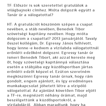
TF: Először is sok szeretettel gratulálok a
világbajnoki címhez. Mióta dolgozik együtt a
Tanár úr a válogatottal?
HT: A gratulációt köszönöm szépen a csapat
nevében, a stáb nevében, Benedek Tibor
szövetségi kapitány nevében. Hogy mióta
dolgozom a csapattal? 2013 januárjától. Tavaly
ősszel kollégám, Dr. Egressy János felhívott,
hogy lenne-e kedvem a vízilabda válogatottnál
erőnléti edzőként dolgozni. Egressy tanár úr
ismeri Benedek Tibort, aki azzal kereste meg
őt, hogy szövetségi kapitánnyá választása
esetén a stábjába egy küzdősportban jártas
erőnléti edzőt képzel el. Ezúton szeretném
megköszönni Egressy tanár úrnak, hogy rám
gondolt, engem ajánlott, és így eredményes
munkakapcsolat jöhetett létre a vízipóló
válogatottal. Az ajánlást követően Tibor eljött
a TF-re, megnézett néhány órámat, majd
beszélgettünk a küzdősportokról, a
vízilabdáról. Abban maradtunk, hogy ha