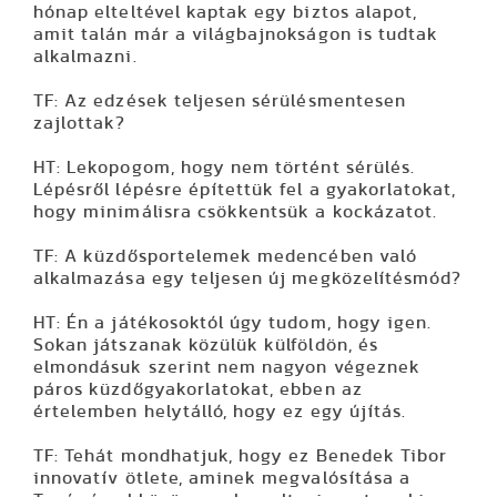
hónap elteltével kaptak egy biztos alapot,
amit talán már a világbajnokságon is tudtak
alkalmazni.
TF: Az edzések teljesen sérülésmentesen
zajlottak?
HT: Lekopogom, hogy nem történt sérülés.
Lépésről lépésre építettük fel a gyakorlatokat,
hogy minimálisra csökkentsük a kockázatot.
TF: A küzdősportelemek medencében való
alkalmazása egy teljesen új megközelítésmód?
HT: Én a játékosoktól úgy tudom, hogy igen.
Sokan játszanak közülük külföldön, és
elmondásuk szerint nem nagyon végeznek
páros küzdőgyakorlatokat, ebben az
értelemben helytálló, hogy ez egy újítás.
TF: Tehát mondhatjuk, hogy ez Benedek Tibor
innovatív ötlete, aminek megvalósítása a