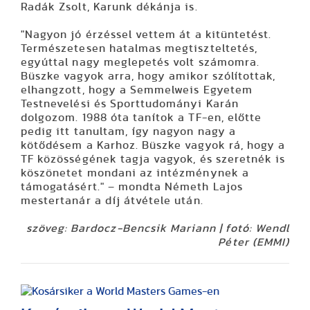
Radák Zsolt, Karunk dékánja is.
"Nagyon jó érzéssel vettem át a kitüntetést.
Természetesen hatalmas megtiszteltetés,
egyúttal nagy meglepetés volt számomra.
Büszke vagyok arra, hogy amikor szólítottak,
elhangzott, hogy a Semmelweis Egyetem
Testnevelési és Sporttudományi Karán
dolgozom. 1988 óta tanítok a TF-en, előtte
pedig itt tanultam, így nagyon nagy a
kötődésem a Karhoz. Büszke vagyok rá, hogy a
TF közösségének tagja vagyok, és szeretnék is
köszönetet mondani az intézménynek a
támogatásért." – mondta Németh Lajos
mestertanár a díj átvétele után.
szöveg: Bardocz-Bencsik Mariann | fotó: Wendl
Péter (EMMI)