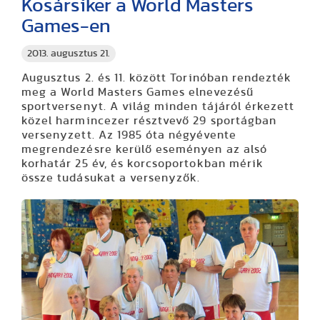
Kosársiker a World Masters
Games-en
2013. augusztus 21.
Augusztus 2. és 11. között Torinóban rendezték
meg a World Masters Games elnevezésű
sportversenyt. A világ minden tájáról érkezett
közel harmincezer résztvevő 29 sportágban
versenyzett. Az 1985 óta négyévente
megrendezésre kerülő eseményen az alsó
korhatár 25 év, és korcsoportokban mérik
össze tudásukat a versenyzők.