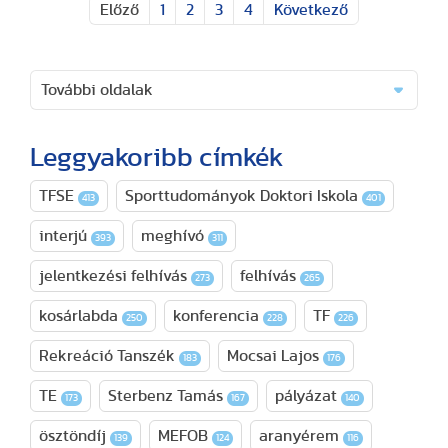
Előző
1
2
3
4
Következő
További oldalak
Leggyakoribb címkék
TFSE
Sporttudományok Doktori Iskola
413
401
interjú
meghívó
393
311
jelentkezési felhívás
felhívás
273
265
kosárlabda
konferencia
TF
250
228
226
Rekreáció Tanszék
Mocsai Lajos
183
176
TE
Sterbenz Tamás
pályázat
173
167
140
ösztöndíj
MEFOB
aranyérem
139
124
116