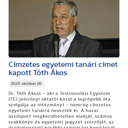
Címzetes egyetemi tanári címet
kapott Tóth Ákos
2020. október 28.
Dr. Tóth Ákost – aki a Testnevelési Egyetem
(TE) jelenlegi oktatói közül a legrégebb óta
szolgálja az intézményt – nemrég címzetes
egyetemi tanárrá nevezték ki. A hazai
úszósport megkerülhetetlen alakját, számos
szakkönyv és egyetemi jegyzet szerzőjét, az
úszóválogatott korábbi szövetségi kapitányát,