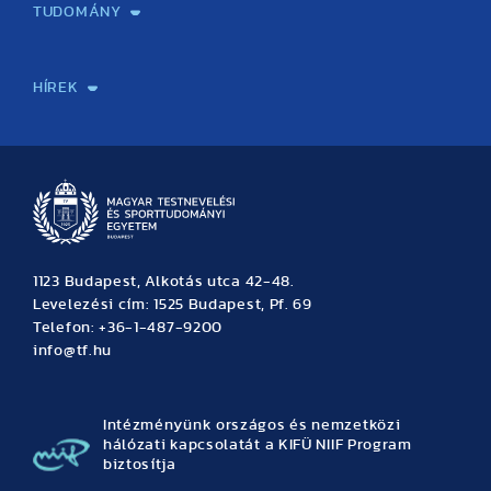
TUDOMÁNY
Sport-táplálkozástudományi Központ
Molekuláris Edzésélettani Kutató Központ
Doktori Iskola
Tudományos Iroda
Publikációk
TDK
Testnevelés, Sport, Tudomány
Habilitáció
Kutatásetika
OTDK
EKÖP
Nyári Egyetem
SPIRIT Olimpiai Tanulmányok Kutatási Központ
Kiváló Kutatási Infrastruktúra-hálózat
HÍREK
Hírek
Büszkeségeink
Hallgatói hírek
Tudományos hírek
TDK hírek
Pályázati hírek
TFSE hírek
Archívum
Eseménynaptár
1123 Budapest, Alkotás utca 42-48.
Levelezési cím: 1525 Budapest, Pf. 69
Telefon: +36-1-487-9200
info@tf.hu
Intézményünk országos és nemzetközi
hálózati kapcsolatát a KIFÜ NIIF Program
biztosítja