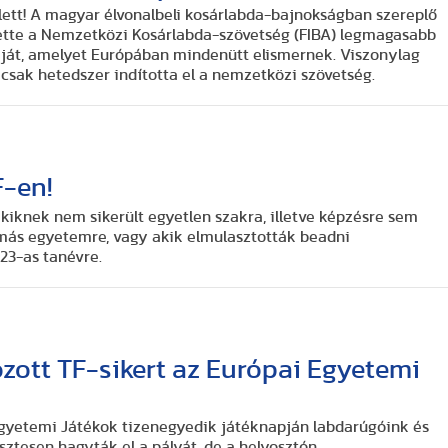
ett! A magyar élvonalbeli kosárlabda-bajnokságban szereplő
tette a Nemzetközi Kosárlabda-szövetség (FIBA) legmagasabb
ját, amelyet Európában mindenütt elismernek. Viszonylag
 csak hetedszer indította el a nemzetközi szövetség.
F-en!
kiknek nem sikerült egyetlen szakra, illetve képzésre sem
más egyetemre, vagy akik elmulasztották beadni
23-as tanévre.
ozott TF-sikert az Európai Egyetemi
Egyetemi Játékok tizenegyedik játéknapján labdarúgóink és
esztesen hagyták el a pályát, de a helyosztón