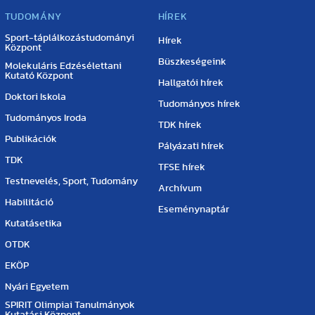
TUDOMÁNY
HÍREK
Sport-táplálkozástudományi
Hírek
Központ
Büszkeségeink
Molekuláris Edzésélettani
Kutató Központ
Hallgatói hírek
Doktori Iskola
Tudományos hírek
Tudományos Iroda
TDK hírek
Publikációk
Pályázati hírek
TDK
TFSE hírek
Testnevelés, Sport, Tudomány
Archívum
Habilitáció
Eseménynaptár
Kutatásetika
OTDK
EKÖP
Nyári Egyetem
SPIRIT Olimpiai Tanulmányok
Kutatási Központ