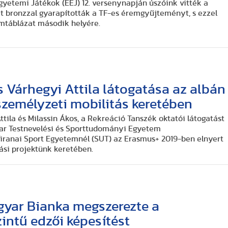
gyetemi Játékok (EEJ) 12. versenynapján úszóink vitték a
ét bronzzal gyarapították a TF-es éremgyűjteményt, s ezzel
emtáblázat második helyére.
s Várhegyi Attila látogatása az albán
zemélyzeti mobilitás keretében
tila és Milassin Ákos, a Rekreáció Tanszék oktatói látogatást
yar Testnevelési és Sporttudományi Egyetem
iranai Sport Egyetemnél (SUT) az Erasmus+ 2019-ben elnyert
ási projektünk keretében.
gyar Bianka megszerezte a
intű edzői képesítést