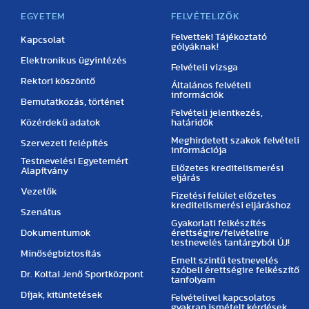
EGYETEM
FELVÉTELIZŐK
Felvettek! Tájékoztató
Kapcsolat
gólyáknak!
Elektronikus ügyintézés
Felvételi vizsga
Rektori köszöntő
Általános felvételi
információk
Bemutatkozás, történet
Felvételi jelentkezés,
Közérdekű adatok
határidők
Meghirdetett szakok felvételi
Szervezeti felépítés
információja
Testnevelési Egyetemért
Előzetes kreditelismerési
Alapítvány
eljárás
Vezetők
Fizetési felület előzetes
kreditelismerési eljáráshoz
Szenátus
Gyakorlati felkészítés
Dokumentumok
érettségire/felvételire
testnevelés tantárgyból ÚJ!
Minőségbiztosítás
Emelt szintű testnevelés
szóbeli érettségire felkészítő
Dr. Koltai Jenő Sportközpont
tanfolyam
Díjak, kitüntetések
Felvételivel kapcsolatos
gyakran ismételt kérdések.