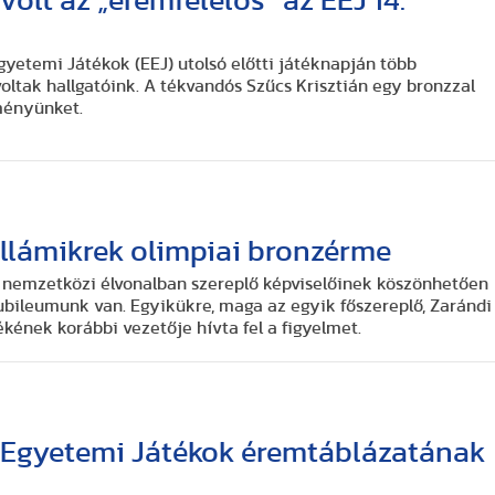
volt az „éremfelelős” az EEJ 14.
gyetemi Játékok (EEJ) utolsó előtti játéknapján több
oltak hallgatóink. A tékvandós Szűcs Krisztián egy bronzzal
ményünket.
llámikrek olimpiai bronzérme
 nemzetközi élvonalban szereplő képviselőinek köszönhetően
ubileumunk van. Egyikükre, maga az egyik főszereplő, Zarándi
zékének korábbi vezetője hívta fel a figyelmet.
i Egyetemi Játékok éremtáblázatának