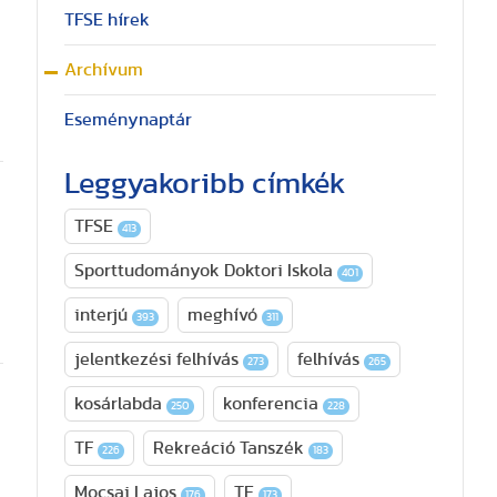
TFSE hírek
Archívum
Eseménynaptár
Leggyakoribb címkék
TFSE
413
Sporttudományok Doktori Iskola
401
interjú
meghívó
393
311
jelentkezési felhívás
felhívás
273
265
kosárlabda
konferencia
250
228
TF
Rekreáció Tanszék
226
183
Mocsai Lajos
TE
176
173