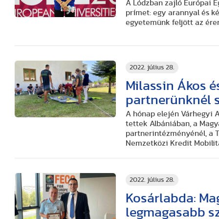
A Lódzban zajló Európai E
prímet: egy arannyal és k
egyetemünk feljött az ér
2022. július 28.
Milassin Ákos é
partnerünknél s
A hónap elején Várhegyi At
tettek Albániában, a Mag
partnerintézményénél, a T
Nemzetközi Kredit Mobilit
2022. július 28.
Kosárlabda: Ma
legmagasabb sz