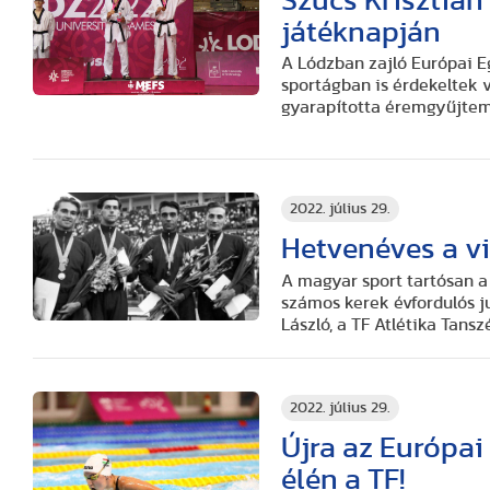
Szűcs Krisztián 
játéknapján
A Lódzban zajló Európai E
sportágban is érdekeltek v
gyarapította éremgyűjte
2022. július 29.
Hetvenéves a vi
A magyar sport tartósan a
számos kerek évfordulós j
László, a TF Atlétika Tans
2022. július 29.
Újra az Európa
élén a TF!