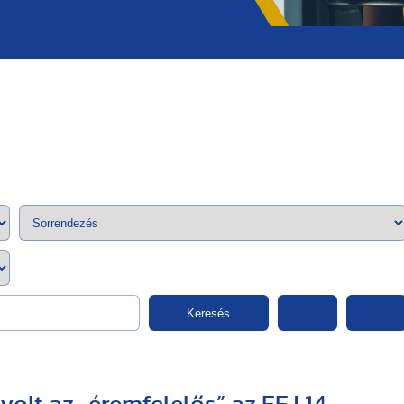
;>
Keresés