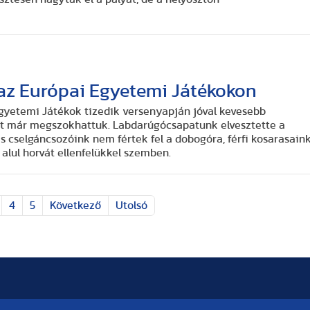
az Európai Egyetemi Játékokon
gyetemi Játékok tizedik versenyapján jóval kevesebb
nt már megszokhattuk. Labdarúgócsapatunk elvesztette a
 cselgáncsozóink nem fértek fel a dobogóra, férfi kosarasain
alul horvát ellenfelükkel szemben.
4
5
Következő
Utolsó