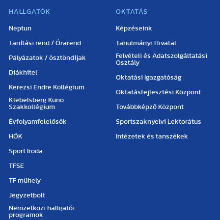
HALLGATÓK
OKTATÁS
Neptun
Képzéseink
Tanítási rend / Órarend
Tanulmányi Hivatal
Felvételi és Adatszolgáltatási
Pályázatok / ösztöndíjak
Osztály
Diákhitel
Oktatási Igazgatóság
Kerezsi Endre Kollégium
Oktatásfejlesztési Központ
Klebelsberg Kuno
Szakkollégium
Továbbképző Központ
Évfolyamfelelősök
Sportszaknyelvi Lektorátus
HÖK
Intézetek és tanszékek
Sport Iroda
TFSE
TF műhely
Jegyzetbolt
Nemzetközi hallgatói
programok