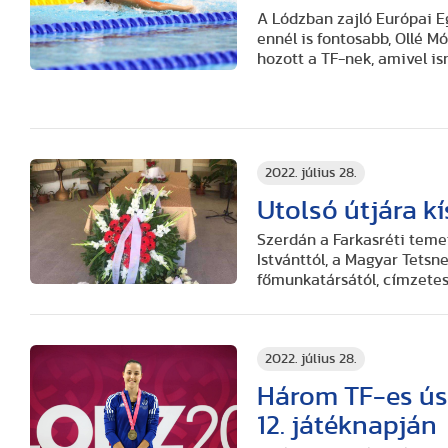
A Lódzban zajló Európai E
ennél is fontosabb, Ollé
hozott a TF-nek, amivel i
2022. július 28.
Utolsó útjára kí
Szerdán a Farkasréti teme
Istvánttól, a Magyar Tets
főmunkatársától, címzetes 
2022. július 28.
Három TF-es ús
12. játéknapján