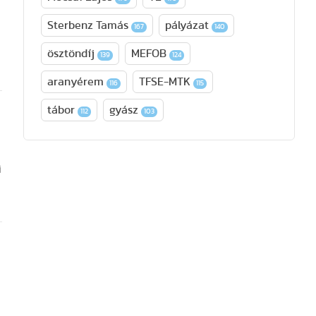
Sterbenz Tamás
pályázat
167
140
ösztöndíj
MEFOB
139
124
aranyérem
TFSE-MTK
116
115
tábor
gyász
112
103
i