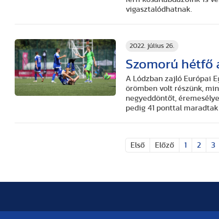
vigasztalódhatnak.
2022. július 26.
Szomorú hétfő 
A Lódzban zajló Európai E
örömben volt részünk, mi
negyeddöntőt, éremesélyes
pedig 41 ponttal maradtak 
Első
Előző
1
2
3