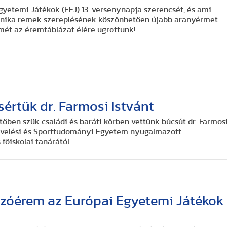
gyetemi Játékok (EEJ) 13. versenynapja szerencsét, és ami
 Mónika remek szereplésének köszönhetően újabb aranyérmet
smét az éremtáblázat élére ugrottunk!
sértük dr. Farmosi Istvánt
tőben szűk családi és baráti körben vettünk búcsút dr. Farmos
nevelési és Sporttudományi Egyetem nyugalmazott
főiskolai tanárától.
zóérem az Európai Egyetemi Játékok