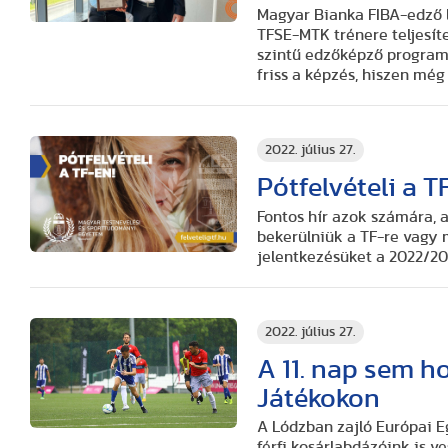
Magyar Bianka FIBA-edző l
TFSE-MTK trénere teljesí
szintű edzőképző program
friss a képzés, hiszen még
2022. július 27.
Pótfelvételi a T
Fontos hír azok számára, a
bekerülniük a TF-re vagy 
jelentkezésüket a 2022/20
2022. július 27.
A 11. nap sem h
Játékokon
A Lódzban zajló Európai 
férfi kosárlabdázóink is v