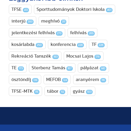
TFSE
Sporttudományok Doktori Iskola
413
401
interjú
meghívó
393
311
jelentkezési felhívás
felhívás
273
265
kosárlabda
konferencia
TF
250
228
226
Rekreáció Tanszék
Mocsai Lajos
183
176
TE
Sterbenz Tamás
pályázat
173
167
140
ösztöndíj
MEFOB
aranyérem
139
124
116
TFSE-MTK
tábor
gyász
115
112
103