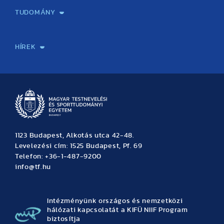
TUDOMÁNY
Sport-táplálkozástudományi Központ
Molekuláris Edzésélettani Kutató Központ
Doktori Iskola
Tudományos Iroda
Publikációk
TDK
Testnevelés, Sport, Tudomány
Habilitáció
Kutatásetika
OTDK
EKÖP
Nyári Egyetem
SPIRIT Olimpiai Tanulmányok Kutatási Központ
Kiváló Kutatási Infrastruktúra-hálózat
HÍREK
Hírek
Büszkeségeink
Hallgatói hírek
Tudományos hírek
TDK hírek
Pályázati hírek
TFSE hírek
Archívum
Eseménynaptár
1123 Budapest, Alkotás utca 42-48.
Levelezési cím: 1525 Budapest, Pf. 69
Telefon: +36-1-487-9200
info@tf.hu
Intézményünk országos és nemzetközi
hálózati kapcsolatát a KIFÜ NIIF Program
biztosítja