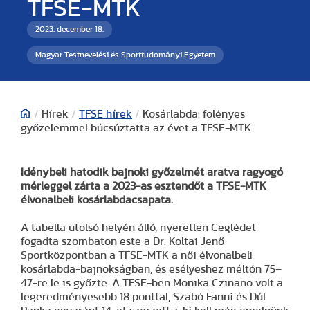
TFSE-MTK
2023. december 18.
Magyar Testnevelési és Sporttudományi Egyetem
/
Hírek
/
TFSE hírek
/
Kosárlabda: fölényes
győzelemmel búcsúztatta az évet a TFSE-MTK
Idénybeli hatodik bajnoki győzelmét aratva ragyogó
mérleggel zárta a 2023-as esztendőt a TFSE-MTK
élvonalbeli kosárlabdacsapata.
A tabella utolsó helyén álló, nyeretlen Ceglédet
fogadta szombaton este a Dr. Koltai Jenő
Sportközpontban a TFSE-MTK a női élvonalbeli
kosárlabda-bajnokságban, és esélyeshez méltón 75–
47-re le is győzte. A TFSE-ben Monika Czinano volt a
legeredményesebb 18 ponttal, Szabó Fanni és Dúl