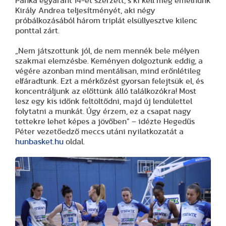
Panka egyaránt 14-et szerzett, s ki kell még emelnünk
Király Andrea teljesítményét, aki négy
próbálkozásából három triplát elsüllyesztve kilenc
ponttal zárt.
„Nem játszottunk jól, de nem mennék bele mélyen
szakmai elemzésbe. Keményen dolgoztunk eddig, a
végére azonban mind mentálisan, mind erőnlétileg
elfáradtunk. Ezt a mérkőzést gyorsan felejtsük el, és
koncentráljunk az előttünk álló találkozókra! Most
lesz egy kis időnk feltöltődni, majd új lendülettel
folytatni a munkát. Úgy érzem, ez a csapat nagy
tettekre lehet képes a jövőben” – idézte Hegedűs
Péter vezetőedző meccs utáni nyilatkozatát a
hunbasket.hu
oldal.