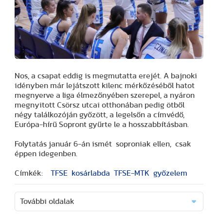
Nos, a csapat eddig is megmutatta erejét. A bajnoki
idényben már lejátszott kilenc mérkőzéséből hatot
megnyerve a liga élmezőnyében szerepel, a nyáron
megnyitott Csörsz utcai otthonában pedig ötből
négy találkozóján győzött, a legelsőn a címvédő,
Európa-hírű Sopront gyűrte le a hosszabbításban.
Folytatás január 6-án ismét soproniak ellen, csak
éppen idegenben.
Címkék:
TFSE
kosárlabda
TFSE-MTK
győzelem
További oldalak