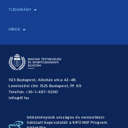
TUDOMÁNY
Sport-táplálkozástudományi Központ
Molekuláris Edzésélettani Kutató Központ
Doktori Iskola
Tudományos Iroda
Publikációk
TDK
Testnevelés, Sport, Tudomány
Habilitáció
Kutatásetika
OTDK
EKÖP
Nyári Egyetem
SPIRIT Olimpiai Tanulmányok Kutatási Központ
Kiváló Kutatási Infrastruktúra-hálózat
HÍREK
Hírek
Büszkeségeink
Hallgatói hírek
Tudományos hírek
TDK hírek
Pályázati hírek
TFSE hírek
Archívum
Eseménynaptár
1123 Budapest, Alkotás utca 42-48.
Levelezési cím: 1525 Budapest, Pf. 69
Telefon: +36-1-487-9200
info@tf.hu
Intézményünk országos és nemzetközi
hálózati kapcsolatát a KIFÜ NIIF Program
biztosítja