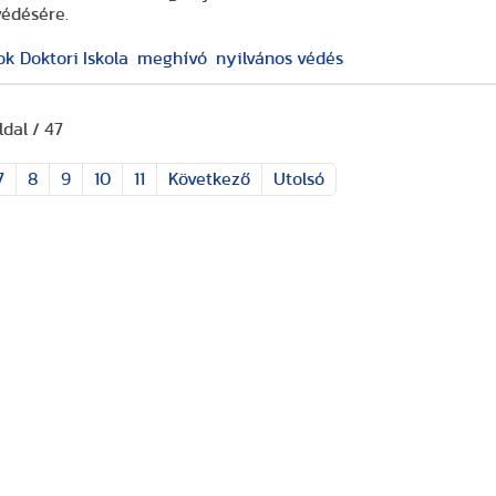
védésére.
 Doktori Iskola
meghívó
nyilvános védés
oldal / 47
7
8
9
10
11
Következő
Utolsó