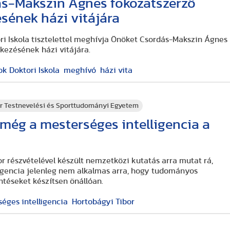
s-Makszin Ágnes fokozatszerző
ésének házi vitájára
i Iskola tisztelettel meghívja Önöket Csordás-Makszin Ágnes
ekezésének házi vitájára.
 Doktori Iskola
meghívó
házi vita
r Testnevelési és Sporttudományi Egyetem
még a mesterséges intelligencia a
r részvételével készült nemzetközi kutatás arra mutat rá,
igencia jelenleg nem alkalmas arra, hogy tudományos
ntéseket készítsen önállóan.
éges intelligencia
Hortobágyi Tibor