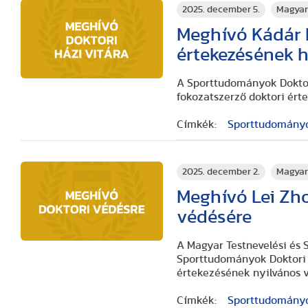
2025. december 5.
Magyar
Meghívó Kádár L
értekezésének h
A Sporttudományok Doktori
fokozatszerző doktori ért
Címkék:
Sporttudományok
2025. december 2.
Magyar
Meghívó Lei Zho
védésére
A Magyar Testnevelési és
Sporttudományok Doktori I
értekezésének nyilvános 
Címkék:
Sporttudományok