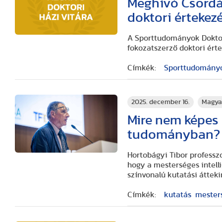
Meghívó Csordá
doktori értekez
A Sporttudományok Doktor
fokozatszerző doktori ért
Címkék:
Sporttudományok
2025. december 16.
Magya
Mire nem képes 
tudományban?
Hortobágyi Tibor professzo
hogy a mesterséges intell
színvonalú kutatási átteki
Címkék:
kutatás
mesters