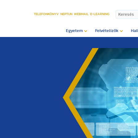
TELEFONKÖNYV
NEPTUN
WEBMAIL
E-LEARNING
Egyetem
Felvételizők
Hal