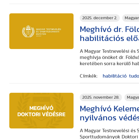
2025. december 2.
Magyar
Meghívó dr. Föl
habilitációs el
A Magyar Testnevelési és 
meghívja önöket dr. Földvá
keretében sorra kerülő hab
Címkék:
habilitáció
tud
2025. november 28.
Magya
Meghívó Keleme
nyilvános védé
A Magyar Testnevelési és
Sporttudományok Doktori I