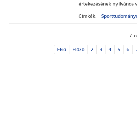
értekezésének nyilvános 
Címkék:
Sporttudományok
7. 
Első
Előző
2
3
4
5
6