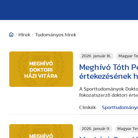
/
Hírek
/
Tudományos hírek
2026. január 16.
Magyar Te
Meghívó Tóth Pé
értekezésének h
A Sporttudományok Doktori
fokozatszerző doktori ért
Címkék:
Sporttudományok
2026. január 9.
Magyar Te