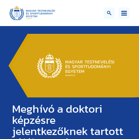
Meghívó a doktori
képzésre
jelentkezőknek tartott