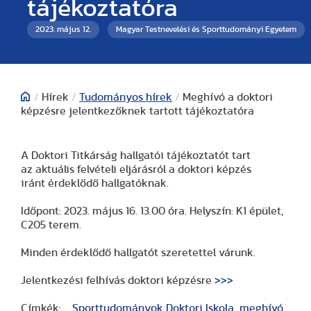
tájékoztatóra
2023. május 12.
Magyar Testnevelési és Sporttudományi Egyetem
/
Hírek
/
Tudományos hírek
/
Meghívó a doktori
képzésre jelentkezőknek tartott tájékoztatóra
A Doktori Titkárság hallgatói tájékoztatót tart
az
aktuális felvételi eljárásról
a doktori képzés
iránt
érdeklődő hallgatóknak.
Időpont:
2023. május 16. 13.00 óra. Helyszín: K1 épület,
C205 terem.
M
inden érdeklődő hallgatót szeretettel várunk.
Jelentkezési felhívás doktori képzésre
>>>
Címkék:
Sporttudományok Doktori Iskola
meghívó