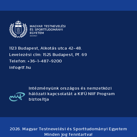
Hírek
Büszkeségeink
Hallgatói hírek
Tudományos hírek
TDK hírek
Pályázati hírek
TFSE hírek
Archívum
Eseménynaptár
1123 Budapest, Alkotás utca 42-48.
Levelezési cím: 1525 Budapest, Pf. 69
Telefon: +36-1-487-9200
info@tf.hu
Intézményünk országos és nemzetközi
hálózati kapcsolatát a KIFÜ NIIF Program
biztosítja
2026. Magyar Testnevelési és Sporttudományi Egyetem
Minden jog fenntartva!