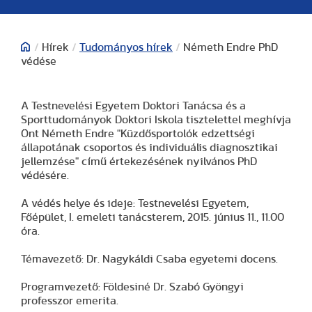
/
Hírek
/
Tudományos hírek
/
Németh Endre PhD
védése
A Testnevelési Egyetem Doktori Tanácsa és a
Sporttudományok Doktori Iskola tisztelettel meghívja
Önt Németh Endre "Küzdősportolók edzettségi
állapotának csoportos és individuális diagnosztikai
jellemzése" című értekezésének nyilvános PhD
védésére.
A védés helye és ideje: Testnevelési Egyetem,
Főépület, I. emeleti tanácsterem, 2015. június 11., 11.00
óra.
Témavezető: Dr. Nagykáldi Csaba egyetemi docens.
Programvezető: Földesiné Dr. Szabó Gyöngyi
professzor emerita.