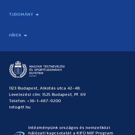
Képzéseink
Tanulmányi Hivatal
Felvételi és Adatszolgáltatási Osztály
Oktatási Igazgatóság
Oktatásfejlesztési Központ
Továbbképző Központ
Sportszaknyelvi Lektorátus
Intézetek és tanszékek
TUDOMÁNY
Sport-táplálkozástudományi Központ
Molekuláris Edzésélettani Kutató Központ
Doktori Iskola
Tudományos Iroda
Publikációk
TDK
Testnevelés, Sport, Tudomány
Habilitáció
Kutatásetika
OTDK
EKÖP
Nyári Egyetem
SPIRIT Olimpiai Tanulmányok Kutatási Központ
Kiváló Kutatási Infrastruktúra-hálózat
HÍREK
Hírek
Büszkeségeink
Hallgatói hírek
Tudományos hírek
TDK hírek
Pályázati hírek
TFSE hírek
Archívum
Eseménynaptár
1123 Budapest, Alkotás utca 42-48.
Levelezési cím: 1525 Budapest, Pf. 69
Telefon: +36-1-487-9200
info@tf.hu
Intézményünk országos és nemzetközi
hálózati kapcsolatát a KIFÜ NIIF Program