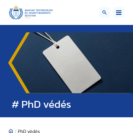
# PhD védés
/
PhD védés