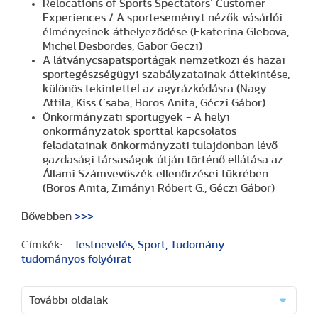
Relocations of Sports Spectators’ Customer
Experiences / A sporteseményt nézők vásárlói
élményeinek áthelyeződése (Ekaterina Glebova,
Michel Desbordes, Gabor Geczi)
A látványcsapatsportágak nemzetközi és hazai
sportegészségügyi szabályzatainak áttekintése,
különös tekintettel az agyrázkódásra (Nagy
Attila, Kiss Csaba, Boros Anita, Géczi Gábor)
Önkormányzati sportügyek - A helyi
önkormányzatok sporttal kapcsolatos
feladatainak önkormányzati tulajdonban lévő
gazdasági társaságok útján történő ellátása az
Állami Számvevőszék ellenőrzései tükrében
(Boros Anita, Zimányi Róbert G., Géczi Gábor)
Bővebben
>>>
Címkék:
Testnevelés, Sport, Tudomány
tudományos folyóirat
További oldalak