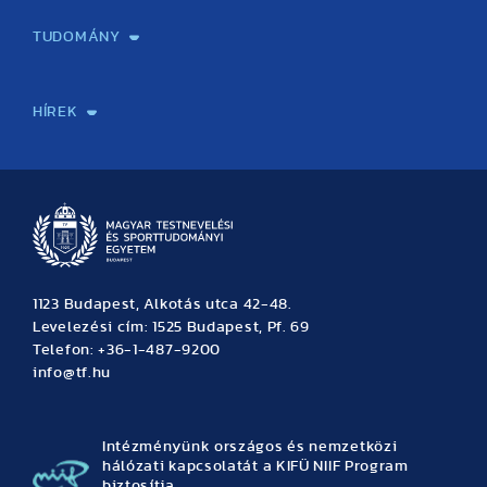
TUDOMÁNY
Sport-táplálkozástudományi Központ
Molekuláris Edzésélettani Kutató Központ
Doktori Iskola
Tudományos Iroda
Publikációk
TDK
Testnevelés, Sport, Tudomány
Habilitáció
Kutatásetika
OTDK
EKÖP
Nyári Egyetem
SPIRIT Olimpiai Tanulmányok Kutatási Központ
Kiváló Kutatási Infrastruktúra-hálózat
HÍREK
Hírek
Büszkeségeink
Hallgatói hírek
Tudományos hírek
TDK hírek
Pályázati hírek
TFSE hírek
Archívum
Eseménynaptár
1123 Budapest, Alkotás utca 42-48.
Levelezési cím: 1525 Budapest, Pf. 69
Telefon: +36-1-487-9200
info@tf.hu
Intézményünk országos és nemzetközi
hálózati kapcsolatát a KIFÜ NIIF Program
biztosítja