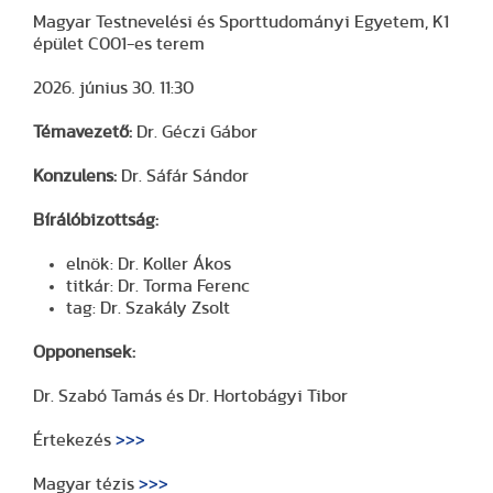
Magyar Testnevelési és Sporttudományi Egyetem, K1
épület C001-es terem
2026. június 30. 11:30
Témavezető:
Dr. Géczi Gábor
Konzulens:
Dr. Sáfár Sándor
Bírálóbizottság:
elnök: Dr. Koller Ákos
titkár: Dr. Torma Ferenc
tag: Dr. Szakály Zsolt
Opponensek:
Dr. Szabó Tamás és Dr. Hortobágyi Tibor
Értekezés
>>>
Magyar tézis
>>>