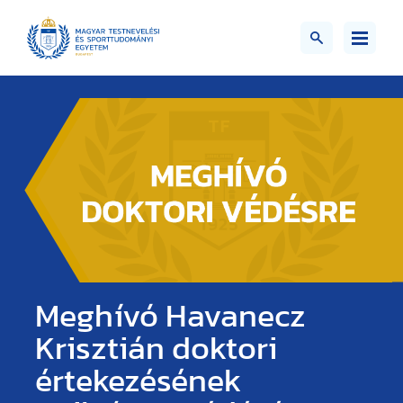
Meghívó Havanecz
Krisztián doktori
értekezésének