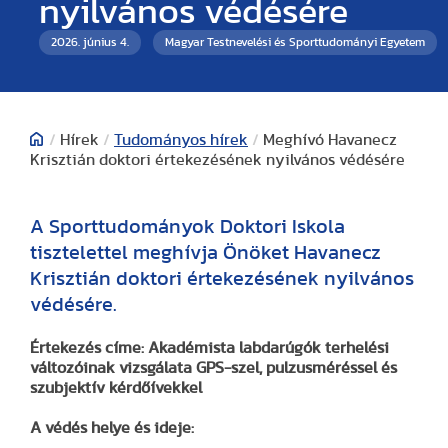
nyilvános védésére
2026. június 4.
Magyar Testnevelési és Sporttudományi Egyetem
/
Hírek
/
Tudományos hírek
/
Meghívó Havanecz
Krisztián doktori értekezésének nyilvános védésére
A Sporttudományok Doktori Iskola
tisztelettel meghívja Önöket Havanecz
Krisztián doktori értekezésének nyilvános
védésére.
Értekezés címe: Akadémista labdarúgók terhelési
változóinak vizsgálata GPS-szel, pulzusméréssel és
szubjektív kérdőívekkel
A védés helye és ideje: