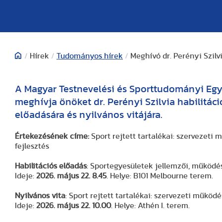
/
Hírek
/
Tudományos hírek
/
Meghívó dr. Perényi Szilv
A Magyar Testnevelési és Sporttudományi Egyet
meghívja önöket dr. Perényi Szilvia habilitáci
előadására és nyilvános vitájára.
Értekezésének címe:
Sport rejtett tartalékai: szervezet
fejlesztés
Habilitációs előadás
: Sportegyesületek jellemzői, működé
Ideje:
2026. május 22. 8.45
. Helye: B101 Melbourne terem.
Nyilvános vita
: Sport rejtett tartalékai: szervezeti műkö
Ideje:
2026. május 22. 10.00
. Helye: Athén I. terem.