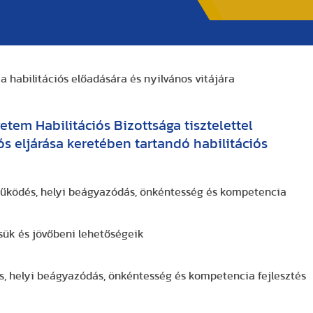
ia habilitációs előadására és nyilvános vitájára
em Habilitációs Bizottsága tisztelettel
ós eljárása keretében tartandó habilitációs
i működés, helyi beágyazódás, önkéntesség és kompetencia
sük és jövőbeni lehetőségeik
dés, helyi beágyazódás, önkéntesség és kompetencia fejlesztés