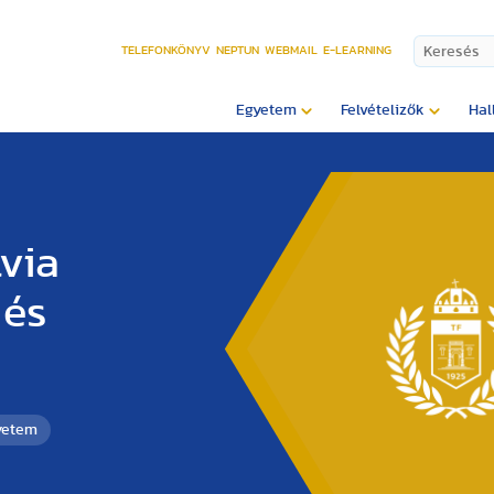
TELEFONKÖNYV
NEPTUN
WEBMAIL
E-LEARNING
Egyetem
Felvételizők
Hal
lvia
 és
yetem