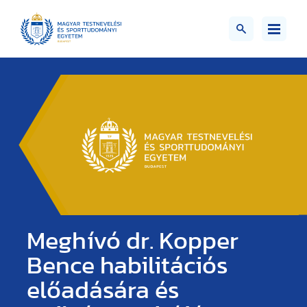
Meghívó dr. Kopper
Bence habilitációs
előadására és