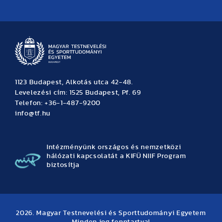
Hírek
Büszkeségeink
Hallgatói hírek
Tudományos hírek
TDK hírek
Pályázati hírek
TFSE hírek
Archívum
Eseménynaptár
1123 Budapest, Alkotás utca 42-48.
Levelezési cím: 1525 Budapest, Pf. 69
Telefon: +36-1-487-9200
info@tf.hu
Intézményünk országos és nemzetközi
hálózati kapcsolatát a KIFÜ NIIF Program
biztosítja
2026. Magyar Testnevelési és Sporttudományi Egyetem
Minden jog fenntartva!