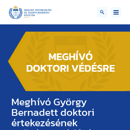
Meghívó György
Bernadett doktori
értekezésének