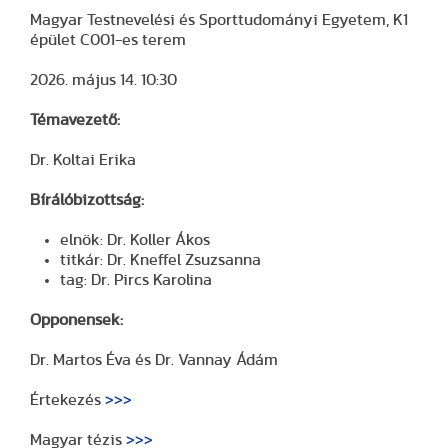
Magyar Testnevelési és Sporttudományi Egyetem, K1
épület C001-es terem
2026. május 14. 10:30
Témavezető:
Dr. Koltai Erika
Bírálóbizottság:
elnök: Dr. Koller Ákos
titkár: Dr. Kneffel Zsuzsanna
tag: Dr. Pircs Karolina
Opponensek:
Dr. Martos Éva és Dr. Vannay Ádám
Értekezés
>>>
Magyar tézis
>>>