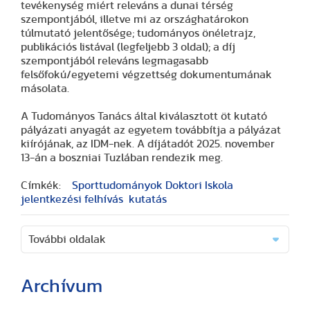
tevékenység miért releváns a dunai térség
szempontjából, illetve mi az országhatárokon
túlmutató jelentősége; tudományos önéletrajz,
publikációs listával (legfeljebb 3 oldal); a díj
szempontjából releváns legmagasabb
felsőfokú/egyetemi végzettség dokumentumának
másolata.
A Tudományos Tanács által kiválasztott öt kutató
pályázati anyagát az egyetem továbbítja a pályázat
kiírójának, az IDM-nek. A díjátadót 2025. november
13-án a boszniai Tuzlában rendezik meg.
Címkék:
Sporttudományok Doktori Iskola
jelentkezési felhívás
kutatás
További oldalak
Archívum
(2 cikk)
(3 cikk)
(3 cikk)
(17 cikk)
(20 cikk)
(29 cikk)
(15 cikk)
(20 cikk)
(7 cikk)
(18 cikk)
(24 cikk)
(16 cikk)
(25 cikk)
(9 cikk)
(2 cikk)
(51 cikk)
(46 cikk)
(36 cikk)
(8 cikk)
(41 cikk)
(28 cikk)
(1 cikk)
(1 cikk)
(14 cikk)
(2 cikk)
(1 cikk)
(29 cikk)
(1 cikk)
(1 cikk)
(2 cikk)
(1 cikk)
(3 cikk)
(25 cikk)
(40 cikk)
(48 cikk)
(19 cikk)
(17 cikk)
(13 cikk)
(42 cikk)
(41 cikk)
(33 cikk)
(33 cikk)
(24 cikk)
(1 cikk)
(60 cikk)
(60 cikk)
(56 cikk)
(71 cikk)
(37 cikk)
(1 cikk)
(26 cikk)
(2 cikk)