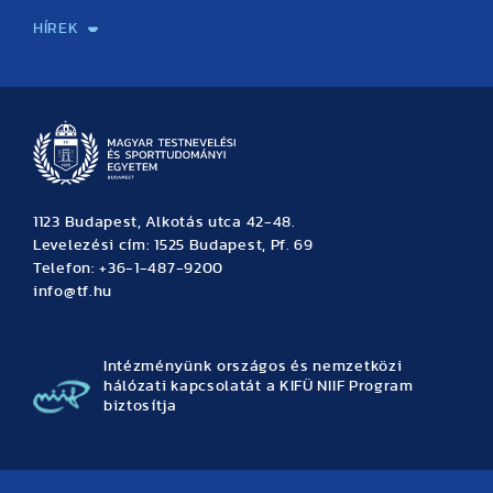
HÍREK
Hírek
Büszkeségeink
Hallgatói hírek
Tudományos hírek
TDK hírek
Pályázati hírek
TFSE hírek
Archívum
Eseménynaptár
1123 Budapest, Alkotás utca 42-48.
Levelezési cím: 1525 Budapest, Pf. 69
Telefon: +36-1-487-9200
info@tf.hu
Intézményünk országos és nemzetközi
hálózati kapcsolatát a KIFÜ NIIF Program
biztosítja