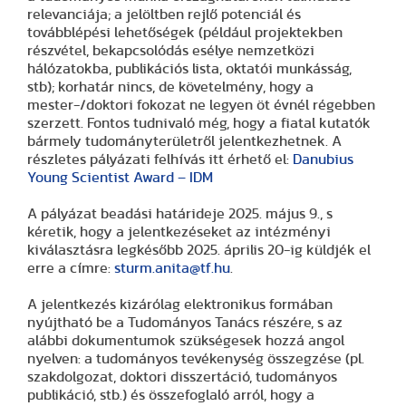
relevanciája; a jelöltben rejlő potenciál és
továbblépési lehetőségek (például projektekben
részvétel, bekapcsolódás esélye nemzetközi
hálózatokba, publikációs lista, oktatói munkásság,
stb); korhatár nincs, de követelmény, hogy a
mester-/doktori fokozat ne legyen öt évnél régebben
szerzett. Fontos tudnivaló még, hogy a fiatal kutatók
bármely tudományterületről jelentkezhetnek. A
részletes pályázati felhívás itt érhető el:
Danubius
Young Scientist Award – IDM
A pályázat beadási határideje 2025. május 9., s
kéretik, hogy a jelentkezéseket az intézményi
kiválasztásra legkésőbb 2025. április 20-ig küldjék el
erre a címre:
sturm.anita@tf.hu
.
A jelentkezés kizárólag elektronikus formában
nyújtható be a Tudományos Tanács részére, s az
alábbi dokumentumok szükségesek hozzá angol
nyelven: a tudományos tevékenység összegzése (pl.
szakdolgozat, doktori disszertáció, tudományos
publikáció, stb.) és összefoglaló arról, hogy a