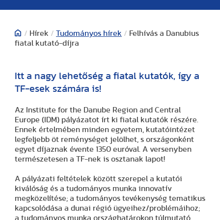
/
Hírek
/
Tudományos hírek
/
Felhívás a Danubius
fiatal kutató-díjra
Itt a nagy lehetőség a fiatal kutatók, így a
TF-esek számára is!
Az Institute for the Danube Region and Central
Europe (IDM) pályázatot írt ki fiatal kutatók részére.
Ennek értelmében minden egyetem, kutatóintézet
legfeljebb öt reménységet jelölhet, s országonként
egyet díjaznak évente 1350 euróval. A versenyben
természetesen a TF-nek is osztanak lapot!
A pályázati feltételek között szerepel a kutatói
kiválóság és a tudományos munka innovatív
megközelítése; a tudományos tevékenység tematikus
kapcsolódása a dunai régió ügyeihez/problémáihoz;
a tudományos munka országhatárokon túlmutató